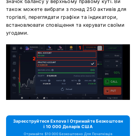
значок балансу у верхньому правому куті. Ви
також можете вибрати з понад 250 активів для
торгівлі, переглядати графіки та індикатори,
встановлювати сповіщення та керувати своїми
угодами.
Зареєструйтеся Exnova І Отримайте Безкоштовн
І 10 000 Доларів США
Отримайте $10 000 Безкоштовно Для Початківців