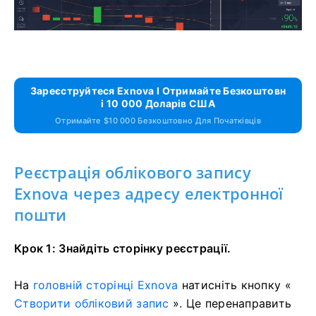
Зареєструйтеся Exnova І Отримайте Безкоштовн
І 10 000 Доларів США
Отримайте $10 000 Безкоштовно Для Початківців
Реєстрація облікового запису
Exnova через адресу електронної
пошти
Крок 1: Знайдіть сторінку реєстрації.
На
головній сторінці Exnova
натисніть кнопку «
Створити обліковий запис
». Це перенаправить