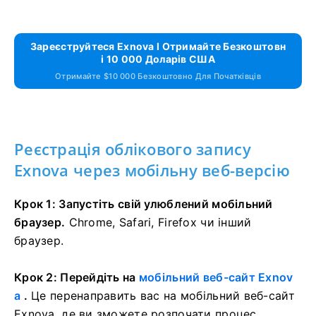
Зареєструйтеся Exnova І Отримайте Безкоштовн
І 10 000 Доларів США
Отримайте $10 000 Безкоштовно Для Початківців
Реєстрація облікового запису
Exnova через мобільну веб-версію
Крок 1: Запустіть свій улюблений мобільний
браузер.
Chrome, Safari, Firefox чи інший
браузер.
Крок 2: Перейдіть на
мобільний веб-сайт Exnov
a
.
Це перенаправить вас на мобільний веб-сайт
Exnova, де ви зможете розпочати процес