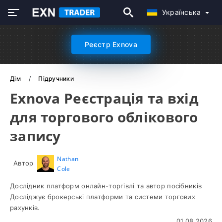
Українська
Реєстр Exnova
Дім
Підручники
Exnova Реєстрація та вхід
для торгового облікового
запису
Nathan
Автор
Cole
Дослідник платформ онлайн-торгівлі та автор посібників
Досліджує брокерські платформи та системи торгових
рахунків.
01.08.2026