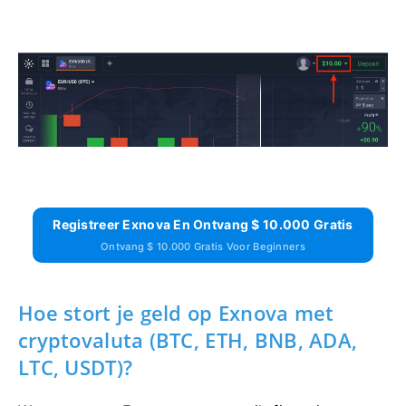
Registreer Exnova En Ontvang $ 10.000 Gratis
Ontvang $ 10.000 Gratis Voor Beginners
Hoe stort je geld op Exnova met
cryptovaluta (BTC, ETH, BNB, ADA,
LTC, USDT)?