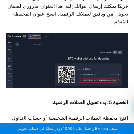
فريدًا يمكنك إرسال أموالك إليه. هذا العنوان ضروري لضمان
تحويل آمن ودقيق لعملاتك الرقمية. انسخ عنوان المحفظة
المُقدّم.
الخطوة 5: بدء تحويل العملات الرقمية.
افتح محفظة العملات الرقمية الشخصية أو حساب التداول
الذي سترسل منه الأموال. ابدأ عملية تحويل إلى عنوان
سجل Exnova واحصل على 10000 دولار مجانًا في حساب تجريبي
محفظة Exnova الذي نسخته في الخطوة السابقة. تأكد من