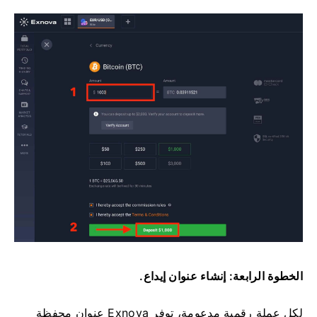
الخطوة الرابعة: إنشاء عنوان إيداع.
لكل عملة رقمية مدعومة، توفر Exnova عنوان محفظة