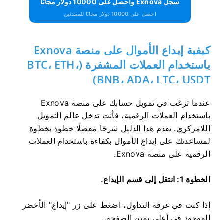
سجل Exnova واحصل على 10000 دولار مجانًا
احصل على 10000 دولار مجانًا للمبتدئين
كيفية إيداع الأموال على منصة Exnova
باستخدام العملات المشفرة (BTC، ETH،
BNB، ADA، LTC، USDT)
عندما ترغب في تمويل حسابك على منصة Exnova
باستخدام العملات الرقمية، فأنت تدخل عالم التمويل
اللامركزي. يقدم هذا الدليل شرحًا مفصلًا خطوة بخطوة
لمساعدتك على إيداع الأموال بكفاءة باستخدام العملات
الرقمية على منصة Exnova.
الخطوة 1: انتقل إلى قسم الإيداع.
إذا كنت في غرفة التداول، اضغط على زر "إيداع" الأخضر
الموجود في أعلى يمين الصفحة.