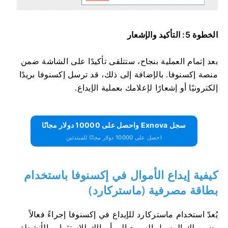
الخطوة 5: التأكيد والإشعار
بعد إتمام العملية بنجاح، ستتلقى تأكيدًا على الشاشة ضمن
منصة إكسنوفا. بالإضافة إلى ذلك، قد ترسل إكسنوفا بريدًا
إلكترونيًا أو إشعارًا لإعلامك بعملية الإيداع.
سجل Exnova واحصل على 10000 دولار مجانًا
احصل على 10000 دولار مجانًا للمبتدئين
كيفية إيداع الأموال في إكسنوفا باستخدام
بطاقة مصرفية (ماستركارد)
يُعدّ استخدام ماستركارد للإيداع في إكسنوفا إجراءً فعالاً
يضمن لك الوصول السريع إلى أموالك للاستثمار والأنشطة