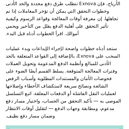
الأرباح، فإن Exnova تتطلب طرق دفع محددة والحد الأدنى
وخطوات التحقق التي يمكن أن تؤخر المعاملات إذا تم
تجاهلها. إن معرفة أوقات المعالجة وقواعد الرسوم وكيفية
تأثير التحقق على أهلية الدفع يقلل من التأخير ويحمي
أموالك. اقرأ الخطوات أدناه قبل البدء.
ستجد أدناه خطوات واضحة لإجراء الإيداعات وبدء عمليات
السحب على Exnova، بالإضافة إلى القواعد المتعلقة بالحد
الأدنى للمبالغ وأنظمة الدفع المدعومة وتحويل العملات
وفترات المعالجة المتوقعة. يسلط القسم أيضًا الضوء على
فحوصات الأمان والمستندات المطلوبة وأسباب الرفض
الشائعة ونصائح سريعة لاستكشاف الأخطاء وإصلاحها
لعمليات النقل الفاشلة أو الدفعات المعلقة. اتبع التسلسل
الموصى به — تأكيد التحقق من الحساب، واختيار مسار دفع
مدعوم، ومطابقة وجهات الدفع — لتقليل أوقات الانتظار
وضمان مسار دفع نظيف.