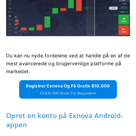
Du kan nu nyde fordelene ved at handle på en af ​​de
mest avancerede og brugervenlige platforme på
markedet.
Registrer Exnova Og Få Gratis $10.000
Få $10.000 Gratis For Begyndere
Opret en konto på Exnova Android-
appen