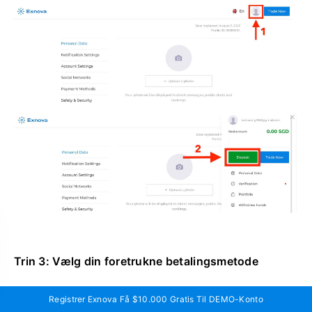
Trin 3: Vælg din foretrukne betalingsmetode
Exnova tilbyder en række forskellige
Registrer Exnova Få $10.000 Gratis Til DEMO-Konto