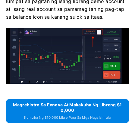
lumipat sa pagitan ng isang libreng demo account
at isang real account sa pamamagitan ng pag-tap
sa balance icon sa kanang sulok sa itaas.
Magrehistro Sa Exnova At Makakuha Ng Libreng $1
0,000
Kumuha Ng $10,000 Libre Para Sa Mga Nagsisimula