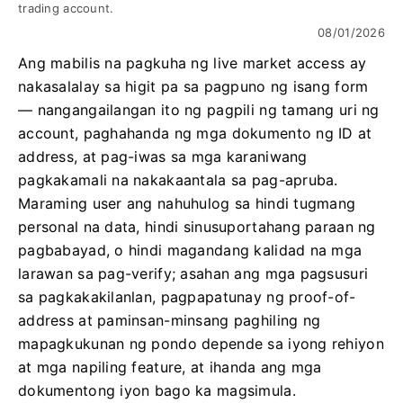
trading account.
08/01/2026
Ang mabilis na pagkuha ng live market access ay
nakasalalay sa higit pa sa pagpuno ng isang form
— nangangailangan ito ng pagpili ng tamang uri ng
account, paghahanda ng mga dokumento ng ID at
address, at pag-iwas sa mga karaniwang
pagkakamali na nakakaantala sa pag-apruba.
Maraming user ang nahuhulog sa hindi tugmang
personal na data, hindi sinusuportahang paraan ng
pagbabayad, o hindi magandang kalidad na mga
larawan sa pag-verify; asahan ang mga pagsusuri
sa pagkakakilanlan, pagpapatunay ng proof-of-
address at paminsan-minsang paghiling ng
mapagkukunan ng pondo depende sa iyong rehiyon
at mga napiling feature, at ihanda ang mga
dokumentong iyon bago ka magsimula.