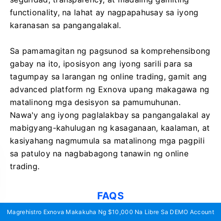
functionality, na lahat ay nagpapahusay sa iyong
karanasan sa pangangalakal.
Sa pamamagitan ng pagsunod sa komprehensibong
gabay na ito, iposisyon ang iyong sarili para sa
tagumpay sa larangan ng online trading, gamit ang
advanced platform ng Exnova upang makagawa ng
matalinong mga desisyon sa pamumuhunan.
Nawa'y ang iyong paglalakbay sa pangangalakal ay
mabigyang-kahulugan ng kasaganaan, kaalaman, at
kasiyahang nagmumula sa matalinong mga pagpili
sa patuloy na nagbabagong tanawin ng online
trading.
FAQS
Magrehistro Exnova Makakuha Ng $10,000 Na Libre Sa DEMO Account