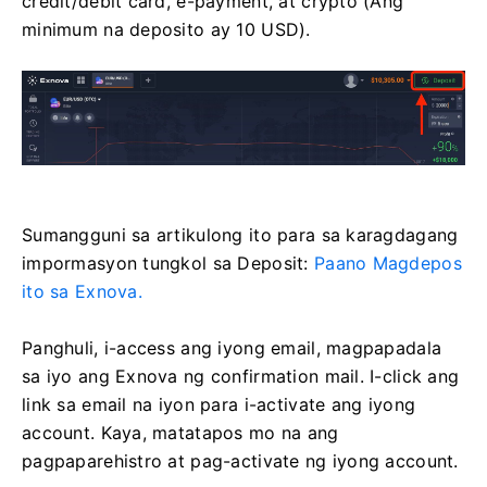
credit/debit card, e-payment, at crypto (Ang
minimum na deposito ay 10 USD).
Sumangguni sa artikulong ito para sa karagdagang
impormasyon tungkol sa Deposit:
Paano Magdepos
ito sa Exnova.
Panghuli, i-access ang iyong email, magpapadala
sa iyo ang Exnova ng confirmation mail. I-click ang
link sa email na iyon para i-activate ang iyong
account. Kaya, matatapos mo na ang
pagpaparehistro at pag-activate ng iyong account.