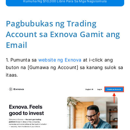
Kumuha Ng $10,000 Libre Para Sa Mga Nagsisimula
Pagbubukas ng Trading
Account sa Exnova Gamit ang
Email
1. Pumunta sa
website ng Exnova
at i-click ang
buton na [Gumawa ng Account] sa kanang sulok sa
itaas.