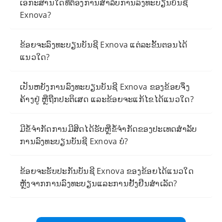
ເອກະສານໃດທີ່ຕ້ອງການສໍາລັບການລົງທະບຽນບັນຊີ
Exnova?
ຂ້ອຍຈະລົງທະບຽນບັນຊີ Exnova ແຕ່ລະຂັ້ນຕອນໄດ້
ແນວໃດ?
ເປັນຫຍັງການລົງທະບຽນບັນຊີ Exnova ຂອງຂ້ອຍຈຶ່ງ
ຄ້າງຢູ່ ຫຼືຖືກປະຕິເສດ ແລະຂ້ອຍຈະແກ້ໄຂໄດ້ແນວໃດ?
ມີຂໍ້ຈໍາກັດການມີສິດໄດ້ຮັບຫຼືຂໍ້ຈໍາກັດຂອງປະເທດສໍາລັບ
ການລົງທະບຽນບັນຊີ Exnova ບໍ?
ຂ້ອຍຈະຮັບປະກັນບັນຊີ Exnova ຂອງຂ້ອຍໄດ້ແນວໃດ
ຫຼັງຈາກການລົງທະບຽນແລະການຢັ້ງຢືນສໍາເລັດ?