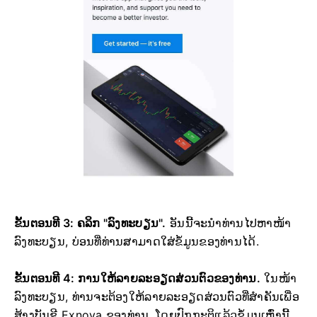
ຂັ້ນຕອນທີ 3: ຄລິກ "ລົງທະບຽນ".
ອັນນີ້ຈະນຳທ່ານໄປຫາໜ້າ
ລົງທະບຽນ, ບ່ອນທີ່ທ່ານສາມາດໃສ່ຂໍ້ມູນຂອງທ່ານໄດ້.
ຂັ້ນຕອນທີ 4: ການໃຫ້ລາຍລະອຽດສ່ວນຕົວຂອງທ່ານ.
ໃນໜ້າ
ລົງທະບຽນ, ທ່ານຈະຕ້ອງໃຫ້ລາຍລະອຽດສ່ວນຕົວທີ່ສຳຄັນເພື່ອ
ສ້າງບັນຊີ Exnova ຂອງທ່ານ. ໂດຍປົກກະຕິແລ້ວຂໍ້ມູນເຫຼົ່ານີ້