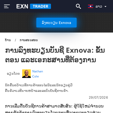
ລາວ
ລົງທະບຽນ Exnova
ບ້ານ
ການສອນສອນ
ການລົງທະບຽນບັນຊີ Exnova: ຂັ້ນ
ຕອນ ແລະເອກະສານທີ່ຕ້ອງການ
Nathan
ຂຽນໂດຍ
Cole
ນັກຄົ້ນຄວ້າເວທີການຄ້າອອນໄລນ໌ແລະນັກຂຽນຄູ່ມື
ຄົ້ນຄ້ວາເວທີນາຍຫນ້າແລະລະບົບບັນຊີການຄ້າ.
29/07/2026
ການເລີ່ມຕົ້ນບັນຊີການຄ້າສາມາດສັບສົນ: ຜູ້ໃຊ້ໃຫມ່ຈໍານວນ
ຫຼາຍຊັກຊ້າການລົງທະບຽນໂດຍການສົ່ງລາຍລະອຽດສ່ວນ