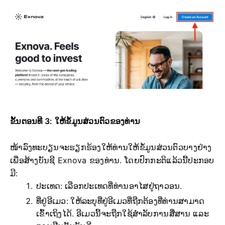
ຂັ້ນຕອນທີ 3: ໃຫ້ຂໍ້ມູນສ່ວນຕົວຂອງທ່ານ
ໜ້າລົງທະບຽນຈະຮຽກຮ້ອງໃຫ້ທ່ານໃຫ້ຂໍ້ມູນສ່ວນຕົວບາງຢ່າງ
ເພື່ອສ້າງບັນຊີ Exnova ຂອງທ່ານ. ໂດຍປົກກະຕິແລ້ວນີ້ປະກອບ
ມີ:
ປະເທດ: ເລືອກປະເທດທີ່ທ່ານອາໄສຢູ່ຖາວອນ.
ທີ່ຢູ່ອີເມວ: ໃຫ້ລະບຸທີ່ຢູ່ອີເມວທີ່ຖືກຕ້ອງທີ່ທ່ານສາມາດ
ເຂົ້າເຖິງໄດ້. ອີເມວນີ້ຈະຖືກໃຊ້ສຳລັບການສື່ສານ ແລະ