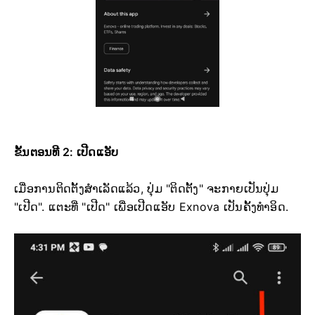
ຂັ້ນຕອນທີ 2: ເປີດແອັບ
ເມື່ອການຕິດຕັ້ງສຳເລັດແລ້ວ, ປຸ່ມ "ຕິດຕັ້ງ" ຈະກາຍເປັນປຸ່ມ
"ເປີດ". ແຕະທີ່ "ເປີດ" ເພື່ອເປີດແອັບ Exnova ເປັນຄັ້ງທຳອິດ.