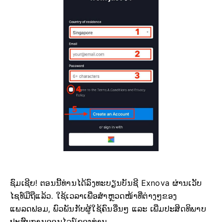
ຊົມເຊີຍ! ຕອນນີ້ທ່ານໄດ້ລົງທະບຽນບັນຊີ Exnova ຜ່ານເວັບ
ໄຊທ໌ມືຖືແລ້ວ. ໃຊ້ເວລາເພື່ອສຳຫຼວດໜ້າທີ່ຕ່າງໆຂອງ
ແພລດຟອມ, ພົວພັນກັບຜູ້ໃຊ້ຄົນອື່ນໆ ແລະ ເພີ່ມປະສິດທິພາບ
ປະສົບການອອນໄລນ໌ຂອງທ່ານ.