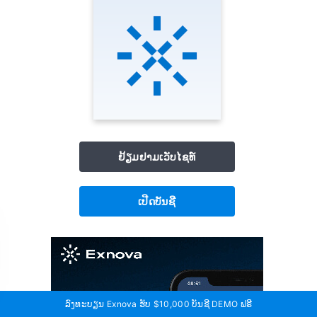
ຢ້ຽມຢາມເວັບໄຊທ໌
ເປີດບັນຊີ
ລົງທະບຽນ Exnova ຮັບ $10,000 ບັນຊີ DEMO ຟຣີ