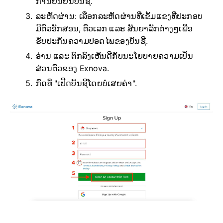
ການຢືນຢັນບັນຊີ.
ລະຫັດຜ່ານ: ເລືອກລະຫັດຜ່ານທີ່ເຂັ້ມແຂງທີ່ປະກອບ
ມີຕົວອັກສອນ, ຕົວເລກ ແລະ ສັນຍາລັກຕ່າງໆເພື່ອ
ຮັບປະກັນຄວາມປອດໄພຂອງບັນຊີ.
ອ່ານ ແລະ ຕົກລົງເຫັນດີກັບນະໂຍບາຍຄວາມເປັນ
ສ່ວນຕົວຂອງ Exnova.
ກົດທີ່ "ເປີດບັນຊີໂດຍບໍ່ເສຍຄ່າ".