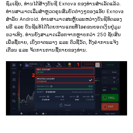
ຊົມເຊີຍ, ທ່ານໄດ້ສ້າງບັນຊີ Exnova ຂອງທ່ານສຳເລັດແລ້ວ.
ທ່ານສາມາດເລີ່ມສຳຫຼວດຄຸນສົມບັດຕ່າງໆຂອງແອັບ Exnova
ສຳລັບ Android. ທ່ານສາມາດສະຫຼັບລະຫວ່າງບັນຊີທົດລອງ
ຟຣີ ແລະ ບັນຊີແທ້ໄດ້ໂດຍການແຕະທີ່ໄອຄອນຍອດເງິນຢູ່ມຸມ
ຂວາເທິງ. ທ່ານຍັງສາມາດເລືອກຈາກຫຼາຍກວ່າ 250 ຊັບສິນ
ເພື່ອຊື້ຂາຍ, ເບິ່ງຕາຕະລາງ ແລະ ຕົວຊີ້ວັດ, ຕັ້ງຄ່າການແຈ້ງ
ເຕືອນ ແລະ ຈັດການການຊື້ຂາຍຂອງທ່ານ.