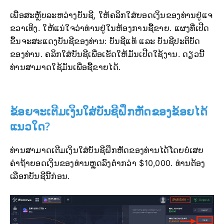
ເພື່ອສະຫຼັບລະຫວ່າງບັນຊີ, ໃຫ້ຄລິກໃສ່ຍອດເງິນຂອງທ່ານຢູ່ແຈ
ຂວາເທິງ. ໃຫ້ແນ່ໃຈວ່າທ່ານຢູ່ໃນຫ້ອງການຊື້ຂາຍ. ແຜງທີ່ເປີດ
ຂຶ້ນຈະສະແດງບັນຊີຂອງທ່ານ: ບັນຊີແທ້ ແລະ ບັນຊີປະຕິບັດ
ຂອງທ່ານ. ຄລິກໃສ່ບັນຊີເພື່ອເຮັດໃຫ້ມັນເປີດໃຊ້ງານ. ດຽວນີ້
ທ່ານສາມາດໃຊ້ມັນເພື່ອຊື້ຂາຍໄດ້.
ຂ້ອຍຈະເຕີມເງິນໃສ່ບັນຊີຝຶກຫັດຂອງຂ້ອຍໄດ້
ແນວໃດ?
ທ່ານສາມາດເຕີມເງິນໃສ່ບັນຊີຝຶກຫັດຂອງທ່ານໄດ້ໂດຍບໍ່ເສຍ
ຄ່າຖ້າຍອດເງິນຂອງທ່ານຫຼຸດລົງຕໍ່າກວ່າ $10,000. ທ່ານຕ້ອງ
ເລືອກບັນຊີນີ້ກ່ອນ.