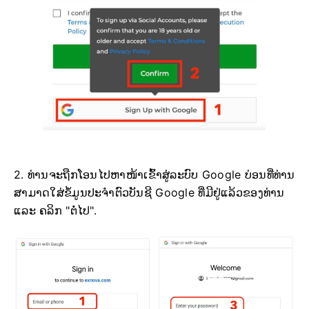
2. ທ່ານຈະຖືກໂອນໄປຫາໜ້າເຂົ້າສູ່ລະບົບ Google ບ່ອນທີ່ທ່ານ
ສາມາດໃສ່ຂໍ້ມູນປະຈຳຕົວບັນຊີ Google ທີ່ມີຢູ່ແລ້ວຂອງທ່ານ
ແລະ ຄລິກ "ຕໍ່ໄປ".