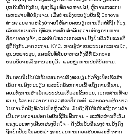
ບຸກຄົນທີ່ບໍ່ກົງກັນ, ຊ່ອງຂໍ້ມູນທີ່ຂາດຫາຍໄປ, ຫຼືການສະແກນ
ເອກະສານທີ່ບໍ່ຊັດເຈນ. ເມື່ອທ່ານລົງທະບຽນບັນຊີ Exnova
ທ່ານຄວນຄາດຫວັງວ່າຈະໃຫ້ລາຍລະອຽດການຕິດຕໍ່ທີ່ຖືກຕ້ອງ,
ເລືອກປະເພດບັນຊີທີ່ເຫມາະສົມສໍາລັບຄວາມຕ້ອງການການ
ຊື້ຂາຍຂອງເຈົ້າ, ແລະອັບໂຫລດເອກະສານຢັ້ງຢືນຕົວຕົນແລະທີ່
ຢູ່ທີ່ກົງກັບມາດຕະຖານ KYC. ການຮູ້ວ່າຮູບແບບເອກະສານໃດ,
ຄຸນນະພາບຮູບ, ແລະສົນທິສັນຍາການຕັ້ງຊື່ທີ່ Exnova
ຍອມຮັບຈະເລັ່ງການອະນຸມັດ ແລະຫຼຸດການປະຕິບັດຕາມ.
ຂັ້ນຕອນນີ້ເນັ້ນໃສ່ຂັ້ນຕອນການລົງທະບຽນຕົວຈິງເພື່ອເຮັດສໍາ
ເລັດການລົງທະບຽນ ແລະປົດລັອກການເຂົ້າເຖິງການຊື້ຂາຍ,
ລວມທັງການສໍາເລັດແບບຟອມເທື່ອລະຂັ້ນຕອນ, ເອກະສານທີ່ຈະ
ແນບ, ໄລຍະເວລາການກວດສອບປົກກະຕິ, ແລະຄວາມຜິດພາດ
ໃນການຕິດຕັ້ງທົ່ວໄປເພື່ອຫຼີກເວັ້ນ. ມັນຍັງຊີ້ໃຫ້ເຫັນເຖິງການດໍາ
ເນີນການຄວາມປອດໄພບັນຊີຂັ້ນພື້ນຖານ - ລະຫັດຜ່ານທີ່ເຂັ້ມ
ແຂງແລະທາງເລືອກສອງປັດໃຈ - ດັ່ງນັ້ນບັນຊີຂອງທ່ານຍັງຄົງ
ຖືກປົກປ້ອງໃນລະຫວ່າງຂະບວນການກວດສອບແລະຫຼັງຈາກ