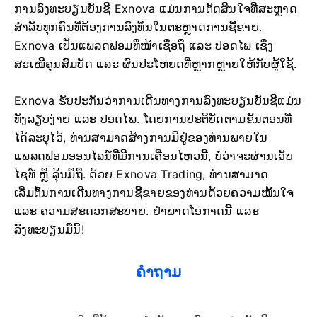
ການລົງທະບຽນບັນຊີ Exnova ແມ່ນການຕັດສິນໃຈທີ່ສະຫຼາດ
ສຳລັບທຸກຄົນທີ່ຕ້ອງການລົງທຶນໃນຕະຫຼາດການຊື້ຂາຍ.
Exnova ເປັນແພລດຟອມທີ່ໜ້າເຊື່ອຖື ແລະ ປອດໄພ ເຊິ່ງ
ສະເໜີຄຸນສົມບັດ ແລະ ຜົນປະໂຫຍດທີ່ຫຼາກຫຼາຍໃຫ້ກັບຜູ້ໃຊ້.
Exnova ຮັບປະກັນວ່າການເດີນທາງການລົງທະບຽນບັນຊີແມ່ນ
ທັງລຽບງ່າຍ ແລະ ປອດໄພ. ໂດຍການປະຕິບັດຕາມຂັ້ນຕອນທີ່
ໄດ້ລະບຸໄວ້, ທ່ານສາມາດສ້າງການມີຢູ່ຂອງທ່ານພາຍໃນ
ແພລດຟອມອອນໄລນ໌ທີ່ມີການເຄື່ອນໄຫວນີ້, ບໍ່ວ່າຈະຜ່ານເວັບ
ໄຊທ໌ ຫຼື ລຸ້ນມືຖື. ດ້ວຍ Exnova Trading, ທ່ານສາມາດ
ເລີ່ມຕົ້ນການເດີນທາງການຊື້ຂາຍຂອງທ່ານດ້ວຍຄວາມໝັ້ນໃຈ
ແລະ ຄວາມສະດວກສະບາຍ. ຢ່າພາດໂອກາດນີ້ ແລະ
ລົງທະບຽນມື້ນີ້!
ຄໍາຖາມ