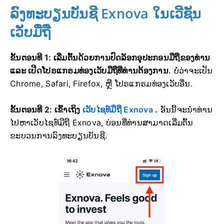
ລົງທະບຽນບັນຊີ Exnova ໃນເວີຊັນ
ເວັບມືຖື
ຂັ້ນຕອນທີ 1: ເລີ່ມຕົ້ນດ້ວຍການປົດລັອກອຸປະກອນມືຖືຂອງທ່ານ
ແລະ ເປີດໂປຣແກຣມທ່ອງເວັບມືຖືທີ່ທ່ານຕ້ອງການ.
ບໍ່ວ່າຈະເປັນ
Chrome, Safari, Firefox, ຫຼື ໂປຣແກຣມທ່ອງເວັບອື່ນ.
ຂັ້ນຕອນທີ 2: ເຂົ້າເຖິງ
ເວັບໄຊທ໌ມືຖື Exnova
.
ອັນນີ້ຈະນຳທ່ານ
ໄປຫາເວັບໄຊທ໌ມືຖື Exnova, ບ່ອນທີ່ທ່ານສາມາດເລີ່ມຕົ້ນ
ຂະບວນການລົງທະບຽນບັນຊີ.