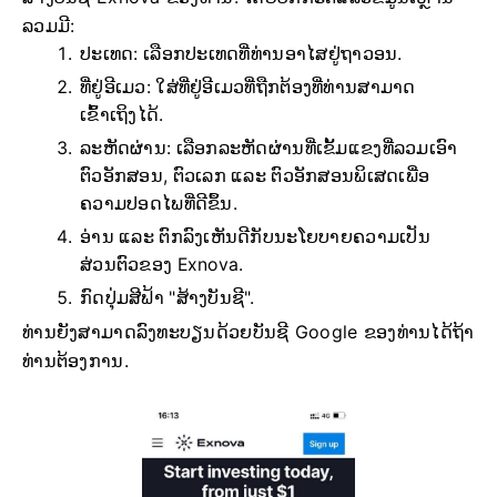
ລວມມີ:
ປະເທດ: ເລືອກປະເທດທີ່ທ່ານອາໄສຢູ່ຖາວອນ.
ທີ່ຢູ່ອີເມວ: ໃສ່ທີ່ຢູ່ອີເມວທີ່ຖືກຕ້ອງທີ່ທ່ານສາມາດ
ເຂົ້າເຖິງໄດ້.
ລະຫັດຜ່ານ: ເລືອກລະຫັດຜ່ານທີ່ເຂັ້ມແຂງທີ່ລວມເອົາ
ຕົວອັກສອນ, ຕົວເລກ ແລະ ຕົວອັກສອນພິເສດເພື່ອ
ຄວາມປອດໄພທີ່ດີຂຶ້ນ.
ອ່ານ ແລະ ຕົກລົງເຫັນດີກັບນະໂຍບາຍຄວາມເປັນ
ສ່ວນຕົວຂອງ Exnova.
ກົດປຸ່ມສີຟ້າ "ສ້າງບັນຊີ".
ທ່ານຍັງສາມາດລົງທະບຽນດ້ວຍບັນຊີ Google ຂອງທ່ານໄດ້ຖ້າ
ທ່ານຕ້ອງການ.