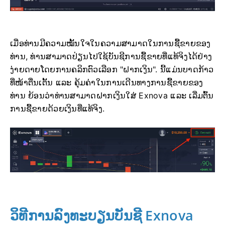
ເມື່ອທ່ານມີຄວາມໝັ້ນໃຈໃນຄວາມສາມາດໃນການຊື້ຂາຍຂອງ
ທ່ານ, ທ່ານສາມາດປ່ຽນໄປໃຊ້ບັນຊີການຊື້ຂາຍທີ່ແທ້ຈິງໄດ້ຢ່າງ
ງ່າຍດາຍໂດຍການຄລິກຕົວເລືອກ "ຝາກເງິນ". ນີ້ແມ່ນບາດກ້າວ
ທີ່ໜ້າຕື່ນເຕັ້ນ ແລະ ຄຸ້ມຄ່າໃນການເດີນທາງການຊື້ຂາຍຂອງ
ທ່ານ ຍ້ອນວ່າທ່ານສາມາດຝາກເງິນໃສ່ Exnova ແລະ ເລີ່ມຕົ້ນ
ການຊື້ຂາຍດ້ວຍເງິນທີ່ແທ້ຈິງ.
ວິທີການລົງທະບຽນບັນຊີ Exnova