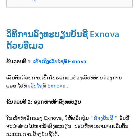
ວິທີການລົງທະບຽນບັນຊີ Exnova
ດ້ວຍອີເມວ
ຂັ້ນຕອນທີ 1:
ເຂົ້າເຖິງເວັບໄຊທ໌ Exnova
ເລີ່ມຕົ້ນດ້ວຍການເປີດໂປຣແກຣມທ່ອງເວັບທີ່ທ່ານຕ້ອງການ
ແລະ ໄປທີ່
ເວັບໄຊທ໌ Exnova
.
ຂັ້ນຕອນທີ 2: ຊອກຫາໜ້າລົງທະບຽນ
ໃນໜ້າທຳອິດຂອງ Exnova, ໃຫ້ຄລິກປຸ່ມ "
ສ້າງບັນຊີ
". ອັນນີ້
ຈະນຳທ່ານໄປຫາໜ້າລົງທະບຽນ, ບ່ອນທີ່ທ່ານສາມາດເລີ່ມຕົ້ນ
ຂະບວນການສ້າງບັນຊີໄດ້.