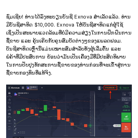
ຊົມເຊີຍ! ທ່ານໄດ້ລົງທະບຽນບັນຊີ Exnova ສຳເລັດແລ້ວ. ທ່ານ
ມີບັນຊີສາທິດ $10,000. Exnova ໃຫ້ບັນຊີສາທິດແກ່ຜູ້ໃຊ້
ເຊິ່ງເປັນສະພາບແວດລ້ອມທີ່ບໍ່ມີຄວາມສ່ຽງໃນການຝຶກຝົນການ
ຊື້ຂາຍ ແລະ ຄຸ້ນເຄີຍກັບຄຸນສົມບັດຕ່າງໆຂອງແພລດຟອມ.
ບັນຊີສາທິດເຫຼົ່ານີ້ແມ່ນເໝາະສົມສຳລັບທັງຜູ້ເລີ່ມຕົ້ນ ແລະ
ພໍ່ຄ້າທີ່ມີປະສົບການ ຍ້ອນວ່າມັນເປັນເຄື່ອງມືທີ່ມີປະສິດທິພາບ
ໃນການປັບປຸງທັກສະການຊື້ຂາຍຂອງທ່ານກ່ອນທີ່ຈະເຂົ້າສູ່ການ
ຊື້ຂາຍກອງທຶນທີ່ແທ້ຈິງ.