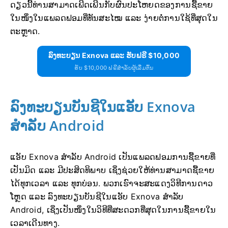
ດຽວນີ້ທ່ານສາມາດເພີດເພີນກັບຜົນປະໂຫຍດຂອງການຊື້ຂາຍ
ໃນໜຶ່ງໃນແພລດຟອມທີ່ທັນສະໄໝ ແລະ ງ່າຍຕໍ່ການໃຊ້ທີ່ສຸດໃນ
ຕະຫຼາດ.
ລົງທະບຽນ Exnova ແລະ ຮັບຟຣີ $10,000
ຮັບ $10,000 ຟຣີສຳລັບຜູ້ເລີ່ມຕົ້ນ
ລົງທະບຽນບັນຊີໃນແອັບ Exnova
ສຳລັບ Android
ແອັບ Exnova ສຳລັບ Android ເປັນແພລດຟອມການຊື້ຂາຍທີ່
ເປັນມິດ ແລະ ມີປະສິດທິພາບ ເຊິ່ງຊ່ວຍໃຫ້ທ່ານສາມາດຊື້ຂາຍ
ໄດ້ທຸກເວລາ ແລະ ທຸກບ່ອນ. ພວກເຮົາຈະສະແດງວິທີການດາວ
ໂຫຼດ ແລະ ລົງທະບຽນບັນຊີໃນແອັບ Exnova ສຳລັບ
Android, ເຊິ່ງເປັນໜຶ່ງໃນວິທີທີ່ສະດວກທີ່ສຸດໃນການຊື້ຂາຍໃນ
ເວລາເດີນທາງ.