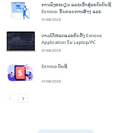
ການລົງທະບຽນ ແລະເຂົ້າສູ່ລະບົບບັນຊີ
Exnova: ຂັ້ນຕອນການສ້າງ ແລະ
ເຂົ້າເຖິງ
01/08/2026
ດາວ​ນ​໌​ໂຫລດ​ແລະ​ຕິດ​ຕັ້ງ Exnova
Application ໃນ Laptop/PC
(Windows, macOS)
01/08/2026
Exnova ບັນຊີ
01/08/2026