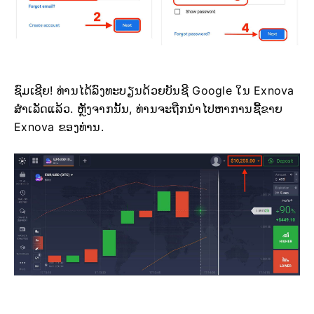
ຊົມເຊີຍ! ທ່ານໄດ້ລົງທະບຽນດ້ວຍບັນຊີ Google ໃນ Exnova
ສຳເລັດແລ້ວ. ຫຼັງຈາກນັ້ນ, ທ່ານຈະຖືກນໍາໄປຫາການຊື້ຂາຍ
Exnova ຂອງທ່ານ.