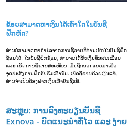
ຂ້ອຍສາມາດຫາເງິນໄດ້ເທົ່າໃດໃນບັນຊີ
ຝຶກຫັດ?
ທ່ານບໍ່ສາມາດຫາກຳໄລຈາກການຊື້ຂາຍທີ່ທ່ານເຮັດໃນບັນຊີຝຶກ
ຊ້ອມໄດ້. ໃນບັນຊີຝຶກຊ້ອມ, ທ່ານຈະໄດ້ຮັບເງິນທຶນສະເໝືອນ
ແລະ ເຮັດການຊື້ຂາຍສະເໝືອນ. ມັນຖືກອອກແບບມາເພື່ອ
ຈຸດປະສົງການຝຶກອົບຮົມເທົ່ານັ້ນ. ເພື່ອຊື້ຂາຍດ້ວຍເງິນແທ້,
ທ່ານຈຳເປັນຕ້ອງຝາກເງິນເຂົ້າບັນຊີແທ້.
ສະຫຼຸບ: ການລົງທະບຽນບັນຊີ
Exnova - ບົດແນະນຳທີ່ໄວ ແລະ ງ່າຍ