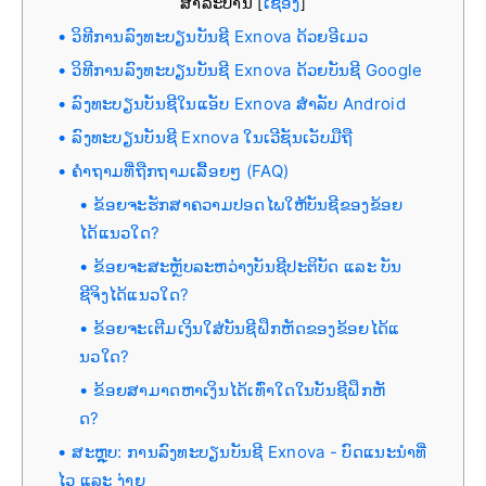
ສາລະບານ
ເຊື່ອງ
[
]
ວິທີການລົງທະບຽນບັນຊີ Exnova ດ້ວຍອີເມວ
ວິທີການລົງທະບຽນບັນຊີ Exnova ດ້ວຍບັນຊີ Google
ລົງທະບຽນບັນຊີໃນແອັບ Exnova ສຳລັບ Android
ລົງທະບຽນບັນຊີ Exnova ໃນເວີຊັນເວັບມືຖື
ຄຳຖາມທີ່ຖືກຖາມເລື້ອຍໆ (FAQ)
ຂ້ອຍຈະຮັກສາຄວາມປອດໄພໃຫ້ບັນຊີຂອງຂ້ອຍ
ໄດ້ແນວໃດ?
ຂ້ອຍຈະສະຫຼັບລະຫວ່າງບັນຊີປະຕິບັດ ແລະ ບັນ
ຊີຈິງໄດ້ແນວໃດ?
ຂ້ອຍຈະເຕີມເງິນໃສ່ບັນຊີຝຶກຫັດຂອງຂ້ອຍໄດ້ແ
ນວໃດ?
ຂ້ອຍສາມາດຫາເງິນໄດ້ເທົ່າໃດໃນບັນຊີຝຶກຫັ
ດ?
ສະຫຼຸບ: ການລົງທະບຽນບັນຊີ Exnova - ບົດແນະນຳທີ່
ໄວ ແລະ ງ່າຍ