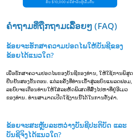
ຮັບ $10,000 ຟຣີສຳລັບຜູ້ເລີ່ມຕົ້ນ
ຄຳຖາມທີ່ຖືກຖາມເລື້ອຍໆ (FAQ)
ຂ້ອຍຈະຮັກສາຄວາມປອດໄພໃຫ້ບັນຊີຂອງ
ຂ້ອຍໄດ້ແນວໃດ?
ເພື່ອຮັກສາຄວາມປອດໄພຂອງບັນຊີຂອງທ່ານ, ໃຫ້ໃຊ້ການພິສູດ
ຢືນຢັນສອງຂັ້ນຕອນ. ແຕ່ລະຄັ້ງທີ່ທ່ານເຂົ້າສູ່ລະບົບແພລດຟອມ,
ລະບົບຈະເຕືອນທ່ານໃຫ້ໃສ່ລະຫັດພິເສດທີ່ສົ່ງໄປຫາທີ່ຢູ່ອີເມວ
ຂອງທ່ານ. ທ່ານສາມາດເປີດໃຊ້ງານນີ້ໄດ້ໃນການຕັ້ງຄ່າ.
ຂ້ອຍຈະສະຫຼັບລະຫວ່າງບັນຊີປະຕິບັດ ແລະ
ບັນຊີຈິງໄດ້ແນວໃດ?