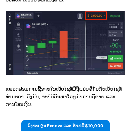
ແພລດຟອມການຊື້ຂາຍໃນເວັບໄຊທ໌ມືຖືແມ່ນຄືກັນກັບເວັບໄຊທ໌
ທຳມະດາ. ດັ່ງນັ້ນ, ຈະບໍ່ມີບັນຫາໃດໆກັບການຊື້ຂາຍ ແລະ
ການໂອນເງິນ.
ລົງທະບຽນ Exnova ແລະ ຮັບຟຣີ $10,000