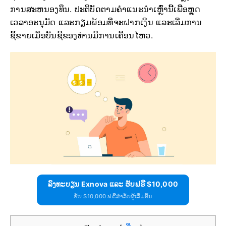
ການສະຫນອງທຶນ. ປະຕິບັດຕາມຄຳແນະນຳເຫຼົ່ານີ້ເພື່ອຫຼຸດ
ເວລາອະນຸມັດ ແລະກຽມພ້ອມທີ່ຈະຝາກເງິນ ແລະເລີ່ມການ
ຊື້ຂາຍເມື່ອບັນຊີຂອງທ່ານມີການເຄື່ອນໄຫວ.
ລົງທະບຽນ Exnova ແລະ ຮັບຟຣີ $10,000
ຮັບ $10,000 ຟຣີສຳລັບຜູ້ເລີ່ມຕົ້ນ