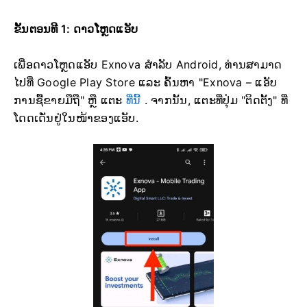
ຂັ້ນຕອນທີ 1: ດາວໂຫຼດແອັບ
ເພື່ອດາວໂຫຼດແອັບ Exnova ສຳລັບ Android, ທ່ານສາມາດ
ໄປທີ່ Google Play Store ແລະ ຄົ້ນຫາ "Exnova – ແອັບ
ການຊື້ຂາຍມືຖື" ຫຼື ແຕະ
ທີ່ນີ້
. ຈາກນັ້ນ, ແຕະທີ່ປຸ່ມ "ຕິດຕັ້ງ" ທີ່
ໂດດເດັ່ນຢູ່ໃນໜ້າຂອງແອັບ.