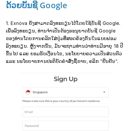
ດ້ວຍບັນຊີ Google
1. Exnova ຍັງສາມາດລົງທະບຽນໄດ້ໂດຍໃຊ້ບັນຊີ Google.
ເພື່ອລົງທະບຽນ, ທ່ານຈໍາເປັນຕ້ອງອະນຸຍາດບັນຊີ Google
ຂອງທ່ານໂດຍການຄລິກໃສ່ປຸ່ມທີ່ສອດຄ້ອງກັນໃນແບບຟອມ
ລົງທະບຽນ. ຫຼັງຈາກນັ້ນ, ມັນຈະຖາມທ່ານວ່າທ່ານມີອາຍຸ 18 ປີ
ຂຶ້ນໄປ ແລະ ຍອມຮັບເງື່ອນໄຂ, ນະໂຍບາຍຄວາມເປັນສ່ວນຕົວ
ແລະ ນະໂຍບາຍການປະຕິບັດຄໍາສັ່ງຊື້ຂາຍ, ຄລິກ "ຢືນຢັນ".