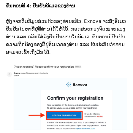
ຂັ້ນຕອນທີ 4: ຢືນຢັນອີເມວຂອງທ່ານ
ຫຼັງຈາກຕື່ມຂໍ້ມູນສ່ວນຕົວຂອງທ່ານແລ້ວ, Exnova ຈະສົ່ງອີເມວ
ຢືນຢັນໄປຫາທີ່ຢູ່ທີ່ທ່ານໄດ້ໃຫ້ໄວ້. ກວດສອບກ່ອງຈົດໝາຍຂອງ
ທ່ານ ແລະ ຄລິກໃສ່ລິ້ງຢືນຢັນພາຍໃນອີເມວ. ຂັ້ນຕອນນີ້ຢືນຢັນ
ຄວາມຖືກຕ້ອງຂອງທີ່ຢູ່ອີເມວຂອງທ່ານ ແລະ ຮັບປະກັນວ່າທ່ານ
ສາມາດເຂົ້າເຖິງມັນໄດ້.