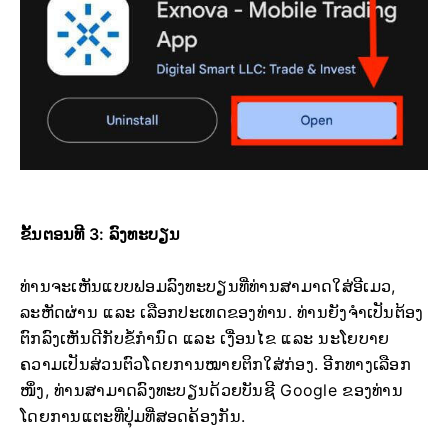
ຂັ້ນຕອນທີ 3: ລົງທະບຽນ
ທ່ານຈະເຫັນແບບຟອມລົງທະບຽນທີ່ທ່ານສາມາດໃສ່ອີເມວ,
ລະຫັດຜ່ານ ແລະ ເລືອກປະເທດຂອງທ່ານ. ທ່ານຍັງຈຳເປັນຕ້ອງ
ຕົກລົງເຫັນດີກັບຂໍ້ກຳນົດ ແລະ ເງື່ອນໄຂ ແລະ ນະໂຍບາຍ
ຄວາມເປັນສ່ວນຕົວໂດຍການໝາຍຕິກໃສ່ກ່ອງ. ອີກທາງເລືອກ
ໜຶ່ງ, ທ່ານສາມາດລົງທະບຽນດ້ວຍບັນຊີ Google ຂອງທ່ານ
ໂດຍການແຕະທີ່ປຸ່ມທີ່ສອດຄ້ອງກັນ.