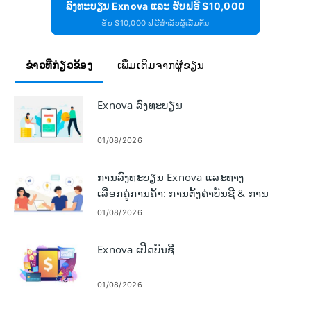
ລົງທະບຽນ Exnova ແລະ ຮັບຟຣີ $10,000
ຮັບ $10,000 ຟຣີສຳລັບຜູ້ເລີ່ມຕົ້ນ
ຂ່າວທີ່ກ່ຽວຂ້ອງ
ເພີ່ມເຕີມຈາກຜູ້ຂຽນ
Exnova ລົງທະບຽນ
01/08/2026
ການລົງທະບຽນ Exnova ແລະທາງ
ເລືອກຄູ່ການຄ້າ: ການຕັ້ງຄ່າບັນຊີ & ການ
ປະຕິບັດການຄ້າ
01/08/2026
Exnova ເປີດບັນຊີ
01/08/2026