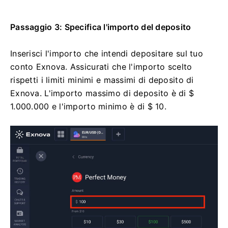
Passaggio 3: Specifica l'importo del deposito
Inserisci l'importo che intendi depositare sul tuo
conto Exnova. Assicurati che l'importo scelto
rispetti i limiti minimi e massimi di deposito di
Exnova. L'importo massimo di deposito è di $
1.000.000 e l'importo minimo è di $ 10.