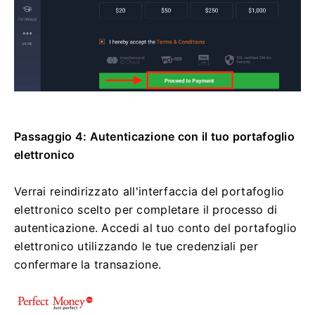
Passaggio 4: Autenticazione con il tuo portafoglio
elettronico
Verrai reindirizzato all'interfaccia del portafoglio
elettronico scelto per completare il processo di
autenticazione. Accedi al tuo conto del portafoglio
elettronico utilizzando le tue credenziali per
confermare la transazione.