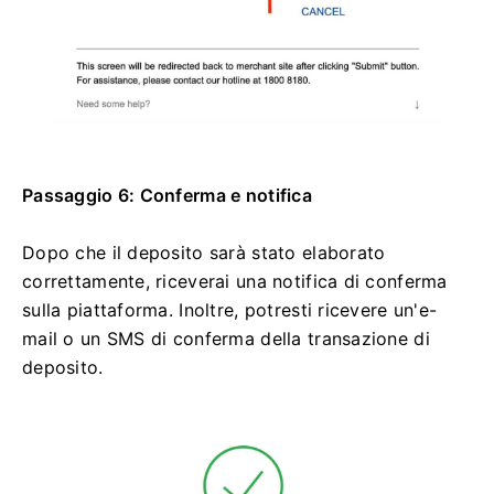
Passaggio 6: Conferma e notifica
Dopo che il deposito sarà stato elaborato
correttamente, riceverai una notifica di conferma
sulla piattaforma. Inoltre, potresti ricevere un'e-
mail o un SMS di conferma della transazione di
deposito.