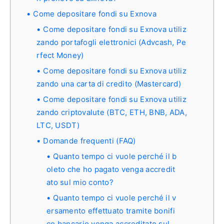
Come depositare fondi su Exnova
Come depositare fondi su Exnova utiliz
zando portafogli elettronici (Advcash, Pe
rfect Money)
Come depositare fondi su Exnova utiliz
zando una carta di credito (Mastercard)
Come depositare fondi su Exnova utiliz
zando criptovalute (BTC, ETH, BNB, ADA,
LTC, USDT)
Domande frequenti (FAQ)
Quanto tempo ci vuole perché il b
oleto che ho pagato venga accredit
ato sul mio conto?
Quanto tempo ci vuole perché il v
ersamento effettuato tramite bonifi
co bancario venga accreditato sul