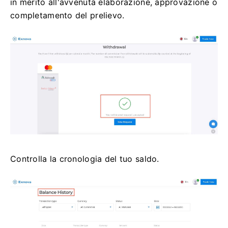
in merito all'avvenuta elaborazione, approvazione o
completamento del prelievo.
Controlla la cronologia del tuo saldo.