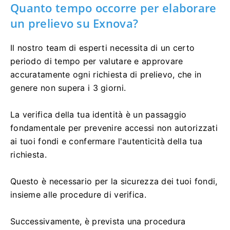
Quanto tempo occorre per elaborare
un prelievo su Exnova?
Il nostro team di esperti necessita di un certo
periodo di tempo per valutare e approvare
accuratamente ogni richiesta di prelievo, che in
genere non supera i 3 giorni.
La verifica della tua identità è un passaggio
fondamentale per prevenire accessi non autorizzati
ai tuoi fondi e confermare l'autenticità della tua
richiesta.
Questo è necessario per la sicurezza dei tuoi fondi,
insieme alle procedure di verifica.
Successivamente, è prevista una procedura