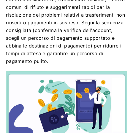
comuni di rifiuto e suggerimenti rapidi per la
risoluzione dei problemi relativi a trasferimenti non
riusciti o pagamenti in sospeso. Segui la sequenza
consigliata (conferma la verifica dell'account,
scegli un percorso di pagamento supportato e
abbina le destinazioni di pagamento) per ridurre i
tempi di attesa e garantire un percorso di
pagamento pulito.