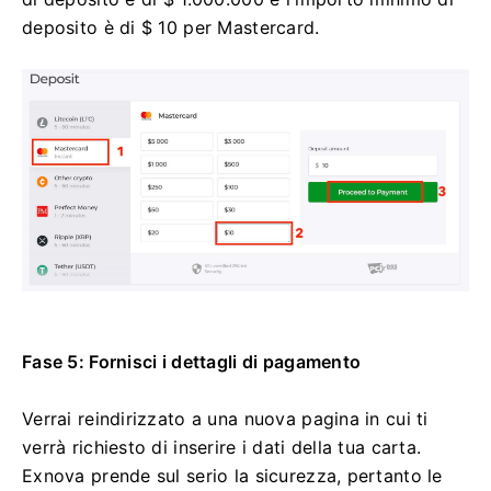
deposito è di $ 10 per Mastercard.
Fase 5: Fornisci i dettagli di pagamento
Verrai reindirizzato a una nuova pagina in cui ti
verrà richiesto di inserire i dati della tua carta.
Exnova prende sul serio la sicurezza, pertanto le