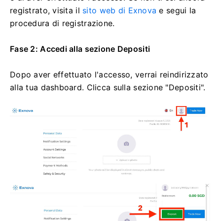
registrato, visita il
sito web di Exnova
e segui la
procedura di registrazione.
Fase 2: Accedi alla sezione Depositi
Dopo aver effettuato l'accesso, verrai reindirizzato
alla tua dashboard. Clicca sulla sezione "Depositi".