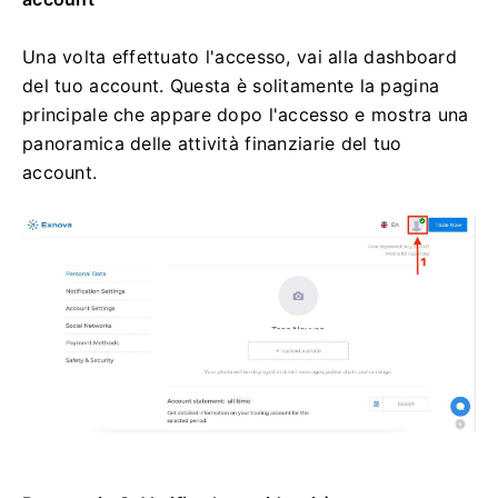
Una volta effettuato l'accesso, vai alla dashboard
del tuo account. Questa è solitamente la pagina
principale che appare dopo l'accesso e mostra una
panoramica delle attività finanziarie del tuo
account.