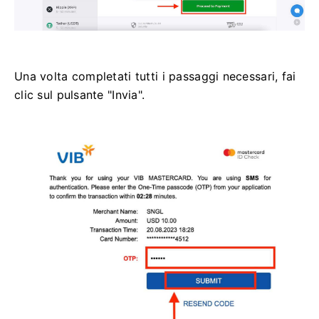
Una volta completati tutti i passaggi necessari, fai
clic sul pulsante "Invia".