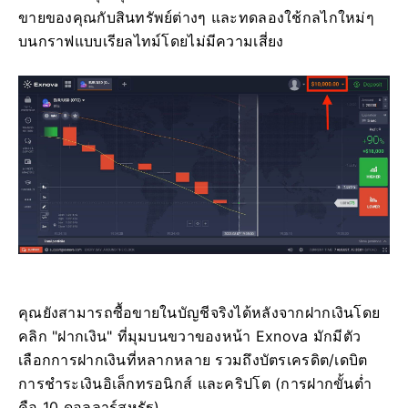
ขายของคุณกับสินทรัพย์ต่างๆ และทดลองใช้กลไกใหม่ๆ
บนกราฟแบบเรียลไทม์โดยไม่มีความเสี่ยง
คุณยังสามารถซื้อขายในบัญชีจริงได้หลังจากฝากเงินโดย
คลิก "ฝากเงิน" ที่มุมบนขวาของหน้า Exnova มักมีตัว
เลือกการฝากเงินที่หลากหลาย รวมถึงบัตรเครดิต/เดบิต
การชำระเงินอิเล็กทรอนิกส์ และคริปโต (การฝากขั้นต่ำ
คือ 10 ดอลลาร์สหรัฐ)