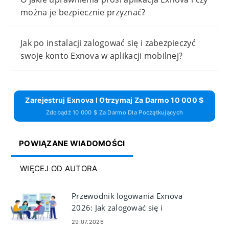
można je bezpiecznie przyznać?
Jak po instalacji zalogować się i zabezpieczyć
swoje konto Exnova w aplikacji mobilnej?
Zarejestruj Exnova I Otrzymaj Za Darmo 10 000 $
Zdobądź 10 000 $ Za Darmo Dla Początkujących
POWIĄZANE WIADOMOŚCI
WIĘCEJ OD AUTORA
Przewodnik logowania Exnova
2026: Jak zalogować się i
bezpiecznie uzyskać dostęp do
29.07.2026