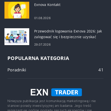
Exnova Kontakt
01.08.2026
Przewodnik logowania Exnova 2026: Jak
zalogować się i bezpiecznie uzyskać
dostęp do konta
29.07.2026
POPULARNA KATEGORIA
Poradniki
41
Niniejsza publikacja jest komunikacją marketingową i nie
stanowi porady inwestycyjnej ani badania. Jego treść
reprezentuje ogólne poglądy naszych ekspertów i nie