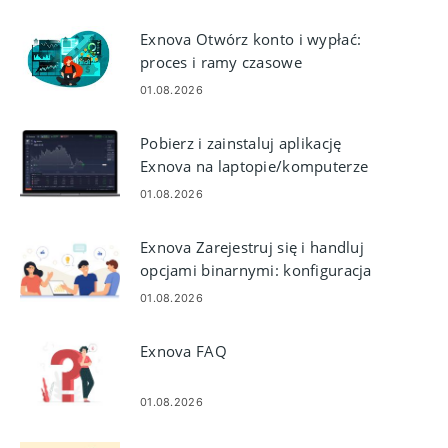
konta
Exnova Otwórz konto i wypłać:
proces i ramy czasowe
01.08.2026
Pobierz i zainstaluj aplikację
Exnova na laptopie/komputerze
PC (Windows, macOS)
01.08.2026
Exnova Zarejestruj się i handluj
opcjami binarnymi: konfiguracja
konta i realizacja transakcji
01.08.2026
Exnova FAQ
01.08.2026