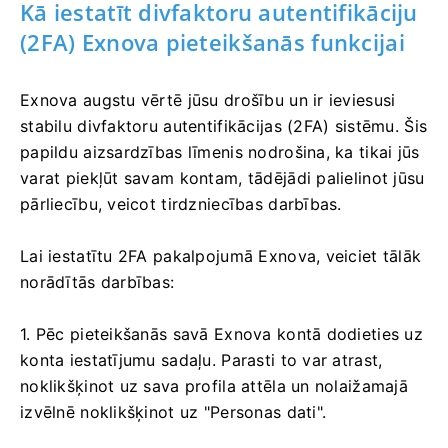
Kā iestatīt divfaktoru autentifikāciju
(2FA) Exnova pieteikšanās funkcijai
Exnova augstu vērtē jūsu drošību un ir ieviesusi
stabilu divfaktoru autentifikācijas (2FA) sistēmu. Šis
papildu aizsardzības līmenis nodrošina, ka tikai jūs
varat piekļūt savam kontam, tādējādi palielinot jūsu
pārliecību, veicot tirdzniecības darbības.
Lai iestatītu 2FA pakalpojumā Exnova, veiciet tālāk
norādītās darbības:
1. Pēc pieteikšanās savā Exnova kontā dodieties uz
konta iestatījumu sadaļu. Parasti to var atrast,
noklikšķinot uz sava profila attēla un nolaižamajā
izvēlnē noklikšķinot uz "Personas dati".