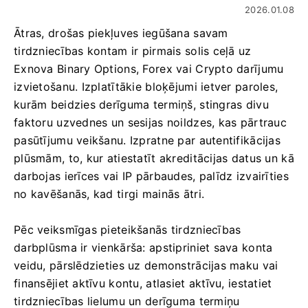
2026.01.08
Ātras, drošas piekļuves iegūšana savam
tirdzniecības kontam ir pirmais solis ceļā uz
Exnova Binary Options, Forex vai Crypto darījumu
izvietošanu. Izplatītākie bloķējumi ietver paroles,
kurām beidzies derīguma termiņš, stingras divu
faktoru uzvednes un sesijas noildzes, kas pārtrauc
pasūtījumu veikšanu. Izpratne par autentifikācijas
plūsmām, to, kur atiestatīt akreditācijas datus un kā
darbojas ierīces vai IP pārbaudes, palīdz izvairīties
no kavēšanās, kad tirgi mainās ātri.
Pēc veiksmīgas pieteikšanās tirdzniecības
darbplūsma ir vienkārša: apstipriniet sava konta
veidu, pārslēdzieties uz demonstrācijas maku vai
finansējiet aktīvu kontu, atlasiet aktīvu, iestatiet
tirdzniecības lielumu un derīguma termiņu