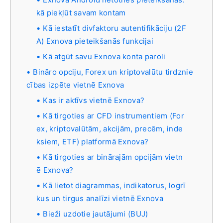
kā piekļūt savam kontam
Kā iestatīt divfaktoru autentifikāciju (2F
A) Exnova pieteikšanās funkcijai
Kā atgūt savu Exnova konta paroli
Bināro opciju, Forex un kriptovalūtu tirdznie
cības izpēte vietnē Exnova
Kas ir aktīvs vietnē Exnova?
Kā tirgoties ar CFD instrumentiem (For
ex, kriptovalūtām, akcijām, precēm, inde
ksiem, ETF) platformā Exnova?
Kā tirgoties ar binārajām opcijām vietn
ē Exnova?
Kā lietot diagrammas, indikatorus, logrī
kus un tirgus analīzi vietnē Exnova
Bieži uzdotie jautājumi (BUJ)