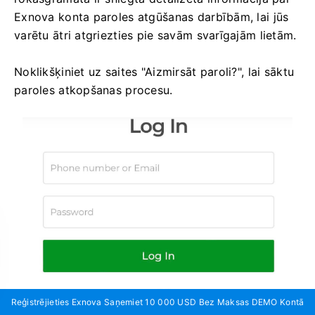
Exnova konta paroles atgūšanas darbībām, lai jūs
varētu ātri atgriezties pie savām svarīgajām lietām.
Noklikšķiniet uz saites "Aizmirsāt paroli?", lai sāktu
paroles atkopšanas procesu.
Reģistrējieties Exnova Saņemiet 10 000 USD Bez Maksas DEMO Kontā