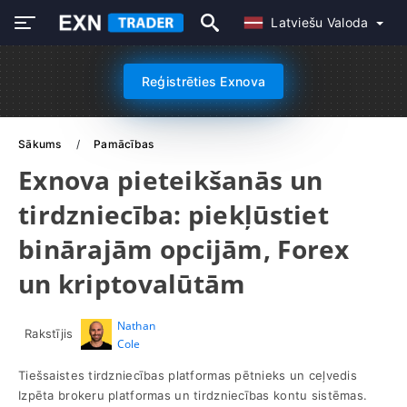
Latviešu Valoda
Reģistrēties Exnova
Sākums
Pamācības
Exnova pieteikšanās un
tirdzniecība: piekļūstiet
binārajām opcijām, Forex
un kriptovalūtām
Nathan
Rakstījis
Cole
Tiešsaistes tirdzniecības platformas pētnieks un ceļvedis
Izpēta brokeru platformas un tirdzniecības kontu sistēmas.