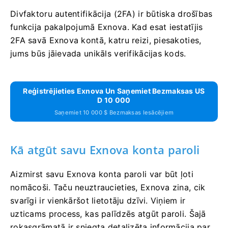
Divfaktoru autentifikācija (2FA) ir būtiska drošības
funkcija pakalpojumā Exnova. Kad esat iestatījis
2FA savā Exnova kontā, katru reizi, piesakoties,
jums būs jāievada unikāls verifikācijas kods.
Reģistrējieties Exnova Un Saņemiet Bezmaksas US
D 10 000
Saņemiet 10 000 $ Bezmaksas Iesācējiem
Kā atgūt savu Exnova konta paroli
Aizmirst savu Exnova konta paroli var būt ļoti
nomācoši. Taču neuztraucieties, Exnova zina, cik
svarīgi ir vienkāršot lietotāju dzīvi. Viņiem ir
uzticams process, kas palīdzēs atgūt paroli. Šajā
rokasgrāmatā ir sniegta detalizēta informācija par