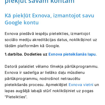
piekļūt savam kontam
Kā piekļūt Exnova, izmantojot savu
Google kontu
Exnova piedāvā iespēju pieteikties, izmantojot
sociālo mediju akreditācijas datus, noklikšķinot uz
tādām platformām kā Google.
1.darbība. Dodieties uz
Exnova pieteikšanās lapu.
Datorā palaidiet vēlamo tīmekļa pārlūkprogrammu.
Exnova ir saderīga ar lielāko daļu mūsdienu
pārlūkprogrammu, nodrošinot netraucētu
pieteikšanās procesu. Apmeklējiet
Exnova vietni
un
lapas augšējā labajā stūrī noklikšķiniet uz pogas
“Pieteikties”.