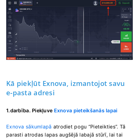
Kā piekļūt Exnova, izmantojot savu
e-pasta adresi
1.darbība. Piekļuve
Exnova pieteikšanās lapai
Exnova sākumlapā
atrodiet
pogu “Pieteikties”. Tā
parasti atrodas lapas augšējā labajā stūrī, lai tai