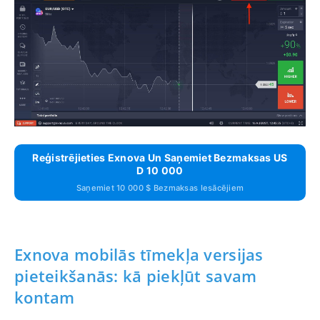
Reģistrējieties Exnova Un Saņemiet Bezmaksas US
D 10 000
Saņemiet 10 000 $ Bezmaksas Iesācējiem
Exnova mobilās tīmekļa versijas
pieteikšanās: kā piekļūt savam
kontam