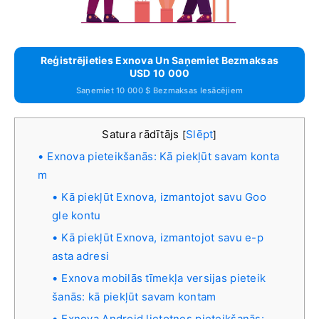
Reģistrējieties Exnova Un Saņemiet Bezmaksas
USD 10 000
Saņemiet 10 000 $ Bezmaksas Iesācējiem
Satura rādītājs
Slēpt
[
]
Exnova pieteikšanās: Kā piekļūt savam konta
m
Kā piekļūt Exnova, izmantojot savu Goo
gle kontu
Kā piekļūt Exnova, izmantojot savu e-p
asta adresi
Exnova mobilās tīmekļa versijas pieteik
šanās: kā piekļūt savam kontam
Exnova Android lietotnes pieteikšanās: