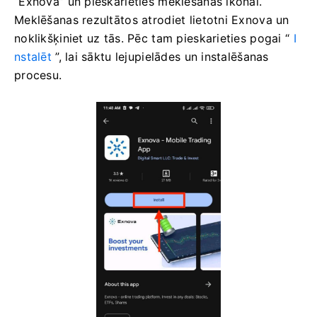
“Exnova” un pieskarieties meklēšanas ikonai.
Meklēšanas rezultātos atrodiet lietotni Exnova un
noklikšķiniet uz tās. Pēc tam pieskarieties pogai “
I
nstalēt
”, lai sāktu lejupielādes un instalēšanas
procesu.