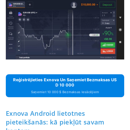
Reģistrējieties Exnova Un Saņemiet Bezmaksas US
D 10 000
Saņemiet 10 000 $ Bezmaksas Iesācējiem
Exnova Android lietotnes
pieteikšanās: kā piekļūt savam