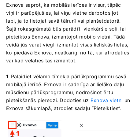
Exnova saprot, ka mobilās ierīces ir visur, tāpēc
viņi ir parūpējušies, lai viņu vietne darbotos ļoti
labi, ja to lietojat savā tālrunī vai planšetdatorā.
Šajā rokasgrāmatā būs parādīti vienkāršie soļi, lai
pieteiktos Exnova, izmantojot mobilo vietni. Tādā
veidā jūs varat viegli izmantot visas lieliskās lietas,
ko piedāvā Exnova, neatkarīgi no tā, kur atrodaties
vai kad vēlaties tās izmantot.
1. Palaidiet vēlamo tīmekļa pārlūkprogrammu savā
mobilajā ierīcē. Exnova ir saderīga ar lielāko daļu
mūsdienu pārlūkprogrammu, nodrošinot ērtu
pieteikšanās pieredzi. Dodoties uz
Exnova vietni
un
Exnova sākumlapā, atrodiet sadaļu “Pieteikties”.