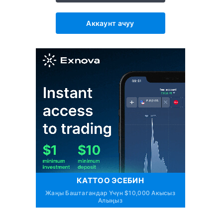
Аккаунт ачуу
КАТТОО ЭСЕБИН
Жаңы Баштагандар Үчүн $10,000 Акысыз
Алыңыз