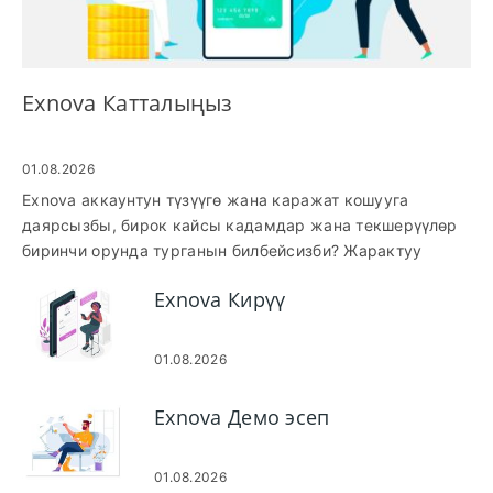
Exnova Катталыңыз
01.08.2026
Exnova аккаунтун түзүүгө жана каражат кошууга
даярсызбы, бирок кайсы кадамдар жана текшерүүлөр
биринчи орунда турганын билбейсизби? Жарактуу
электрондук почтаны, күчтүү сырсөздү жана негизги
Exnova Кирүү
жеке маалыматтарды берүү менен катталууну
баштаңыз, андан кийин байланыш ыкмасын ырастаңыз.
Учурунда сиз эсептин түрүн тандайсыз жана ID сүрөтү
01.08.2026
жана даректи тастыктаган документ менен өзүңүздү
ырасташыңыз талап кылынышы мүмкүн; текшерүүнү
Exnova Демо эсеп
эрте бүтүрүү депозиттердин сакталышынын алдын алат
жана каржылоо лимиттериңизди көбөйтөт. Каржылоо
варианттары кредиттик/дебеттик карталарды, негизги
01.08.2026