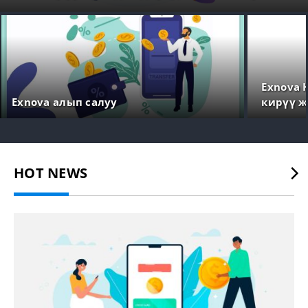
убакыт
Exnova 
Exnova алып салуу
кирүү ж
HOT NEWS