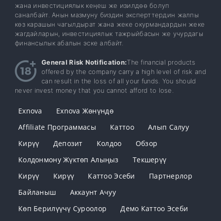
жана инвестициялык кеңеш же изилдөө болуп
саналбайт. Анын мазмуну биздин эксперттердин жалпы
көз карашын чагылдырат жана жеке окурмандардын жеке
жагдайларын, инвестициялык тажрыйбасын же учурдагы
финансылык абалын эске албайт.
General Risk Notification:
The financial products
offered by the company carry a high level of risk and
can result in the loss of all your funds. You should
never invest money that you cannot afford to lose.
Exnova
Exnova Жөнүндө
Affiliate Программасы
Каттоо
Алып Салуу
Кирүү
Депозит
Колдоо
Обзор
Колдонмону Жүктөп Алыңыз
Текшерүү
Кирүү
Кирүү
Каттоо Эсеби
Партнерлор
Байланыш
Аккаунт Ачуу
Көп Берилүүчү Суроолор
Демо Каттоо Эсеби