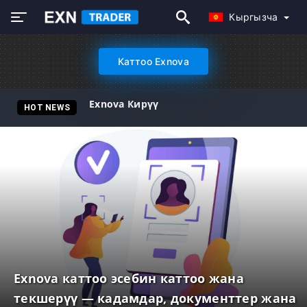
Кыргызча
Каттоо Exnova
Exnova Кирүү
HOT NEWS
Exnova каттоо эсебин каттоо жана
текшерүү — кадамдар, документтер жана