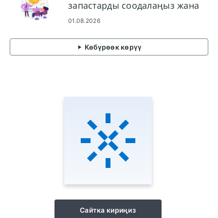
запастарды соодалаңыз жана
Exnovaдан алыңыз
01.08.2026
Көбүрөөк көрүү
Сайтка кириңиз