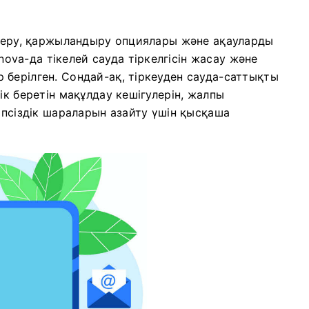
ксеру, қаржыландыру опциялары және ақауларды
va-да тікелей сауда тіркелгісін жасау және
берілген. Сондай-ақ, тіркеуден сауда-саттықты
ік беретін мақұлдау кешігулерін, жалпы
іпсіздік шараларын азайту үшін қысқаша