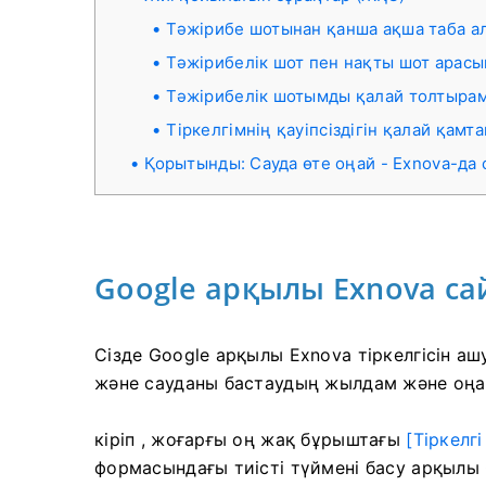
Тәжірибе шотынан қанша ақша таба а
Тәжірибелік шот пен нақты шот арасы
Тәжірибелік шотымды қалай толтыра
Тіркелгімнің қауіпсіздігін қалай қам
Қорытынды: Сауда өте оңай - Exnova-да
Google арқылы Exnova с
Сізде Google арқылы Exnova тіркелгісін ашу
және сауданы бастаудың жылдам және оңа
кіріп ,
жоғарғы оң жақ бұрыштағы
[Тіркелг
формасындағы тиісті түймені басу арқылы 