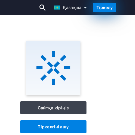
Қазақша
Тіркелу
Қазақша
Сайтқа кіріңіз
Тіркелгіні ашу