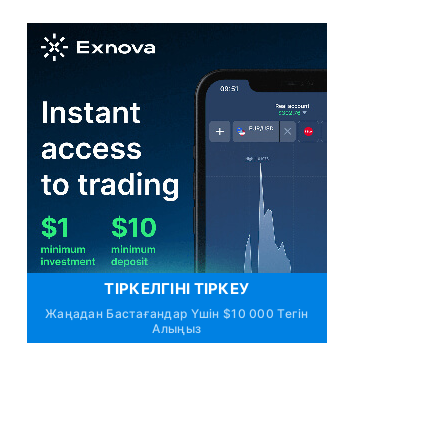
ТІРКЕЛГІНІ ТІРКЕУ
Жаңадан Бастағандар Үшін $10 000 Тегін
Алыңыз