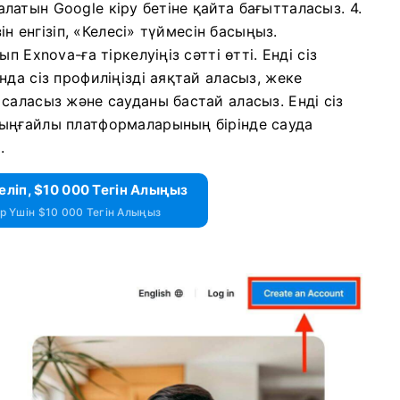
е алатын Google кіру бетіне қайта бағытталасыз.
4.
ін енгізіп, «Келесі» түймесін басыңыз.
 Exnova-ға тіркелуіңіз сәтті өтті. Енді сіз
да сіз профиліңізді аяқтай аласыз, жеке
 саласыз және сауданы бастай аласыз.
Енді сіз
ыңғайлы платформаларының бірінде сауда
.
еліп, $10 000 Тегін Алыңыз
 Үшін $10 000 Тегін Алыңыз