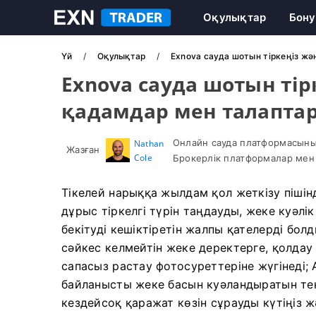
Оқулықтар
Бону
Үй
Оқулықтар
Exnova сауда шотын тіркеңіз ж
Exnova сауда шотын ті
қадамдар мен талапта
Онлайн сауда платформасыны
Nathan
Жазған
Cole
Брокерлік платформалар мен 
Тікелей нарыққа жылдам қол жеткізу пішін
дұрыс тіркелгі түрін таңдауды, жеке куәл
бекітуді кешіктіретін жалпы қателерді бо
сәйкес келмейтін жеке деректерге, қолдау
сапасыз растау фотосуреттеріне жүгінеді;
байланысты жеке басын куәландыратын те
кездейсоқ қаражат көзін сұрауды күтіңіз