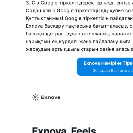
3. Сіз
Google тіркелгі деректеріңізді енгіз
Содан кейін Google тіркелгіңіздің құпия сөз
Құттықтаймыз! Google тіркелгісін пайдаланып
Exnova басқару тақтасына бағытталасыз, он
басыңызды растаудан өте аласыз, қаражат
нарықтың ең күрделі және пайдаланушыға 
жасаудың артықшылықтарын сезіне аласыз
Exnova Нөміріне Тірк
Жаңадан Бастағандар