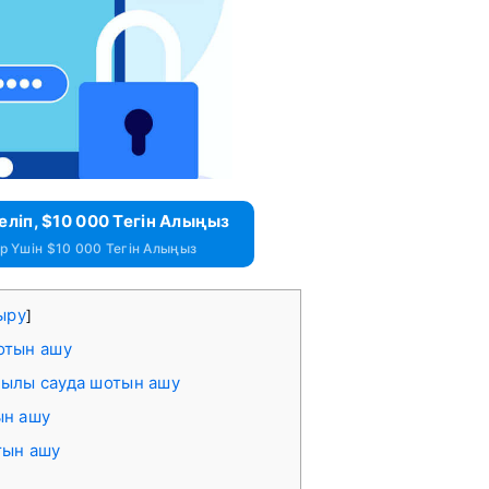
еліп, $10 000 Тегін Алыңыз
 Үшін $10 000 Тегін Алыңыз
ыру
]
отын ашу
қылы сауда шотын ашу
ын ашу
тын ашу