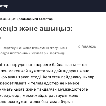
стар
әне ашыңыз: қадамдар мен талаптар
ркеңіз және ашыңыз:
р
01/08/2026
ң зерттеушісі және нұсқаулық жазушысы
сауда шоттарының жүйелерін зерттейді.
ді толтырудан көп нәрсеге байланысты — ол
ік пен мекенжай құжаттарын дайындауды және
лдырмауды талап етеді. Көптеген пайдаланушылар
 көрсетілмейтін төлем әдістеріне немесе
 Аймағыңызға және таңдалған мүмкіндіктерге
ксерулерді, мекенжайды растауды және
 және осы құжаттарды бастамас бұрын