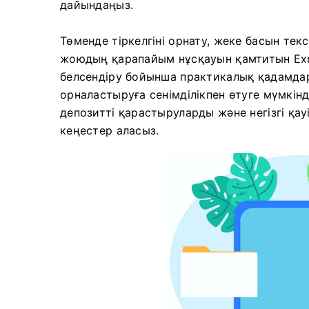
дайындаңыз.
Төменде тіркелгіні орнату, жеке басын те
жоюдың қарапайым нұсқауын қамтитын Exno
белсендіру бойынша практикалық қадамдар 
орналастыруға сенімділікпен өтуге мүмкінд
депозитті қарастыруларды және негізгі қау
кеңестер аласыз.