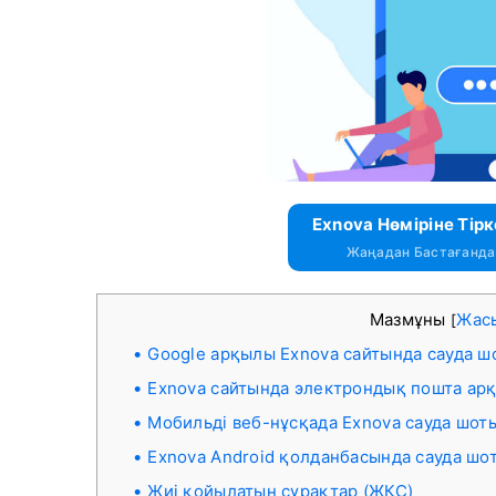
Exnova Нөміріне Тірк
Жаңадан Бастағандар
Мазмұны
Жас
[
Google арқылы Exnova сайтында сауда ш
Exnova сайтында электрондық пошта ар
Мобильді веб-нұсқада Exnova сауда шот
Exnova Android қолданбасында сауда шо
Жиі қойылатын сұрақтар (ЖҚС)