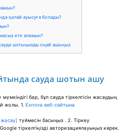
ламын?
нда қалай ауысуға болады?
мын?
тамасыз ете аламын?
 сауда шотыңызды оңай ашыңыз
айтында сауда шотын ашу
 мүмкіндігі бар, бұл сауда тіркелгісін жасаудың
й жолы. 1.
Exnova веб-сайтына
і жасау]
түймесін басыңыз .
2. Тіркеу
Google тіркелгіңізді авторизациялауыңыз керек.