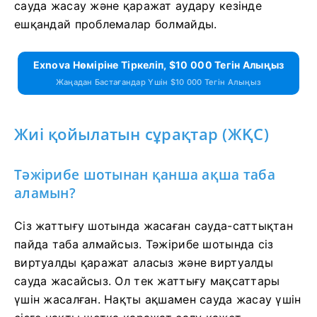
сауда жасау және қаражат аудару кезінде
ешқандай проблемалар болмайды.
Exnova Нөміріне Тіркеліп, $10 000 Тегін Алыңыз
Жаңадан Бастағандар Үшін $10 000 Тегін Алыңыз
Жиі қойылатын сұрақтар (ЖҚС)
Тәжірибе шотынан қанша ақша таба
аламын?
Сіз жаттығу шотында жасаған сауда-саттықтан
пайда таба алмайсыз. Тәжірибе шотында сіз
виртуалды қаражат аласыз және виртуалды
сауда жасайсыз. Ол тек жаттығу мақсаттары
үшін жасалған. Нақты ақшамен сауда жасау үшін