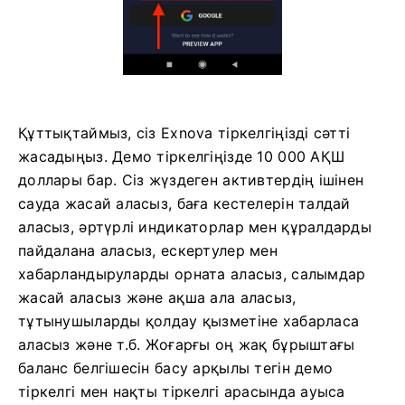
Құттықтаймыз, сіз Exnova тіркелгіңізді сәтті
жасадыңыз. Демо тіркелгіңізде 10 000 АҚШ
доллары бар. Сіз жүздеген активтердің ішінен
сауда жасай аласыз, баға кестелерін талдай
аласыз, әртүрлі индикаторлар мен құралдарды
пайдалана аласыз, ескертулер мен
хабарландыруларды орната аласыз, салымдар
жасай аласыз және ақша ала аласыз,
тұтынушыларды қолдау қызметіне хабарласа
аласыз және т.б. Жоғарғы оң жақ бұрыштағы
баланс белгішесін басу арқылы тегін демо
тіркелгі мен нақты тіркелгі арасында ауыса