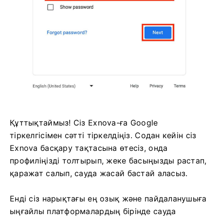
Құттықтаймыз! Сіз Exnova-ға Google
тіркелгісімен сәтті тіркелдіңіз. Содан кейін сіз
Exnova басқару тақтасына өтесіз, онда
профиліңізді толтырып, жеке басыңызды растап,
қаражат салып, сауда жасай бастай аласыз.
Енді сіз нарықтағы ең озық және пайдаланушыға
ыңғайлы платформалардың бірінде сауда