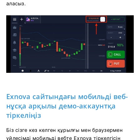
аласыз.
Exnova сайтындағы мобильді веб-
нұсқа арқылы демо-аккаунтқа
тіркеліңіз
Біз сізге кез келген құрылғы мен браузермен
үйлесімді мобильді вебте Exnova тіркелгісін