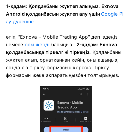
1-қадам: Қолданбаны жүктеп алыңыз. Exnova
Android қолданбасын жүктеп алу үшін
Google Pl
ay дүкеніне
өтіп,
"Exnova – Mobile Trading App" деп іздеңіз
немесе
осы жерді
басыңыз .
2-қадам: Exnova
қолданбасында тіркелгіні тіркеңіз.
Қолданбаны
жүктеп алып, орнатқаннан кейін, оны ашыңыз,
сонда сіз тіркеу формасын көресіз.
Тіркеу
формасын жеке ақпаратыңызбен толтырыңыз.