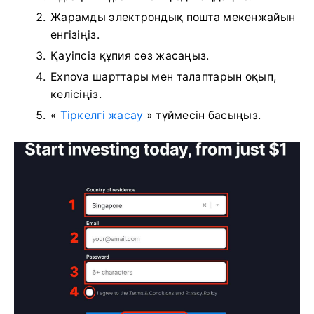
Жарамды электрондық пошта мекенжайын
енгізіңіз.
Қауіпсіз құпия сөз жасаңыз.
Exnova шарттары мен талаптарын оқып,
келісіңіз.
«
Тіркелгі жасау
» түймесін басыңыз.