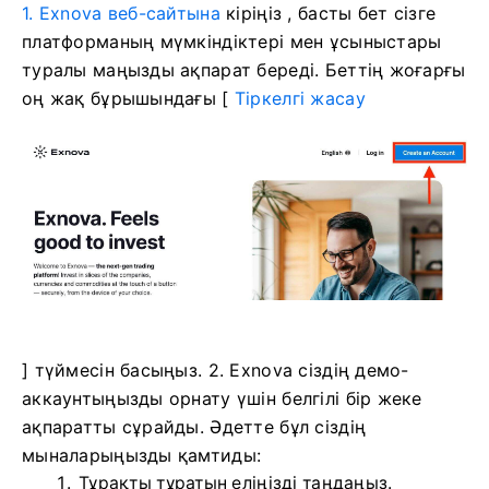
1. Exnova веб-сайтына
кіріңіз
, басты бет сізге
платформаның мүмкіндіктері мен ұсыныстары
туралы маңызды ақпарат береді.
Беттің жоғарғы
оң жақ бұрышындағы [
Тіркелгі жасау
] түймесін басыңыз. 2. Exnova сіздің демо-
аккаунтыңызды орнату үшін белгілі бір жеке
ақпаратты сұрайды. Әдетте бұл сіздің
мыналарыңызды қамтиды:
Тұрақты тұратын еліңізді таңдаңыз.