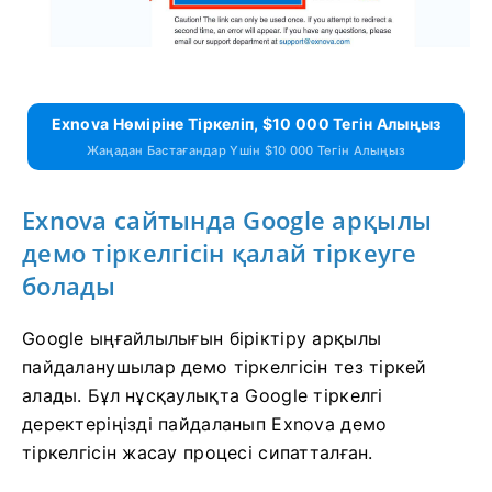
Exnova Нөміріне Тіркеліп, $10 000 Тегін Алыңыз
Жаңадан Бастағандар Үшін $10 000 Тегін Алыңыз
Exnova сайтында Google арқылы
демо тіркелгісін қалай тіркеуге
болады
Google ыңғайлылығын біріктіру арқылы
пайдаланушылар демо тіркелгісін тез тіркей
алады. Бұл нұсқаулықта Google тіркелгі
деректеріңізді пайдаланып Exnova демо
тіркелгісін жасау процесі сипатталған.