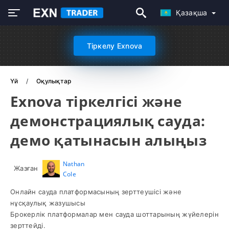
Қазақша
Тіркелу Exnova
Үй
Оқулықтар
Exnova тіркелгісі және
демонстрациялық сауда:
демо қатынасын алыңыз
Nathan
Жазған
Cole
Онлайн сауда платформасының зерттеушісі және
нұсқаулық жазушысы
Брокерлік платформалар мен сауда шоттарының жүйелерін
зерттейді.