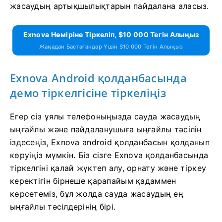
жасаудың артықшылықтарын пайдалана аласыз.
Exnova Нөміріне Тіркеліп, $10 000 Тегін Алыңыз
Жаңадан Бастағандар Үшін $10 000 Тегін Алыңыз
Exnova Android қолданбасында
демо тіркелгісіне тіркеліңіз
Егер сіз ұялы телефоныңызда сауда жасаудың
ыңғайлы және пайдаланушыға ыңғайлы тәсілін
іздесеңіз, Exnova android қолданбасын қолданып
көруіңіз мүмкін. Біз сізге Exnova қолданбасында
тіркелгіні қалай жүктеп алу, орнату және тіркеу
керектігін бірнеше қарапайым қадаммен
көрсетеміз, бұл жолда сауда жасаудың ең
ыңғайлы тәсілдерінің бірі.