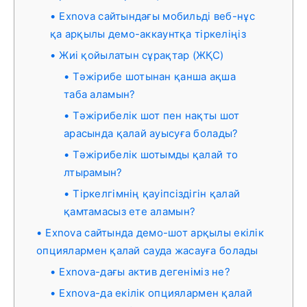
Exnova сайтындағы мобильді веб-нұс
қа арқылы демо-аккаунтқа тіркеліңіз
Жиі қойылатын сұрақтар (ЖҚС)
Тәжірибе шотынан қанша ақша
таба аламын?
Тәжірибелік шот пен нақты шот
арасында қалай ауысуға болады?
Тәжірибелік шотымды қалай то
лтырамын?
Тіркелгімнің қауіпсіздігін қалай
қамтамасыз ете аламын?
Exnova сайтында демо-шот арқылы екілік
опциялармен қалай сауда жасауға болады
Exnova-дағы актив дегеніміз не?
Exnova-да екілік опциялармен қалай