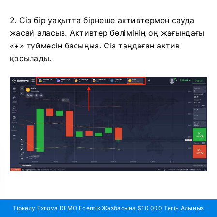
2. Сіз бір уақытта бірнеше активтермен сауда
жасай аласыз. Активтер бөлімінің оң жағындағы
«+» түймесін басыңыз. Сіз таңдаған актив
қосылады.
Exnova-да екілік опциялармен
Тіркелу Exnova DEMO Есептік Жазбасына $10 000 Тегін Алыңыз