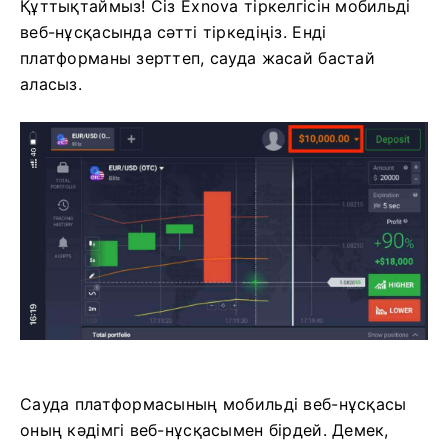
Құттықтаймыз! Сіз Exnova тіркелгісін мобильді
веб-нұсқасында сәтті тіркедіңіз. Енді
платформаны зерттеп, сауда жасай бастай
аласыз.
Сауда платформасының мобильді веб-нұсқасы
оның кәдімгі веб-нұсқасымен бірдей. Демек,