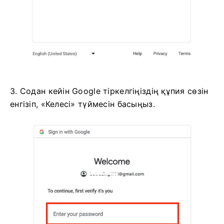
3. Содан кейін Google тіркелгіңіздің құпия сөзін
енгізіп, «Келесі» түймесін басыңыз.