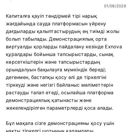
01/08/2026
Капиталға қауіп төндірмей тірі нарық
жағдайында сауда платформасын үйрену
дағдыларды қалыптастырудың ең тиімді жолы
болып табылады. Демонстрациялық орта
виртуалды қорларды пайдалану кезінде Exnova
құралдары бойынша тапсырыстарды, сынақ
көрсеткіштерін және тапсырыстардың
орындалуын бақылауға мүмкіндік береді;
дегенмен, бастапқы қосу әлі де тіркелгіні
тіркеуді және негізгі байланыс мәліметтерін
растауды талап етеді, осылайша платформа
демонстрациялық қатынасты және
жекелендірілген параметрлерді қоса алады.
Бұл мақала сізге демонстрацияны қосу үшін
нақты тіркелгі шотының қадамдары,