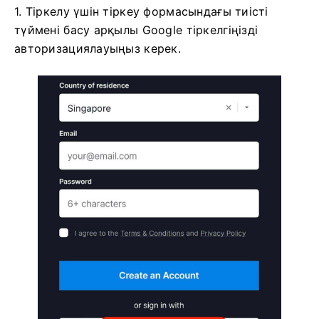
1. Тіркелу үшін тіркеу формасындағы тиісті
түймені басу арқылы Google тіркелгіңізді
авторизациялауыңыз керек.