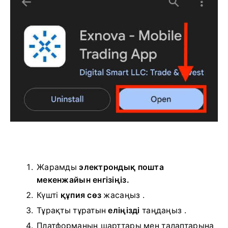
Жарамды
электрондық пошта
мекенжайын енгізіңіз.
Күшті
құпия сөз
жасаңыз .
Тұрақты тұратын
еліңізді
таңдаңыз .
Платформаның шарттары мен талаптарына