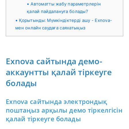
Автоматты жабу параметрлерін
қалай пайдалануға болады?
Қорытынды: Мүмкіндіктерді ашу - Exnova-
мен онлайн саудаға саяхатыңыз
Exnova сайтында демо-
аккаунтты қалай тіркеуге
болады
Exnova сайтында электрондық
поштаңыз арқылы демо тіркелгісін
қалай тіркеуге болады