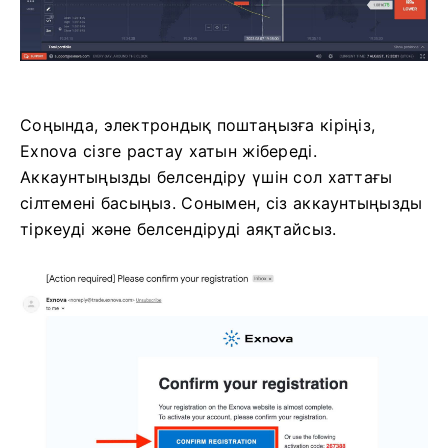
Соңында, электрондық поштаңызға кіріңіз,
Exnova сізге растау хатын жібереді.
Аккаунтыңызды белсендіру үшін сол хаттағы
сілтемені басыңыз. Сонымен, сіз аккаунтыңызды
тіркеуді және белсендіруді аяқтайсыз.