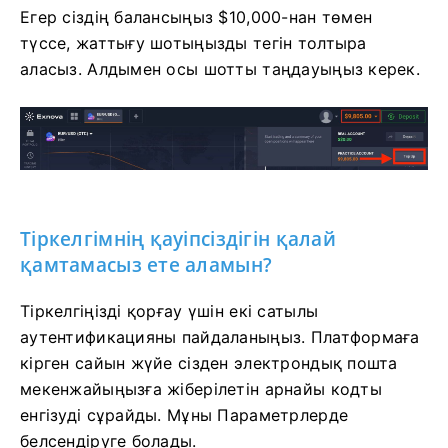
Егер сіздің балансыңыз $10,000-нан төмен
түссе, жаттығу шотыңызды тегін толтыра
аласыз. Алдымен осы шотты таңдауыңыз керек.
Тіркелгімнің қауіпсіздігін қалай
қамтамасыз ете аламын?
Тіркелгіңізді қорғау үшін екі сатылы
аутентификацияны пайдаланыңыз. Платформаға
кірген сайын жүйе сізден электрондық пошта
мекенжайыңызға жіберілетін арнайы кодты
енгізуді сұрайды. Мұны Параметрлерде
белсендіруге болады.