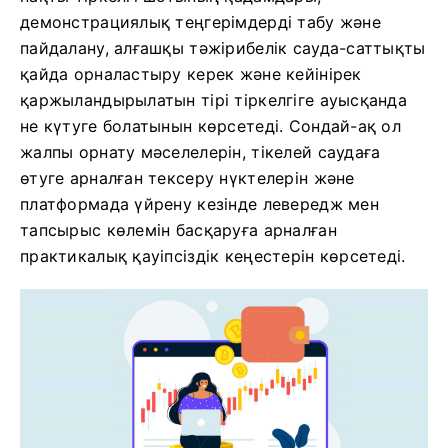
демонстрациялық теңгерімдерді табу және
пайдалану, алғашқы тәжірибелік сауда-саттықты
қайда орналастыру керек және кейінірек
қаржыландырылатын тірі тіркелгіге ауысқанда
не күтуге болатынын көрсетеді. Сондай-ақ ол
жалпы орнату мәселелерін, тікелей саудаға
өтуге арналған тексеру нүктелерін және
платформада үйрену кезінде левередж мен
тапсырыс көлемін басқаруға арналған
практикалық қауіпсіздік кеңестерін көрсетеді.