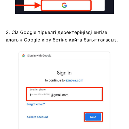
2. Сіз Google тіркелгі деректеріңізді енгізе
алатын Google кіру бетіне қайта бағытталасыз.