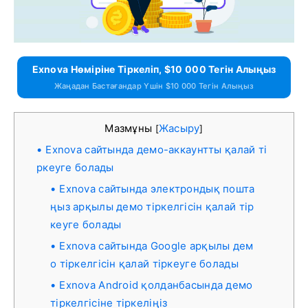
Exnova Нөміріне Тіркеліп, $10 000 Тегін Алыңыз
Жаңадан Бастағандар Үшін $10 000 Тегін Алыңыз
Мазмұны
Жасыру
[
]
Exnova сайтында демо-аккаунтты қалай ті
ркеуге болады
Exnova сайтында электрондық пошта
ңыз арқылы демо тіркелгісін қалай тір
кеуге болады
Exnova сайтында Google арқылы дем
о тіркелгісін қалай тіркеуге болады
Exnova Android қолданбасында демо
тіркелгісіне тіркеліңіз