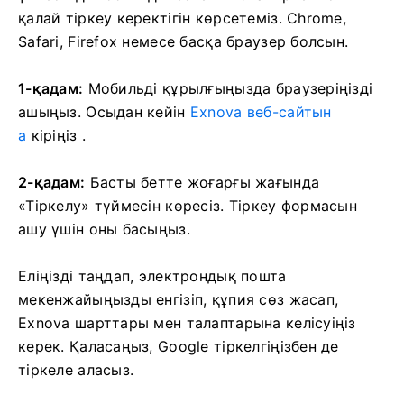
қалай тіркеу керектігін көрсетеміз. Chrome,
Safari, Firefox немесе басқа браузер болсын.
1-қадам:
Мобильді құрылғыңызда браузеріңізді
ашыңыз. Осыдан кейін
Exnova веб-сайтын
а
кіріңіз .
2-қадам:
Басты бетте жоғарғы жағында
«Тіркелу» түймесін көресіз. Тіркеу формасын
ашу үшін оны басыңыз.
Еліңізді таңдап, электрондық пошта
мекенжайыңызды енгізіп, құпия сөз жасап,
Exnova шарттары мен талаптарына келісуіңіз
керек. Қаласаңыз, Google тіркелгіңізбен де
тіркеле аласыз.