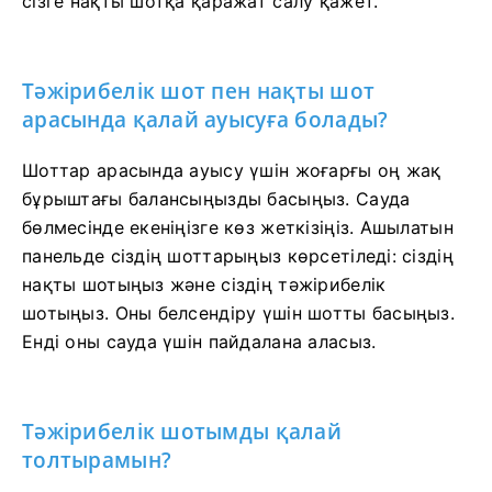
сізге нақты шотқа қаражат салу қажет.
Тәжірибелік шот пен нақты шот
арасында қалай ауысуға болады?
Шоттар арасында ауысу үшін жоғарғы оң жақ
бұрыштағы балансыңызды басыңыз. Сауда
бөлмесінде екеніңізге көз жеткізіңіз. Ашылатын
панельде сіздің шоттарыңыз көрсетіледі: сіздің
нақты шотыңыз және сіздің тәжірибелік
шотыңыз. Оны белсендіру үшін шотты басыңыз.
Енді оны сауда үшін пайдалана аласыз.
Тәжірибелік шотымды қалай
толтырамын?