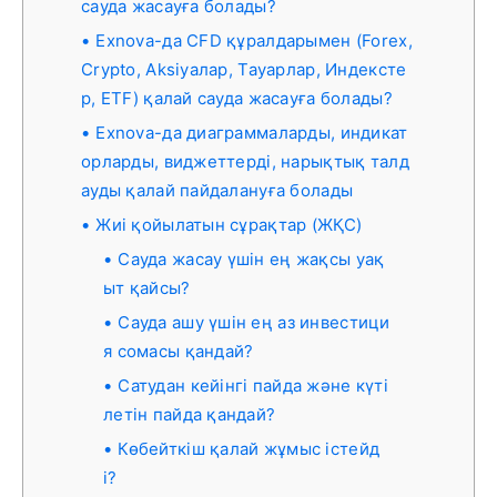
сауда жасауға болады?
Exnova-да CFD құралдарымен (Forex,
Crypto, Aksiyaлар, Тауарлар, Индексте
р, ETF) қалай сауда жасауға болады?
Exnova-да диаграммаларды, индикат
орларды, виджеттерді, нарықтық талд
ауды қалай пайдалануға болады
Жиі қойылатын сұрақтар (ЖҚС)
Сауда жасау үшін ең жақсы уақ
ыт қайсы?
Сауда ашу үшін ең аз инвестици
я сомасы қандай?
Сатудан кейінгі пайда және күті
летін пайда қандай?
Көбейткіш қалай жұмыс істейд
і?