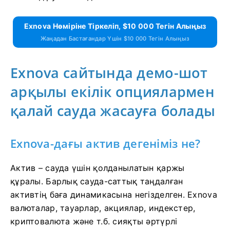
Exnova Нөміріне Тіркеліп, $10 000 Тегін Алыңыз
Жаңадан Бастағандар Үшін $10 000 Тегін Алыңыз
Exnova сайтында демо-шот
арқылы екілік опциялармен
қалай сауда жасауға болады
Exnova-дағы актив дегеніміз не?
Актив – сауда үшін қолданылатын қаржы
құралы. Барлық сауда-саттық таңдалған
активтің баға динамикасына негізделген. Exnova
валюталар, тауарлар, акциялар, индекстер,
криптовалюта және т.б. сияқты әртүрлі