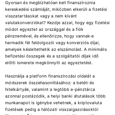
Gyorsan és megbízhatóan kell finanszíroznia
kereskedési számláját, miközben elkerüli a fizetési
visszatartásokat vagy a nem kívánt
valutakonverziókat? Kezdje azzal, hogy egy fizetési
módot egyeztet az országgal és a fiók
pénznemével, és ellenőrizze, hogy vannak-e
harmadik fél feldolgozói vagy konverziós díjai,
amelyek késleltethetik az elszámolást. A minimális
befizetési összegek és a szolgáltatói díjak idő
előtti ismerete megkönnyíti az egyeztetést.
Használja a platform finanszírozási oldalát a
módszerek összehasonlításához: a betéti és
hitelkártyák, valamint a legtöbb e-pénztárca
azonnal postázódik, a helyi banki átutalások több
munkanapot is igénybe vehetnek, a kriptovaluta
fizetések pedig a hálózati visszaigazolásoktól