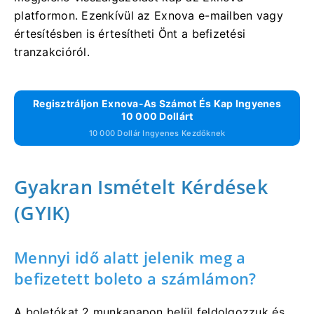
platformon. Ezenkívül az Exnova e-mailben vagy
értesítésben is értesítheti Önt a befizetési
tranzakcióról.
Regisztráljon Exnova-As Számot És Kap Ingyenes
10 000 Dollárt
10 000 Dollár Ingyenes Kezdőknek
Gyakran Ismételt Kérdések
(GYIK)
Mennyi idő alatt jelenik meg a
befizetett boleto a számlámon?
A boletókat 2 munkanapon belül feldolgozzuk és