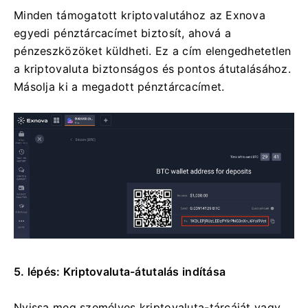
Minden támogatott kriptovalutához az Exnova
egyedi pénztárcacímet biztosít, ahová a
pénzeszközöket küldheti. Ez a cím elengedhetetlen
a kriptovaluta biztonságos és pontos átutalásához.
Másolja ki a megadott pénztárcacímet.
5. lépés: Kriptovaluta-átutalás indítása
Nyissa meg személyes kriptovaluta-tárcáját vagy