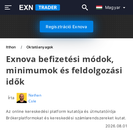
Magyar
Regisztráció Exnova
Itthon
Oktatóanyagok
Exnova befizetési módok,
minimumok és feldolgozási
idők
Nathan
Írta
Cole
Az online kereskedési platform kutatója és útmutatóírója
Brókerplatformokat és kereskedési számlarendszereket kutat.
2026.08.01