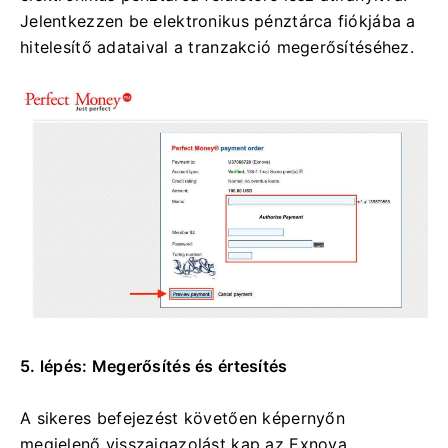
Jelentkezzen be elektronikus pénztárca fiókjába a
hitelesítő adataival a tranzakció megerősítéséhez.
5. lépés: Megerősítés és értesítés
A sikeres befejezést követően képernyőn
megjelenő visszaigazolást kap az Exnova