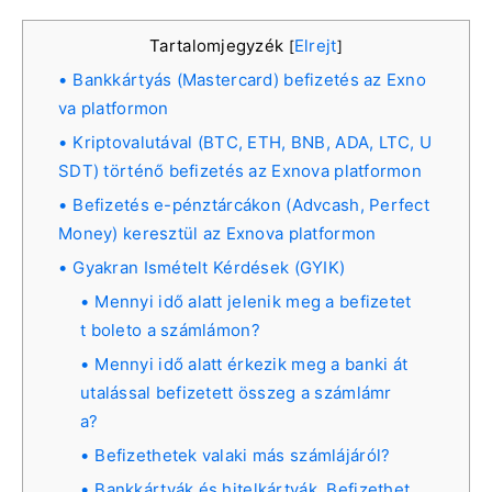
Tartalomjegyzék
Elrejt
[
]
Bankkártyás (Mastercard) befizetés az Exno
va platformon
Kriptovalutával (BTC, ETH, BNB, ADA, LTC, U
SDT) történő befizetés az Exnova platformon
Befizetés e-pénztárcákon (Advcash, Perfect
Money) keresztül az Exnova platformon
Gyakran Ismételt Kérdések (GYIK)
Mennyi idő alatt jelenik meg a befizetet
t boleto a számlámon?
Mennyi idő alatt érkezik meg a banki át
utalással befizetett összeg a számlámr
a?
Befizethetek valaki más számlájáról?
Bankkártyák és hitelkártyák. Befizethet