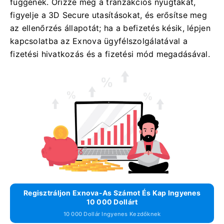
függenek. Őrizze meg a tranzakciós nyugtákat,
figyelje a 3D Secure utasításokat, és erősítse meg
az ellenőrzés állapotát; ha a befizetés késik, lépjen
kapcsolatba az Exnova ügyfélszolgálatával a
fizetési hivatkozás és a fizetési mód megadásával.
Regisztráljon Exnova-As Számot És Kap Ingyenes
10 000 Dollárt
10 000 Dollár Ingyenes Kezdőknek