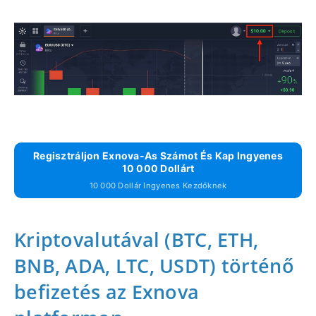
Regisztráljon Exnova-As Számot És Kap Ingyenes
10 000 Dollárt
10 000 Dollár Ingyenes Kezdőknek
Kriptovalutával (BTC, ETH,
BNB, ADA, LTC, USDT) történő
befizetés az Exnova