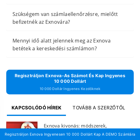
Szükségem van számlaellenőrzésre, mielőtt
befizetnék az Exnovára?
Mennyi idő alatt jelennek meg az Exnova
betétek a kereskedési számlámon?
Regisztráljon Exnova-As Számot És Kap Ingyenes
10 000 Dollárt
10 000 Dollár Ingyenes Kezdőknek
KAPCSOLÓDÓ HÍREK
TOVÁBB A SZERZŐTŐL
Exnova kivonás: módszerek,
feldolgozási idők és
Regisztráljon Exnova Ingyenesen 10 000 Dollárt Kap A DEMO Számlára