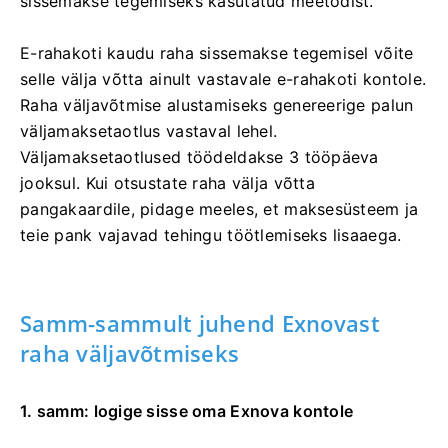
sissemakse tegemiseks kasutatud meetodist.
E-rahakoti kaudu raha sissemakse tegemisel võite
selle välja võtta ainult vastavale e-rahakoti kontole.
Raha väljavõtmise alustamiseks genereerige palun
väljamaksetaotlus vastaval lehel.
Väljamaksetaotlused töödeldakse 3 tööpäeva
jooksul. Kui otsustate raha välja võtta
pangakaardile, pidage meeles, et maksesüsteem ja
teie pank vajavad tehingu töötlemiseks lisaaega.
Samm-sammult juhend Exnovast
raha väljavõtmiseks
1. samm: logige sisse oma Exnova kontole