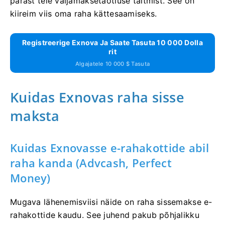
pärast teie väljamaksetaotluse täitmist. See on
kiireim viis oma raha kättesaamiseks.
Registreerige Exnova Ja Saate Tasuta 10 000 Dolla
Rit
Algajatele 10 000 $ Tasuta
Kuidas Exnovas raha sisse
maksta
Kuidas Exnovasse e-rahakottide abil
raha kanda (Advcash, Perfect
Money)
Mugava lähenemisviisi näide on raha sissemakse e-
rahakottide kaudu. See juhend pakub põhjalikku