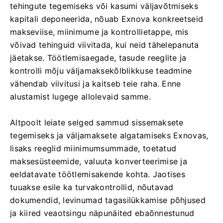
tehingute tegemiseks või kasumi väljavõtmiseks
kapitali deponeerida, nõuab Exnova konkreetseid
makseviise, miinimume ja kontrollietappe, mis
võivad tehinguid viivitada, kui neid tähelepanuta
jäetakse. Töötlemisaegade, tasude reeglite ja
kontrolli mõju väljamaksekõlblikkuse teadmine
vähendab viivitusi ja kaitseb teie raha. Enne
alustamist lugege allolevaid samme.
Altpoolt leiate selged sammud sissemaksete
tegemiseks ja väljamaksete algatamiseks Exnovas,
lisaks reeglid miinimumsummade, toetatud
maksesüsteemide, valuuta konverteerimise ja
eeldatavate töötlemisakende kohta. Jaotises
tuuakse esile ka turvakontrollid, nõutavad
dokumendid, levinumad tagasilükkamise põhjused
ja kiired veaotsingu näpunäited ebaõnnestunud