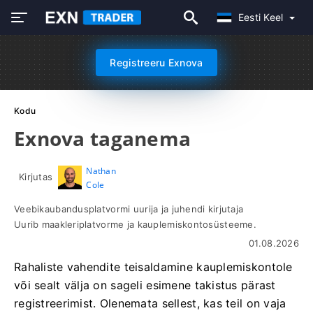
Eesti Keel
Registreeru Exnova
Kodu
Exnova taganema
Nathan
Kirjutas
Cole
Veebikaubandusplatvormi uurija ja juhendi kirjutaja
Uurib maakleriplatvorme ja kauplemiskontosüsteeme.
01.08.2026
Rahaliste vahendite teisaldamine kauplemiskontole
või sealt välja on sageli esimene takistus pärast
registreerimist. Olenemata sellest, kas teil on vaja