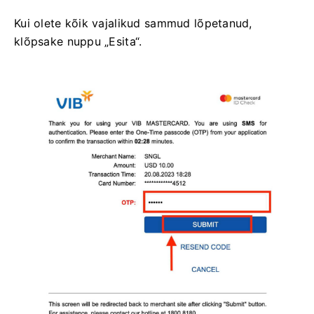
Kui olete kõik vajalikud sammud lõpetanud,
klõpsake nuppu „Esita“.