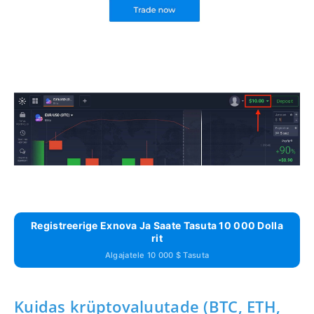
Registreerige Exnova Ja Saate Tasuta 10 000 Dolla
Rit
Algajatele 10 000 $ Tasuta
Kuidas krüptovaluutade (BTC, ETH,