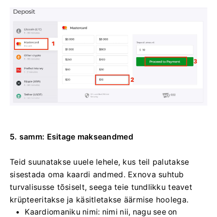
5. samm: Esitage makseandmed
Teid suunatakse uuele lehele, kus teil palutakse
sisestada oma kaardi andmed. Exnova suhtub
turvalisusse tõsiselt, seega teie tundlikku teavet
krüpteeritakse ja käsitletakse äärmise hoolega.
Kaardiomaniku nimi: nimi nii, nagu see on