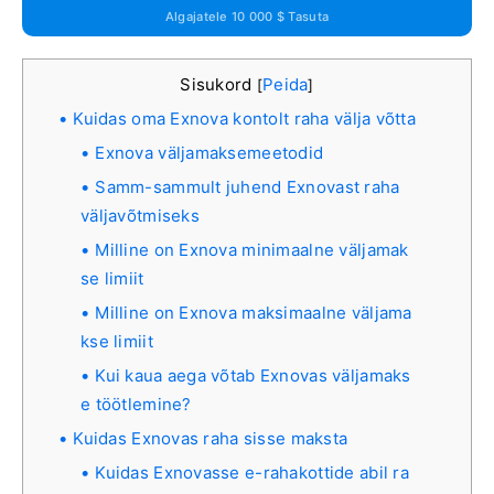
Algajatele 10 000 $ Tasuta
Sisukord
Peida
[
]
Kuidas oma Exnova kontolt raha välja võtta
Exnova väljamaksemeetodid
Samm-sammult juhend Exnovast raha
väljavõtmiseks
Milline on Exnova minimaalne väljamak
se limiit
Milline on Exnova maksimaalne väljama
kse limiit
Kui kaua aega võtab Exnovas väljamaks
e töötlemine?
Kuidas Exnovas raha sisse maksta
Kuidas Exnovasse e-rahakottide abil ra