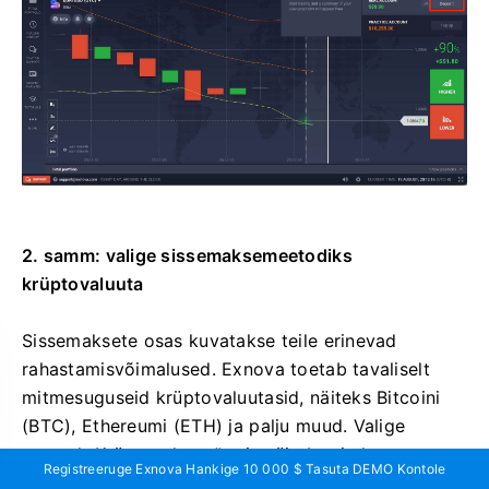
2. samm: valige sissemaksemeetodiks
krüptovaluuta
Sissemaksete osas kuvatakse teile erinevad
rahastamisvõimalused. Exnova toetab tavaliselt
mitmesuguseid krüptovaluutasid, näiteks Bitcoini
(BTC), Ethereumi (ETH) ja palju muud. Valige
suvand „Krüptovaluuta“, mis näitab teie kavatsust
Registreeruge Exnova Hankige 10 000 $ Tasuta DEMO Kontole
oma kontot digitaalsete varade abil rahastada.