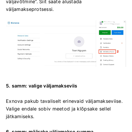
väljavõtmine”. Siit saate alustada
väljamakseprotsessi.
5. samm: valige väljamakseviis
Exnova pakub tavaliselt erinevaid väljamakseviise.
Valige endale sobiv meetod ja klõpsake sellel
jätkamiseks.
6. samm: määrake väljamakse summa