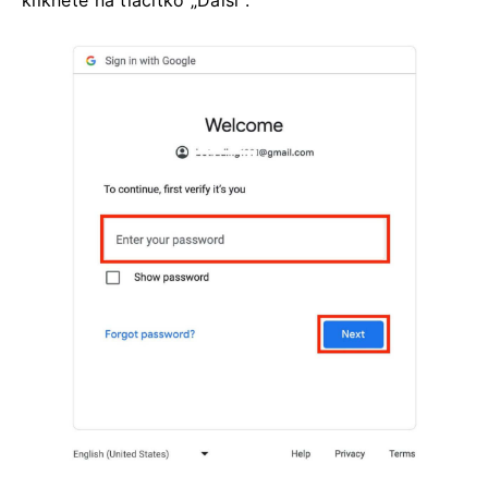
klikněte na tlačítko „Další“.