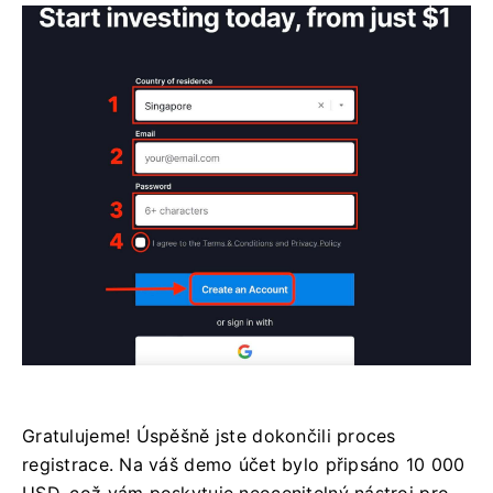
Gratulujeme! Úspěšně jste dokončili proces
registrace. Na váš demo účet bylo připsáno 10 000
USD, což vám poskytuje neocenitelný nástroj pro