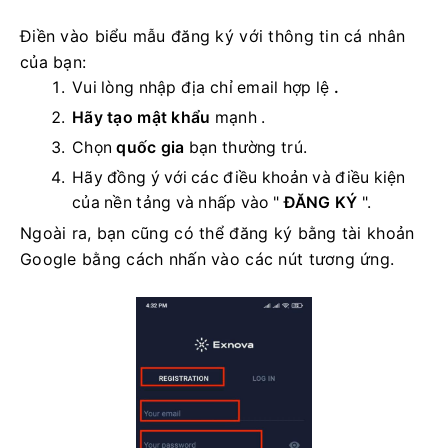
Điền vào biểu mẫu đăng ký với thông tin cá nhân
của bạn:
Vui lòng nhập địa chỉ email hợp lệ
.
Hãy tạo mật khẩu
mạnh
.
Chọn
quốc gia
bạn thường trú.
Hãy đồng ý với các điều khoản và điều kiện
của nền tảng và nhấp vào "
ĐĂNG KÝ
".
Ngoài ra, bạn cũng có thể đăng ký bằng tài khoản
Google bằng cách nhấn vào các nút tương ứng.