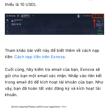
thiểu là 10 USD).
Tham khảo bài viết này để biết thêm về cách nạp
tiền:
Cách nạp tiền trên Exnova.
Cuối cùng, hãy kiểm tra email của bạn, Exnova sẽ
gửi cho bạn một email xác nhận. Nhấp vào liên kết
trong email đó để kích hoạt tài khoản của bạn. Như
vậy, bạn đã hoàn tất việc đăng ký và kích hoạt tài
khoản.