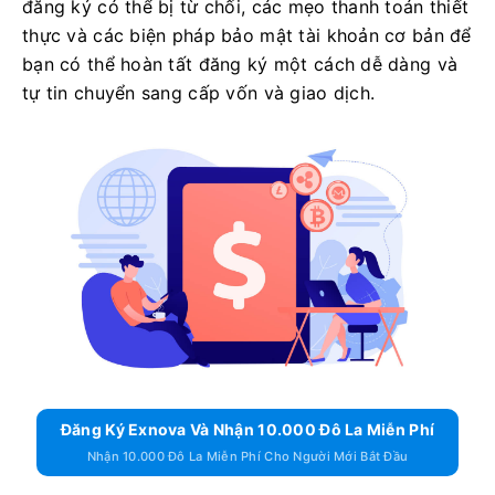
đăng ký có thể bị từ chối, các mẹo thanh toán thiết
thực và các biện pháp bảo mật tài khoản cơ bản để
bạn có thể hoàn tất đăng ký một cách dễ dàng và
tự tin chuyển sang cấp vốn và giao dịch.
Đăng Ký Exnova Và Nhận 10.000 Đô La Miễn Phí
Nhận 10.000 Đô La Miễn Phí Cho Người Mới Bắt Đầu