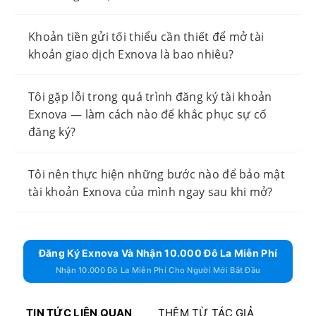
Khoản tiền gửi tối thiểu cần thiết để mở tài
khoản giao dịch Exnova là bao nhiêu?
Tôi gặp lỗi trong quá trình đăng ký tài khoản
Exnova — làm cách nào để khắc phục sự cố
đăng ký?
Tôi nên thực hiện những bước nào để bảo mật
tài khoản Exnova của mình ngay sau khi mở?
Đăng Ký Exnova Và Nhận 10.000 Đô La Miễn Phí
Nhận 10.000 Đô La Miễn Phí Cho Người Mới Bắt Đầu
TIN TỨC LIÊN QUAN
THÊM TỪ TÁC GIẢ