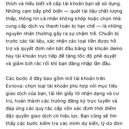
thích và hiểu biết về cấp tài khoản bạn sẽ sử dụng.
Những cạm bẫy phổ biến — quét tài liệu chất lượng
thấp, thông tin cá nhân không khớp hoặc chọn nhà
cung cấp dịch vụ thanh toán bị hạn chế — là những
nguyên nhân thường gây ra sự chậm trễ. Chuẩn bị
trước các tài liệu, xác nhận các loại tiền được hỗ
trợ và quyết định nên bắt đầu bằng tài khoản demo
hay tài khoản trực tiếp để tăng tốc độ phê duyệt
và giảm bớt rắc rối khi bạn đăng nhập lần đầu.
Các bước ở đây bao gồm mở tài khoản trên
Exnova: chọn loại tài khoản phù hợp với mục tiêu
giao dịch của bạn, tải lên giấy tờ nhận dạng và cư
trú, hoàn thành các trường đăng ký trực tuyến và
đáp ứng các quy tắc cấp vốn xác định thời điểm
đặc quyền giao dịch có hiệu lực. Bạn cũng sẽ tìm
thấy các bước kiểm tra xác minh dự kiến, lý do đơn