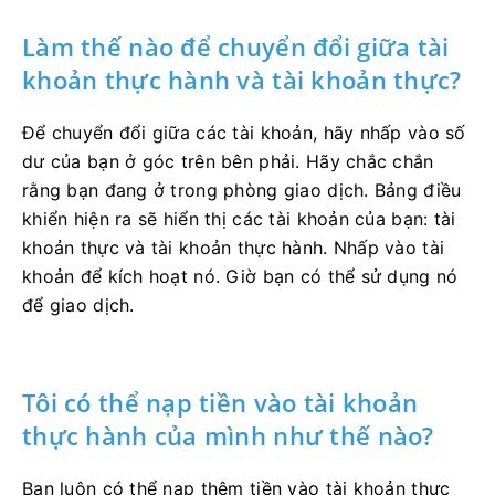
Làm thế nào để chuyển đổi giữa tài
khoản thực hành và tài khoản thực?
Để chuyển đổi giữa các tài khoản, hãy nhấp vào số
dư của bạn ở góc trên bên phải. Hãy chắc chắn
rằng bạn đang ở trong phòng giao dịch. Bảng điều
khiển hiện ra sẽ hiển thị các tài khoản của bạn: tài
khoản thực và tài khoản thực hành. Nhấp vào tài
khoản để kích hoạt nó. Giờ bạn có thể sử dụng nó
để giao dịch.
Tôi có thể nạp tiền vào tài khoản
thực hành của mình như thế nào?
Bạn luôn có thể nạp thêm tiền vào tài khoản thực