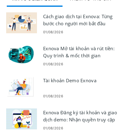
Cách giao dịch tại Exnova: Từng
bước cho người mới bắt đầu
01/08/2026
Exnova Mở tài khoản và rút tiền:
Quy trình & mốc thời gian
01/08/2026
Tài khoản Demo Exnova
01/08/2026
Exnova Đăng ký tài khoản và giao
dịch demo: Nhận quyền truy cập
demo
01/08/2026