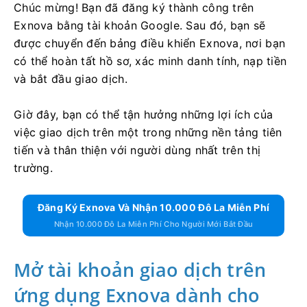
Chúc mừng! Bạn đã đăng ký thành công trên
Exnova bằng tài khoản Google. Sau đó, bạn sẽ
được chuyển đến bảng điều khiển Exnova, nơi bạn
có thể hoàn tất hồ sơ, xác minh danh tính, nạp tiền
và bắt đầu giao dịch.
Giờ đây, bạn có thể tận hưởng những lợi ích của
việc giao dịch trên một trong những nền tảng tiên
tiến và thân thiện với người dùng nhất trên thị
trường.
Đăng Ký Exnova Và Nhận 10.000 Đô La Miễn Phí
Nhận 10.000 Đô La Miễn Phí Cho Người Mới Bắt Đầu
Mở tài khoản giao dịch trên
ứng dụng Exnova dành cho