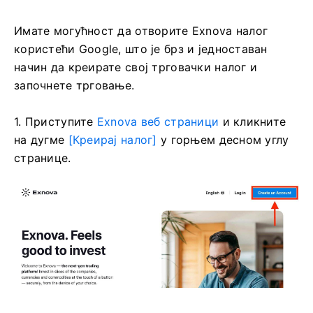
Имате могућност да отворите Exnova налог
користећи Google, што је брз и једноставан
начин да креирате свој трговачки налог и
започнете трговање.
1. Приступите
Exnova веб страници
и кликните
на дугме
[Креирај налог]
у горњем десном углу
странице.