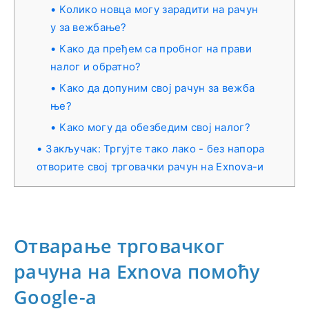
Колико новца могу зарадити на рачун
у за вежбање?
Како да пређем са пробног на прави
налог и обратно?
Како да допуним свој рачун за вежба
ње?
Како могу да обезбедим свој налог?
Закључак: Тргујте тако лако - без напора
отворите свој трговачки рачун на Exnova-и
Отварање трговачког
рачуна на Exnova помоћу
Google-а