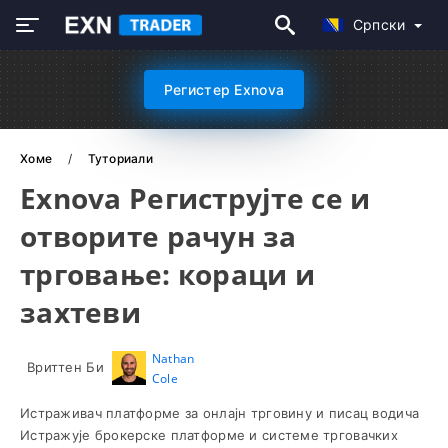
Српски
Регистер Exnova
Хоме
Туториали
Exnova Региструјте се и
отворите рачун за
трговање: кораци и
захтеви
Nathan
Вриттен Би
Cole
Истраживач платформе за онлајн трговину и писац водича
Истражује брокерске платформе и системе трговачких