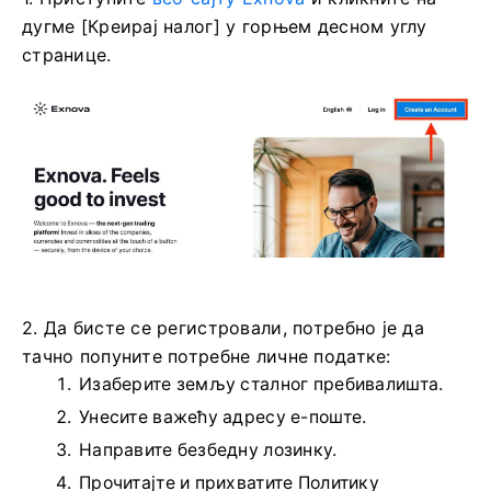
дугме [Креирај налог] у горњем десном углу
странице.
2. Да бисте се регистровали, потребно је да
тачно попуните потребне личне податке:
Изаберите земљу сталног пребивалишта.
Унесите важећу адресу е-поште.
Направите безбедну лозинку.
Прочитајте и прихватите Политику