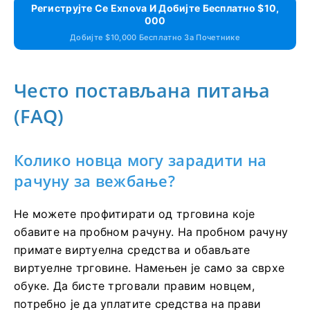
Региструјте Се Exnova И Добијте Бесплатно $10,
000
Добијте $10,000 Бесплатно За Почетнике
Често постављана питања
(FAQ)
Колико новца могу зарадити на
рачуну за вежбање?
Не можете профитирати од трговина које
обавите на пробном рачуну. На пробном рачуну
примате виртуелна средства и обављате
виртуелне трговине. Намењен је само за сврхе
обуке. Да бисте трговали правим новцем,
потребно је да уплатите средства на прави