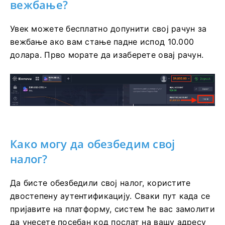
вежбање?
Увек можете бесплатно допунити свој рачун за
вежбање ако вам стање падне испод 10.000
долара. Прво морате да изаберете овај рачун.
Како могу да обезбедим свој
налог?
Да бисте обезбедили свој налог, користите
двостепену аутентификацију. Сваки пут када се
пријавите на платформу, систем ће вас замолити
да унесете посебан код послат на вашу адресу