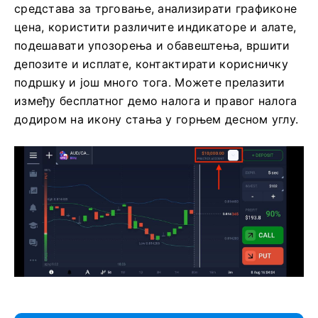
средстава за трговање, анализирати графиконе
цена, користити различите индикаторе и алате,
подешавати упозорења и обавештења, вршити
депозите и исплате, контактирати корисничку
подршку и још много тога. Можете прелазити
између бесплатног демо налога и правог налога
додиром на икону стања у горњем десном углу.