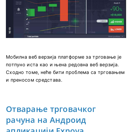
Мобилна веб верзија платформе за трговање је
потпуно иста као и њена редовна веб верзија.
Сходно томе, неће бити проблема са трговањем
и преносом средстава.
Отварање трговачког
рачуна на Андроид
апликацији Exnova