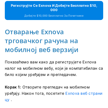
Региструјте Се Exnova И Добијте Бесплатно $10,
000
Добијте $10,000 Бесплатно За Почетнике
Отварање Exnova
трговачког рачуна на
мобилној веб верзији
Показаћемо вам како да региструјете Exnova
налог на мобилном вебу, који је компатибилан са
било којим уређајем и прегледачем.
Корак 1:
Отворите прегледач на мобилном
уређају. Након тога, посетите
Exnova веб страни
цу
.