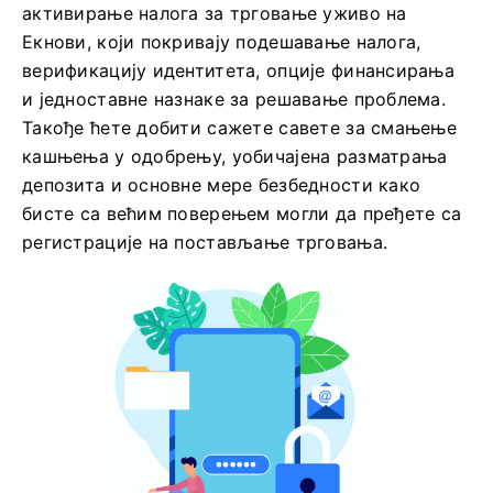
активирање налога за трговање уживо на
Екнови, који покривају подешавање налога,
верификацију идентитета, опције финансирања
и једноставне назнаке за решавање проблема.
Такође ћете добити сажете савете за смањење
кашњења у одобрењу, уобичајена разматрања
депозита и основне мере безбедности како
бисте са већим поверењем могли да пређете са
регистрације на постављање трговања.