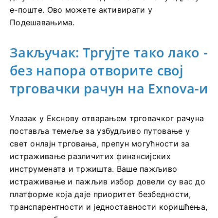
е-поште. Ово можете активирати у
Подешавањима.
Закључак: Тргујте тако лако -
без напора отворите свој
трговачки рачун на Exnova-и
Улазак у Екснову отварањем трговачког рачуна
поставља темеље за узбудљиво путовање у
свет онлајн трговања, препун могућности за
истраживање различитих финансијских
инструмената и тржишта. Ваше пажљиво
истраживање и пажљив избор довели су вас до
платформе која даје приоритет безбедности,
транспарентности и једноставности коришћења,