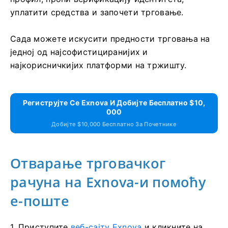
уплатити средства и започети трговање.
Сада можете искусити предности трговања на
једној од најсофистициранијих и
најкорисничкијих платформи на тржишту.
Региструјте Се Exnova И Добијте Бесплатно $10,
000
Добијте $10,000 Бесплатно За Почетнике
Отварање трговачког
рачуна на Exnova-и помоћу
е-поште
1. Приступите
веб-сајту Exnova
и кликните на