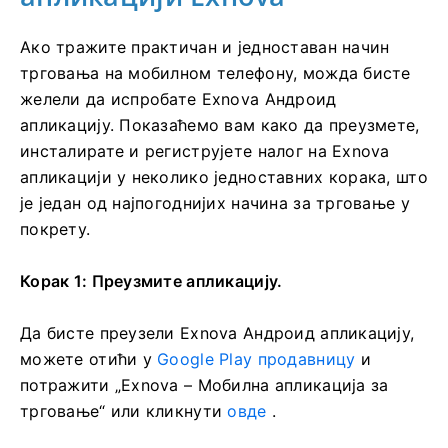
Ако тражите практичан и једноставан начин
трговања на мобилном телефону, можда бисте
желели да испробате Exnova Андроид
апликацију. Показаћемо вам како да преузмете,
инсталирате и региструјете налог на Exnova
апликацији у неколико једноставних корака, што
је један од најпогоднијих начина за трговање у
покрету.
Корак 1: Преузмите апликацију.
Да бисте преузели Exnova Андроид апликацију,
можете отићи у
Google Play продавницу
и
потражити „Exnova – Мобилна апликација за
трговање“ или кликнути
овде
.