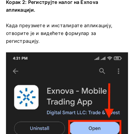
Корак 2: Региструјте налог на Exnova
апликацији.
Када преузмете и инсталирате апликацију,
отворите је и видећете формулар за
регистрацију.