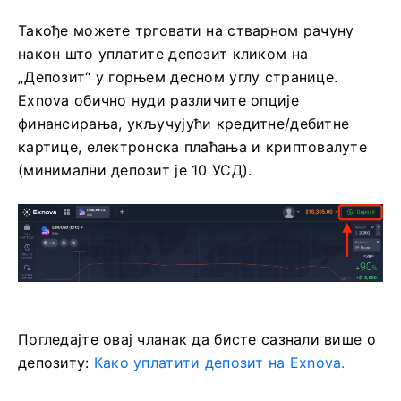
Такође можете трговати на стварном рачуну
након што уплатите депозит кликом на
„Депозит“ у горњем десном углу странице.
Exnova обично нуди различите опције
финансирања, укључујући кредитне/дебитне
картице, електронска плаћања и криптовалуте
(минимални депозит је 10 УСД).
Погледајте овај чланак да бисте сазнали више о
депозиту:
Како уплатити депозит на Exnova.