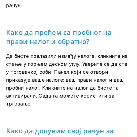
рачун.
Како да пређем са пробног на
прави налог и обратно?
Да бисте прелазили између налога, кликните на
стање у горњем десном углу. Уверите се да сте
у трговачкој соби. Панел који се отвори
приказује ваше налоге: ваш прави налог и ваш
пробни налог. Кликните на налог да бисте га
активирали. Сада га можете користити за
трговање.
Како да допуним свој рачун за