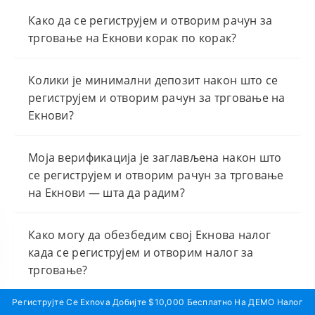
Како да се региструјем и отворим рачун за
трговање на Екнови корак по корак?
Колики је минимални депозит након што се
региструјем и отворим рачун за трговање на
Екнови?
Моја верификација је заглављена након што
се региструјем и отворим рачун за трговање
на Екнови — шта да радим?
Како могу да обезбедим свој Екнова налог
када се региструјем и отворим налог за
трговање?
Региструјте Се Exnova Добијте $10,000 Бесплатно На ДЕМО Налог