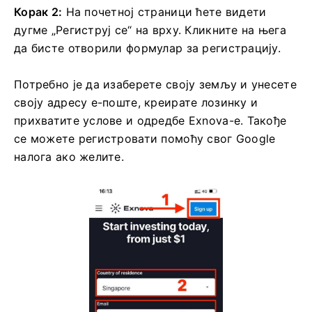
Корак 2:
На почетној страници ћете видети
дугме „Региструј се“ на врху. Кликните на њега
да бисте отворили формулар за регистрацију.
Потребно је да изаберете своју земљу и унесете
своју адресу е-поште, креирате лозинку и
прихватите услове и одредбе Exnova-е. Такође
се можете регистровати помоћу свог Google
налога ако желите.