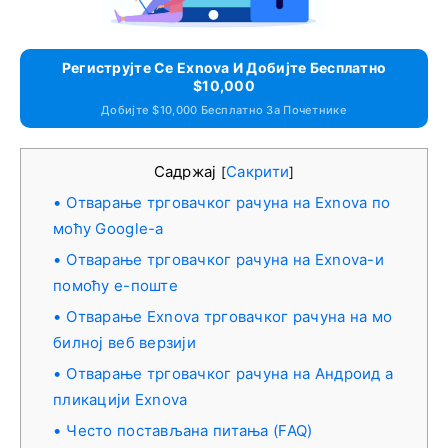
Региструјте Се Exnova И Добијте Бесплатно
$10,000
Добијте $10,000 Бесплатно За Почетнике
Садржај
Сакрити
[
]
Отварање трговачког рачуна на Exnova по
моћу Google-а
Отварање трговачког рачуна на Exnova-и
помоћу е-поште
Отварање Exnova трговачког рачуна на мо
билној веб верзији
Отварање трговачког рачуна на Андроид а
пликацији Exnova
Често постављана питања (FAQ)