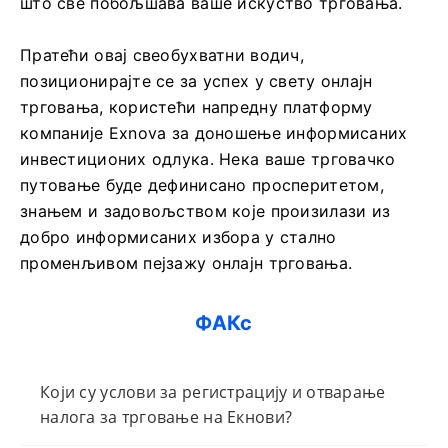
што све побољшава ваше искуство трговања.
Пратећи овај свеобухватни водич,
позиционирајте се за успех у свету онлајн
трговања, користећи напредну платформу
компаније Exnova за доношење информисаних
инвестиционих одлука. Нека ваше трговачко
путовање буде дефинисано просперитетом,
знањем и задовољством које произилази из
добро информисаних избора у стално
променљивом пејзажу онлајн трговања.
ФАКс
Који су услови за регистрацију и отварање
налога за трговање на Екнови?