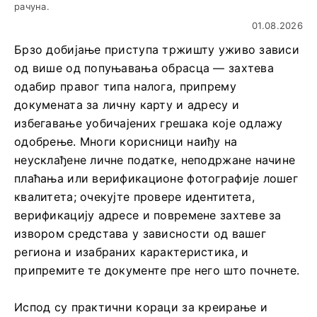
рачуна.
01.08.2026
Брзо добијање приступа тржишту уживо зависи
од више од попуњавања обрасца — захтева
одабир правог типа налога, припрему
докумената за личну карту и адресу и
избегавање уобичајених грешака које одлажу
одобрење. Многи корисници наиђу на
неусклађене личне податке, неподржане начине
плаћања или верификационе фотографије лошег
квалитета; очекујте провере идентитета,
верификацију адресе и повремене захтеве за
извором средстава у зависности од вашег
региона и изабраних карактеристика, и
припремите те документе пре него што почнете.
Испод су практични кораци за креирање и