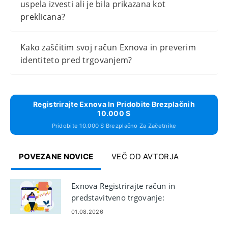
uspela izvesti ali je bila prikazana kot
preklicana?
Kako zaščitim svoj račun Exnova in preverim
identiteto pred trgovanjem?
Registrirajte Exnova In Pridobite Brezplačnih
10.000 $
Pridobite 10.000 $ Brezplačno Za Začetnike
POVEZANE NOVICE
VEČ OD AVTORJA
Exnova Registrirajte račun in
predstavitveno trgovanje:
pridobite predstavitveni dostop
01.08.2026