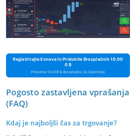
Registrirajte Exnova In Pridobite Brezplačnih 10.00
0 $
Pridobite 10.000 $ Brezplačno Za Začetnike
Pogosto zastavljena vprašanja
(FAQ)
Kdaj je najboljši čas za trgovanje?