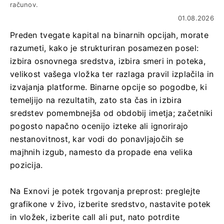
računov.
01.08.2026
Preden tvegate kapital na binarnih opcijah, morate
razumeti, kako je strukturiran posamezen posel:
izbira osnovnega sredstva, izbira smeri in poteka,
velikost vašega vložka ter razlaga pravil izplačila in
izvajanja platforme. Binarne opcije so pogodbe, ki
temeljijo na rezultatih, zato sta čas in izbira
sredstev pomembnejša od obdobij imetja; začetniki
pogosto napačno ocenijo izteke ali ignorirajo
nestanovitnost, kar vodi do ponavljajočih se
majhnih izgub, namesto da propade ena velika
pozicija.
Na Exnovi je potek trgovanja preprost: preglejte
grafikone v živo, izberite sredstvo, nastavite potek
in vložek, izberite call ali put, nato potrdite