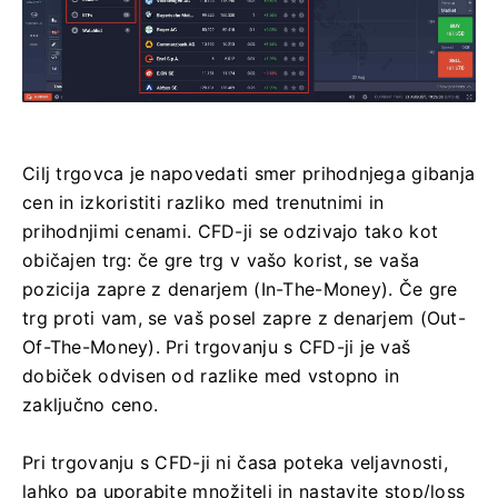
Cilj trgovca je napovedati smer prihodnjega gibanja
cen in izkoristiti razliko med trenutnimi in
prihodnjimi cenami. CFD-ji se odzivajo tako kot
običajen trg: če gre trg v vašo korist, se vaša
pozicija zapre z denarjem (In-The-Money). Če gre
trg proti vam, se vaš posel zapre z denarjem (Out-
Of-The-Money). Pri trgovanju s CFD-ji je vaš
dobiček odvisen od razlike med vstopno in
zaključno ceno.
Pri trgovanju s CFD-ji ni časa poteka veljavnosti,
lahko pa uporabite množitelj in nastavite stop/loss