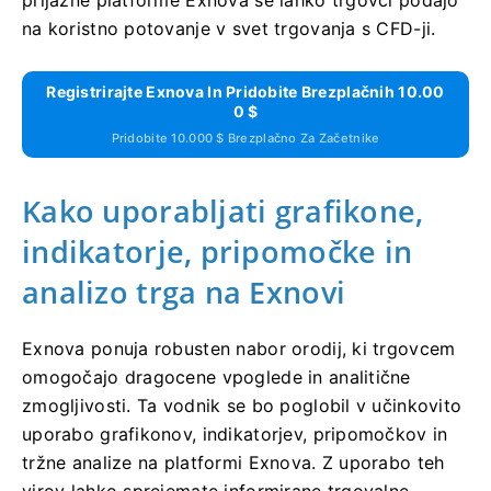
prijazne platforme Exnova se lahko trgovci podajo
na koristno potovanje v svet trgovanja s CFD-ji.
Registrirajte Exnova In Pridobite Brezplačnih 10.00
0 $
Pridobite 10.000 $ Brezplačno Za Začetnike
Kako uporabljati grafikone,
indikatorje, pripomočke in
analizo trga na Exnovi
Exnova ponuja robusten nabor orodij, ki trgovcem
omogočajo dragocene vpoglede in analitične
zmogljivosti. Ta vodnik se bo poglobil v učinkovito
uporabo grafikonov, indikatorjev, pripomočkov in
tržne analize na platformi Exnova. Z uporabo teh