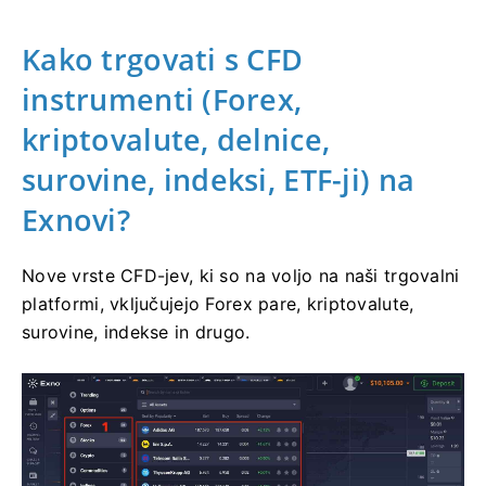
Kako trgovati s CFD
instrumenti (Forex,
kriptovalute, delnice,
surovine, indeksi, ETF-ji) na
Exnovi?
Nove vrste CFD-jev, ki so na voljo na naši trgovalni
platformi, vključujejo Forex pare, kriptovalute,
surovine, indekse in drugo.