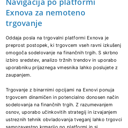
Navigacija po platformi
Exnova za nemoteno
trgovanje
Oddaja posla na trgovalni platformi Exnova je
preprost postopek, ki trgovcem vseh ravni izkušenj
omogoča sodelovanje na finančnih trgih. S skrbno
izbiro sredstev, analizo tržnih trendov in uporabo
uporabniku prijaznega vmesnika lahko poslujete z
zaupanjem.
Trgovanje z binarnimi opcijami na Exnovi ponuja
trgovcem dinamičen in potencialno donosen način
sodelovanja na finančnih trgih. Z razumevanjem
osnov, uporabo učinkovitih strategij in izvajanjem
ustreznih tehnik obvladovanja tveganj lahko trgovci
samozavestno krmarijo po platformi in si