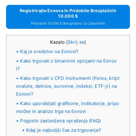
Registrirajte Exnova In Pridobite Brezplačnih
10.000 $
Pridobite 10.000 $ Brezplačno Za Začetnike
Kazalo
Skrij se
[
]
Kaj je sredstvo na Exnovi?
Kako trgovati z binarnimi opcijami na Exnov
i?
Kako trgovati s CFD instrumenti (Forex, kript
ovalute, delnice, surovine, indeksi, ETF-ji) na
Exnovi?
Kako uporabljati grafikone, indikatorje, pripo
močke in analizo trga na Exnovi
Pogosto zastavljena vprašanja (FAQ)
Kdaj je najboljši čas za trgovanje?