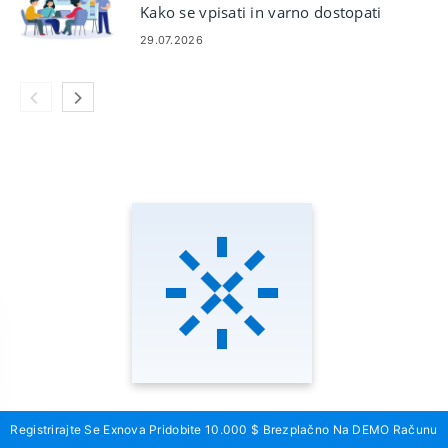
Kako se vpisati in varno dostopati
do svojega računa
29.07.2026
Registrirajte Se Exnova Pridobite 10.000 $ Brezplačno Na DEMO Računu
Obiščite spletno mesto