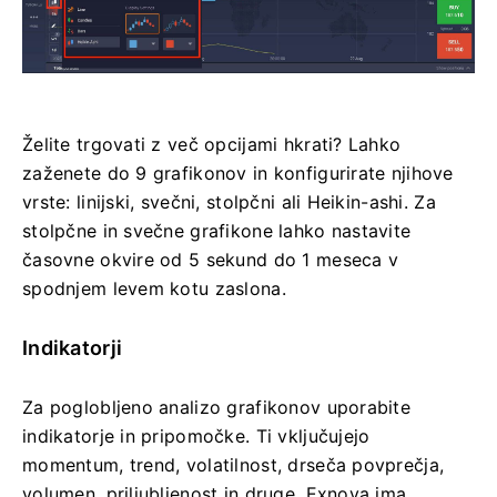
Želite trgovati z več opcijami hkrati? Lahko
zaženete do 9 grafikonov in konfigurirate njihove
vrste: linijski, svečni, stolpčni ali Heikin-ashi. Za
stolpčne in svečne grafikone lahko nastavite
časovne okvire od 5 sekund do 1 meseca v
spodnjem levem kotu zaslona.
Indikatorji
Za poglobljeno analizo grafikonov uporabite
indikatorje in pripomočke. Ti vključujejo
momentum, trend, volatilnost, drseča povprečja,
volumen, priljubljenost in druge. Exnova ima