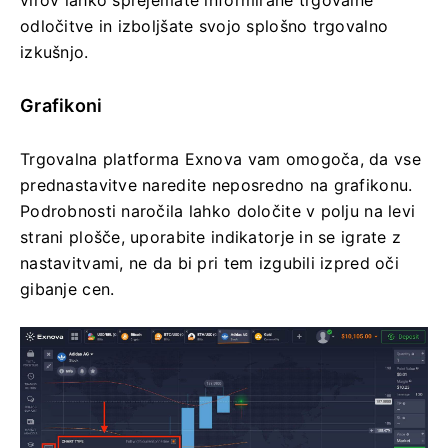
virov lahko sprejemate informirane trgovalne
odločitve in izboljšate svojo splošno trgovalno
izkušnjo.
Grafikoni
Trgovalna platforma Exnova vam omogoča, da vse
prednastavitve naredite neposredno na grafikonu.
Podrobnosti naročila lahko določite v polju na levi
strani plošče, uporabite indikatorje in se igrate z
nastavitvami, ne da bi pri tem izgubili izpred oči
gibanje cen.