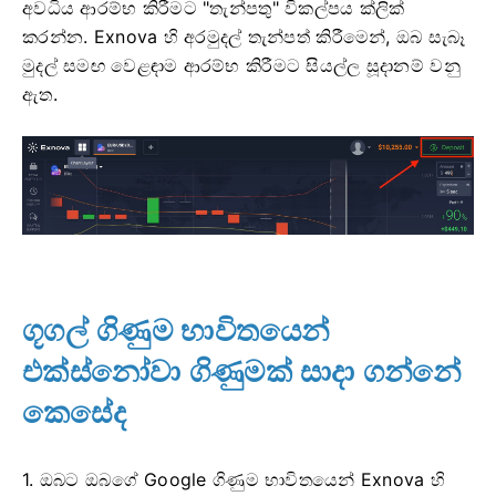
අවධිය ආරම්භ කිරීමට "තැන්පතු" විකල්පය ක්ලික්
කරන්න. Exnova හි අරමුදල් තැන්පත් කිරීමෙන්, ඔබ සැබෑ
මුදල් සමඟ වෙළඳාම ආරම්භ කිරීමට සියල්ල සූදානම් වනු
ඇත.
ගූගල් ගිණුම භාවිතයෙන්
එක්ස්නෝවා ගිණුමක් සාදා ගන්නේ
කෙසේද
1. ඔබට ඔබගේ Google ගිණුම භාවිතයෙන් Exnova හි