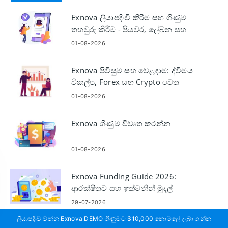
Exnova ලියාපදිංචි කිරීම සහ ගිණුම
තහවුරු කිරීම - පියවර, ලේඛන සහ
වේලාව
01-08-2026
Exnova පිවිසුම සහ වෙළඳාම: ද්විමය
විකල්ප, Forex සහ Crypto වෙත
පිවිසෙන්න
01-08-2026
Exnova ගිණුම විවෘත කරන්න
01-08-2026
Exnova Funding Guide 2026:
ආරක්ෂිතව සහ ඉක්මනින් මුදල්
තැන්පත් කරන්නේ කෙසේද?
29-07-2026
ලියාපදිංචි වන්න Exnova DEMO ගිණුමට $10,000 නොමිලේ ලබා ගන්න