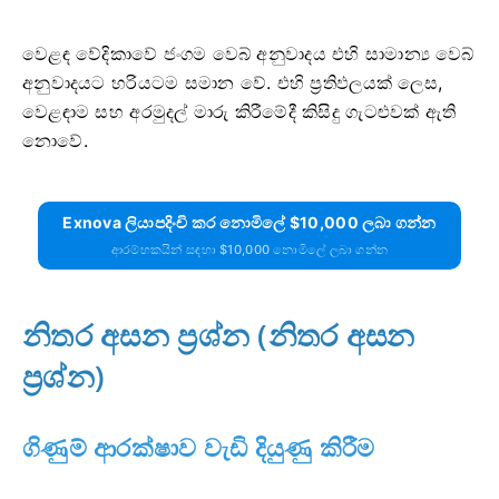
වෙළඳ වේදිකාවේ ජංගම වෙබ් අනුවාදය එහි සාමාන්‍ය වෙබ්
අනුවාදයට හරියටම සමාන වේ. එහි ප්‍රතිඵලයක් ලෙස,
වෙළඳාම සහ අරමුදල් මාරු කිරීමේදී කිසිදු ගැටළුවක් ඇති
නොවේ.
Exnova ලියාපදිංචි කර නොමිලේ $10,000 ලබා ගන්න
ආරම්භකයින් සඳහා $10,000 නොමිලේ ලබා ගන්න
නිතර අසන ප්‍රශ්න (නිතර අසන
ප්‍රශ්න)
ගිණුම් ආරක්ෂාව වැඩි දියුණු කිරීම