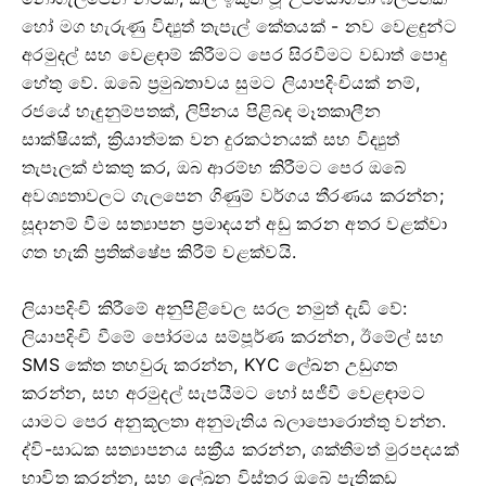
හෝ මග හැරුණු විද්‍යුත් තැපැල් කේතයක් - නව වෙළඳුන්ට
අරමුදල් සහ වෙළඳාම් කිරීමට පෙර සිරවීමට වඩාත් පොදු
හේතු වේ. ඔබේ ප්‍රමුඛතාවය සුමට ලියාපදිංචියක් නම්,
රජයේ හැඳුනුම්පතක්, ලිපිනය පිළිබඳ මෑතකාලීන
සාක්ෂියක්, ක්‍රියාත්මක වන දුරකථනයක් සහ විද්‍යුත්
තැපෑලක් එකතු කර, ඔබ ආරම්භ කිරීමට පෙර ඔබේ
අවශ්‍යතාවලට ගැලපෙන ගිණුම් වර්ගය තීරණය කරන්න;
සූදානම් වීම සත්‍යාපන ප්‍රමාදයන් අඩු කරන අතර වළක්වා
ගත හැකි ප්‍රතික්ෂේප කිරීම් වළක්වයි.
ලියාපදිංචි කිරීමේ අනුපිළිවෙල සරල නමුත් දැඩි වේ:
ලියාපදිංචි වීමේ පෝරමය සම්පූර්ණ කරන්න, ඊමේල් සහ
SMS කේත තහවුරු කරන්න, KYC ලේඛන උඩුගත
කරන්න, සහ අරමුදල් සැපයීමට හෝ සජීවී වෙළඳාමට
යාමට පෙර අනුකූලතා අනුමැතිය බලාපොරොත්තු වන්න.
ද්වි-සාධක සත්‍යාපනය සක්‍රීය කරන්න, ශක්තිමත් මුරපදයක්
භාවිත කරන්න, සහ ලේඛන විස්තර ඔබේ පැතිකඩ