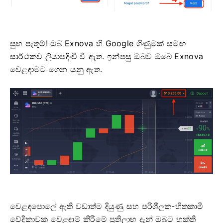
සුභ පැතුම්! ඔබ Exnova හි Google ගිණුමක් සමඟ
සාර්ථකව ලියාපදිංචි වී ඇත. ඉන්පසු ඔබව ඔබේ Exnova
වෙළඳාමට ගෙන යනු ඇත.
වෙළඳපොලේ ඇති වඩාත්ම දියුණු සහ පරිශීලක-හිතකාමී
වේදිකාවක වෙළඳාම් කිරීමේ ප්‍රතිලාභ දැන් ඔබට භුක්ති