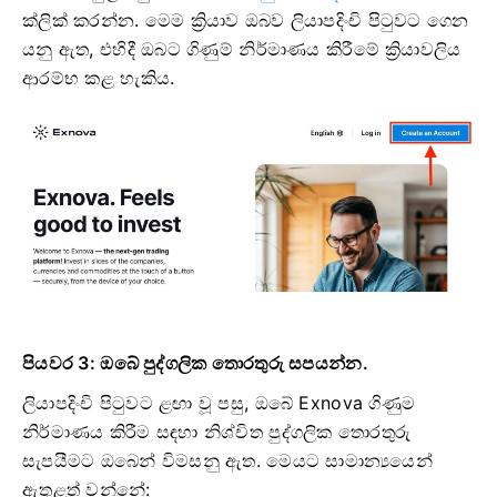
ක්ලික් කරන්න. මෙම ක්‍රියාව ඔබව ලියාපදිංචි පිටුවට ගෙන
යනු ඇත, එහිදී ඔබට ගිණුම් නිර්මාණය කිරීමේ ක්‍රියාවලිය
ආරම්භ කළ හැකිය.
පියවර 3: ඔබේ පුද්ගලික තොරතුරු සපයන්න.
ලියාපදිංචි පිටුවට ළඟා වූ පසු, ඔබේ Exnova ගිණුම
නිර්මාණය කිරීම සඳහා නිශ්චිත පුද්ගලික තොරතුරු
සැපයීමට ඔබෙන් විමසනු ඇත. මෙයට සාමාන්‍යයෙන්
ඇතුළත් වන්නේ: