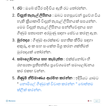
රට
: ඔබේ ස්ථිර පදිංචිය ඇති රට තෝරන්න.
විද්‍යුත් තැපැල් ලිපිනය
: ඔබට පහසුවෙන් ප්‍රවේශ විය
හැකි ක්‍රියාකාරී විද්‍යුත් තැපැල් ලිපිනයක් සපයන්න.
මෙම විද්‍යුත් තැපැල් ලිපිනය සන්නිවේදනය සහ
ගිණුම් සත්‍යාපන අරමුණු සඳහා සේවය කරනු ඇත.
මුරපදය
: ගිණුම් ආරක්ෂාව සහතික කිරීම සඳහා
අකුරු, අංක සහ සංකේත මිශ්‍ර කරන ශක්තිමත්
මුරපදයක් තෝරන්න.
සමාලෝචනය සහ කැමැත්ත
: එක්ස්නෝවා හි
රහස්‍යතා ප්‍රතිපත්තිය ප්‍රවේශමෙන් සමාලෝචනය
කර එකඟ වන්න.
ගිණුම් නිර්මාණය ආරම්භ කරන්න
: ඉදිරියට යාමට
"
නොමිලේ ගිණුමක් විවෘත කරන්න " බොත්තම
ක්ලික් කරන්න.