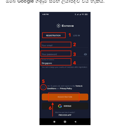
ඔබේ Google ගිණුම සමඟ ලියාපදිංචි විය හැකිය.