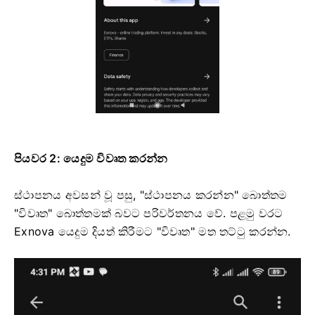
පියවර 2: යෙදුම විවෘත කරන්න
ස්ථාපනය අවසන් වූ පසු, "ස්ථාපනය කරන්න" බොත්තම
"විවෘත" බොත්තමක් බවට පරිවර්තනය වේ. පළමු වරට
Exnova යෙදුම දියත් කිරීමට "විවෘත" මත තට්ටු කරන්න.