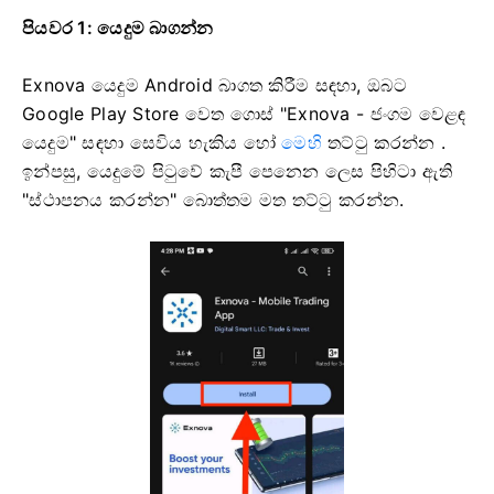
පියවර 1: යෙදුම බාගන්න
Exnova යෙදුම Android බාගත කිරීම සඳහා, ඔබට
Google Play Store වෙත ගොස් "Exnova - ජංගම වෙළඳ
යෙදුම" සඳහා සෙවිය හැකිය හෝ
මෙහි
තට්ටු කරන්න .
ඉන්පසු, යෙදුමේ පිටුවේ කැපී පෙනෙන ලෙස පිහිටා ඇති
"ස්ථාපනය කරන්න" බොත්තම මත තට්ටු කරන්න.