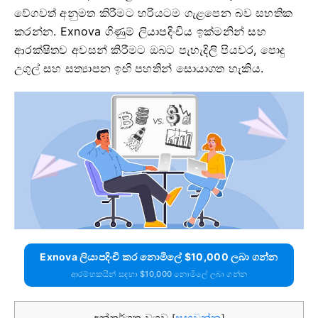
වේගවත් අනුමත කිරීමට හරියටම ගැළපෙන බව සහතික
කරන්න. Exnova ගිණුම් ලියාපදිංචිය ඉක්මනින් සහ
ආරක්ෂිතව අවසන් කිරීමට ඔබට පැහැදිලි පියවර, පොදු
උගුල් සහ සත්‍යාපන ඉඟි පහතින් සොයාගත හැකිය.
Exnova ලියාපදිංචි කර නොමිලේ $10,000 ලබා ගන්න
ආරම්භකයින් සඳහා $10,000 නොමිලේ ලබා ගන්න
අන්තර්ගත වගුව
සඟවන්න