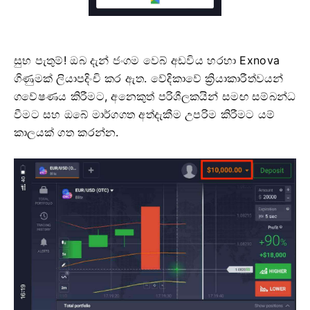
සුභ පැතුම්! ඔබ දැන් ජංගම වෙබ් අඩවිය හරහා Exnova
ගිණුමක් ලියාපදිංචි කර ඇත. වේදිකාවේ ක්‍රියාකාරීත්වයන්
ගවේෂණය කිරීමට, අනෙකුත් පරිශීලකයින් සමඟ සම්බන්ධ
වීමට සහ ඔබේ මාර්ගගත අත්දැකීම උපරිම කිරීමට යම්
කාලයක් ගත කරන්න.