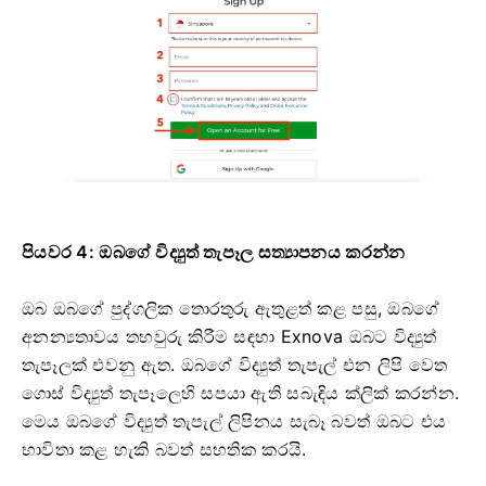
පියවර 4: ඔබගේ විද්‍යුත් තැපෑල සත්‍යාපනය කරන්න
ඔබ ඔබගේ පුද්ගලික තොරතුරු ඇතුළත් කළ පසු, ඔබගේ
අනන්‍යතාවය තහවුරු කිරීම සඳහා Exnova ඔබට විද්‍යුත්
තැපෑලක් එවනු ඇත. ඔබගේ විද්‍යුත් තැපැල් එන ලිපි වෙත
ගොස් විද්‍යුත් තැපෑලෙහි සපයා ඇති සබැඳිය ක්ලික් කරන්න.
මෙය ඔබගේ විද්‍යුත් තැපැල් ලිපිනය සැබෑ බවත් ඔබට එය
භාවිතා කළ හැකි බවත් සහතික කරයි.