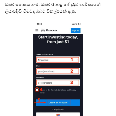
ඔබේ මනාපය නම්, ඔබේ Google ගිණුම භාවිතයෙන්
ලියාපදිංචි වීමටද ඔබට විකල්පයක් ඇත.