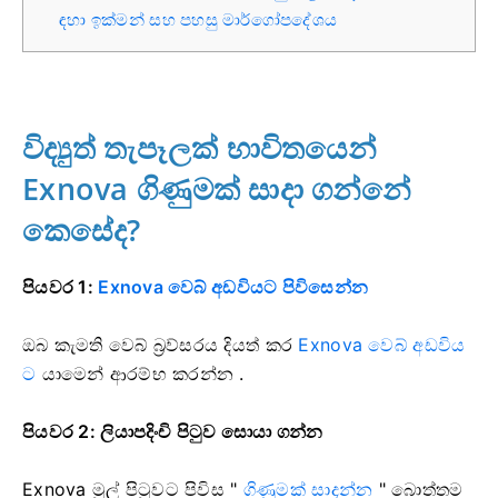
ඳහා ඉක්මන් සහ පහසු මාර්ගෝපදේශය
විද්‍යුත් තැපෑලක් භාවිතයෙන්
Exnova ගිණුමක් සාදා ගන්නේ
කෙසේද?
පියවර 1:
Exnova වෙබ් අඩවියට පිවිසෙන්න
ඔබ කැමති වෙබ් බ්‍රව්සරය දියත් කර
Exnova වෙබ් අඩවිය
ට
යාමෙන් ආරම්භ කරන්න .
පියවර 2: ලියාපදිංචි පිටුව සොයා ගන්න
Exnova මුල් පිටුවට පිවිස "
ගිණුමක් සාදන්න
" බොත්තම