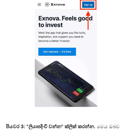
පියවර 3: "ලියාපදිංචි වන්න" ක්ලික් කරන්න.
මෙය ඔබව