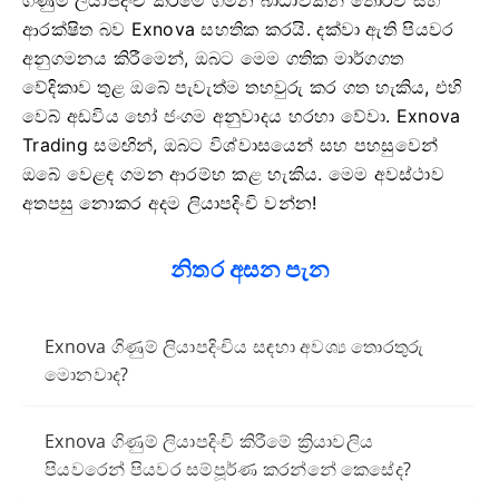
ආරක්ෂිත බව Exnova සහතික කරයි. දක්වා ඇති පියවර
අනුගමනය කිරීමෙන්, ඔබට මෙම ගතික මාර්ගගත
වේදිකාව තුළ ඔබේ පැවැත්ම තහවුරු කර ගත හැකිය, එහි
වෙබ් අඩවිය හෝ ජංගම අනුවාදය හරහා වේවා. Exnova
Trading සමඟින්, ඔබට විශ්වාසයෙන් සහ පහසුවෙන්
ඔබේ වෙළඳ ගමන ආරම්භ කළ හැකිය. මෙම අවස්ථාව
අතපසු නොකර අදම ලියාපදිංචි වන්න!
නිතර අසන පැන
Exnova ගිණුම් ලියාපදිංචිය සඳහා අවශ්‍ය තොරතුරු
මොනවාද?
Exnova ගිණුම් ලියාපදිංචි කිරීමේ ක්‍රියාවලිය
පියවරෙන් පියවර සම්පූර්ණ කරන්නේ කෙසේද?