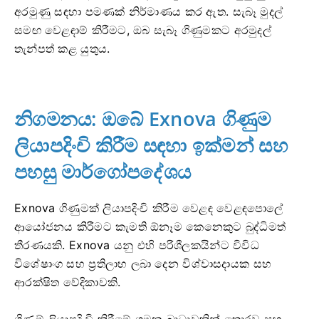
අරමුණු සඳහා පමණක් නිර්මාණය කර ඇත. සැබෑ මුදල්
සමඟ වෙළඳාම් කිරීමට, ඔබ සැබෑ ගිණුමකට අරමුදල්
තැන්පත් කළ යුතුය.
නිගමනය: ඔබේ Exnova ගිණුම
ලියාපදිංචි කිරීම සඳහා ඉක්මන් සහ
පහසු මාර්ගෝපදේශය
Exnova ගිණුමක් ලියාපදිංචි කිරීම වෙළඳ වෙළඳපොලේ
ආයෝජනය කිරීමට කැමති ඕනෑම කෙනෙකුට බුද්ධිමත්
තීරණයකි. Exnova යනු එහි පරිශීලකයින්ට විවිධ
විශේෂාංග සහ ප්‍රතිලාභ ලබා දෙන විශ්වාසදායක සහ
ආරක්ෂිත වේදිකාවකි.
ගිණුම් ලියාපදිංචි කිරීමේ ගමන බාධාවකින් තොරව සහ