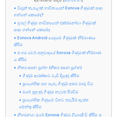
[
]
විද්‍යුත් තැපෑලක් භාවිතයෙන් Exnova ගිණුමක් සාදා
ගන්නේ කෙසේද?
ගූගල් ගිණුම භාවිතයෙන් එක්ස්නෝවා ගිණුමක්
සාදා ගන්නේ කෙසේද
Exnova Android යෙදුමේ ගිණුමක් නිර්මාණය
කිරීම
ජංගම වෙබ් අනුවාදයේ Exnova ගිණුමක් නිර්මාණ
ය කිරීම
නිතර අසන ප්‍රශ්න (නිතර අසන ප්‍රශ්න)
ගිණුම් ආරක්ෂාව වැඩි දියුණු කිරීම
ප්‍රායෝගික සහ සැබෑ ගිණුම් අතර මාරු වීම
ඔබේ පුහුණු ගිණුම නැවත පිරවීම
ප්‍රායෝගික ගිණුමේ විභව ඉපැයීම් ඇස්ත
මේන්තු කිරීම
නිගමනය: ඔබේ Exnova ගිණුම ලියාපදිංචි කිරීම ස