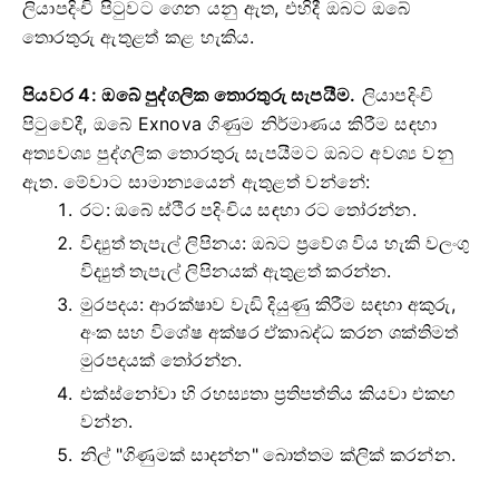
ලියාපදිංචි පිටුවට ගෙන යනු ඇත, එහිදී ඔබට ඔබේ
තොරතුරු ඇතුළත් කළ හැකිය.
පියවර 4: ඔබේ පුද්ගලික තොරතුරු සැපයීම.
ලියාපදිංචි
පිටුවේදී, ඔබේ Exnova ගිණුම නිර්මාණය කිරීම සඳහා
අත්‍යවශ්‍ය පුද්ගලික තොරතුරු සැපයීමට ඔබට අවශ්‍ය වනු
ඇත. මේවාට සාමාන්‍යයෙන් ඇතුළත් වන්නේ:
රට: ඔබේ ස්ථිර පදිංචිය සඳහා රට තෝරන්න.
විද්‍යුත් තැපැල් ලිපිනය: ඔබට ප්‍රවේශ විය හැකි වලංගු
විද්‍යුත් තැපැල් ලිපිනයක් ඇතුළත් කරන්න.
මුරපදය: ආරක්ෂාව වැඩි දියුණු කිරීම සඳහා අකුරු,
අංක සහ විශේෂ අක්ෂර ඒකාබද්ධ කරන ශක්තිමත්
මුරපදයක් තෝරන්න.
එක්ස්නෝවා හි රහස්‍යතා ප්‍රතිපත්තිය කියවා එකඟ
වන්න.
නිල් "ගිණුමක් සාදන්න" බොත්තම ක්ලික් කරන්න.