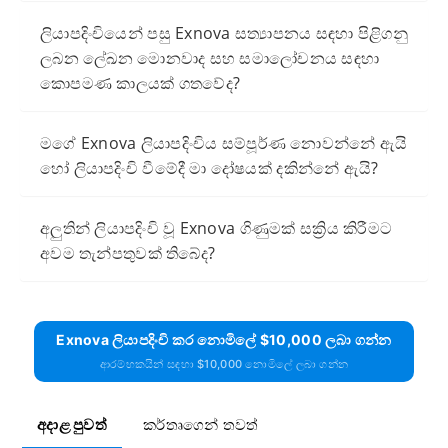
ලියාපදිංචියෙන් පසු Exnova සත්‍යාපනය සඳහා පිළිගනු
ලබන ලේඛන මොනවාද සහ සමාලෝචනය සඳහා
කොපමණ කාලයක් ගතවේද?
මගේ Exnova ලියාපදිංචිය සම්පූර්ණ නොවන්නේ ඇයි
හෝ ලියාපදිංචි වීමේදී මා දෝෂයක් දකින්නේ ඇයි?
අලුතින් ලියාපදිංචි වූ Exnova ගිණුමක් සක්‍රිය කිරීමට
අවම තැන්පතුවක් තිබේද?
Exnova ලියාපදිංචි කර නොමිලේ $10,000 ලබා ගන්න
ආරම්භකයින් සඳහා $10,000 නොමිලේ ලබා ගන්න
අදාළ පුවත්
කර්තෘගෙන් තවත්