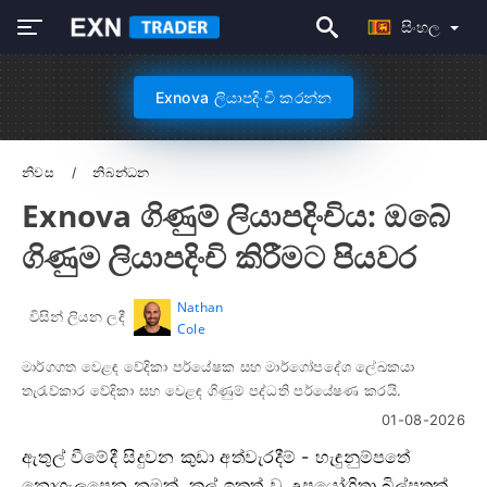
සිංහල
Exnova ලියාපදිංචි කරන්න
නිවස
නිබන්ධන
Exnova ගිණුම් ලියාපදිංචිය: ඔබේ
ගිණුම ලියාපදිංචි කිරීමට පියවර
Nathan
විසින් ලියන ලදී
Cole
මාර්ගගත වෙළඳ වේදිකා පර්යේෂක සහ මාර්ගෝපදේශ ලේඛකයා
තැරැව්කාර වේදිකා සහ වෙළඳ ගිණුම් පද්ධති පර්යේෂණ කරයි.
01-08-2026
ඇතුල් වීමේදී සිදුවන කුඩා අත්වැරදීම් - හැඳුනුම්පතේ
නොගැලපෙන නමක්, කල් ඉකුත් වූ උපයෝගිතා බිල්පතක්