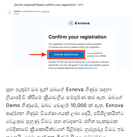
සුභ පැතුම්! ඔබ දැන් ඔබගේ Exnova ගිණුම සඳහා
ලියාපදිංචි කිරීමේ ක්‍රියාවලිය සම්පූර්ණ කර ඇත. ඔබගේ
Demo ගිණුමේ, ඔබට ඩොලර් 10,000 ක් ඇත. Exnova
ආදර්ශන ගිණුම් විශේෂාංගයක් ලබා දෙයි, පරිශීලකයින්ට
වෙළඳාම පුහුණු වීමට සහ අවදානම් රහිත සැකසුමක
වේදිකාවේ ක්‍රියාකාරීත්වයන් පිළිබඳව හුරුපුරුදු වීමට ඉඩ