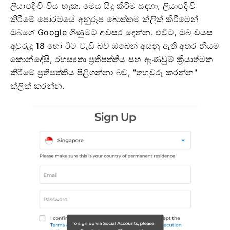
ලියාපදිංචි විය හැක. මෙය සිදු කිරීම සඳහා, ලියාපදිංචි
කිරීමේ පෝරමයේ අනුරූප බොත්තම ක්ලික් කිරීමෙන්
ඔබගේ Google ගිණුමට අවසර දෙන්න. එවිට, ඔබ වයස
අවුරුදු 18 හෝ ඊට වැඩි බව ඔබෙන් අසනු ඇති අතර නියම
කොන්දේසි, රහස්‍යතා ප්‍රතිපත්තිය සහ ඇණවුම් ක්‍රියාත්මක
කිරීමේ ප්‍රතිපත්තිය පිළිගන්නා බව, "තහවුරු කරන්න"
ක්ලික් කරන්න.