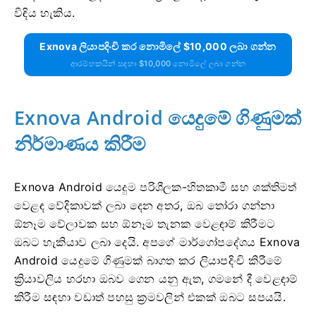
විඳිය හැකිය.
Exnova ලියාපදිංචි කර නොමිලේ $10,000 ලබා ගන්න
ආරම්භකයින් සඳහා $10,000 නොමිලේ ලබා ගන්න
Exnova Android යෙදුමේ ගිණුමක්
නිර්මාණය කිරීම
Exnova Android යෙදුම පරිශීලක-හිතකාමී සහ ශක්තිමත්
වෙළඳ වේදිකාවක් ලබා දෙන අතර, ඔබ තෝරා ගන්නා
ඕනෑම වේලාවක සහ ඕනෑම තැනක වෙළඳාම් කිරීමට
ඔබට හැකියාව ලබා දෙයි. අපගේ මාර්ගෝපදේශය Exnova
Android යෙදුමේ ගිණුමක් බාගත කර ලියාපදිංචි කිරීමේ
ක්‍රියාවලිය හරහා ඔබව ගෙන යනු ඇත, ගමනේ දී වෙළඳාම්
කිරීම සඳහා වඩාත් පහසු ක්‍රමවලින් එකක් ඔබට සපයයි.