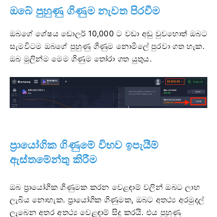
ඔබේ පුහුණු ගිණුම නැවත පිරවීම
ඔබගේ ශේෂය ඩොලර් 10,000 ට වඩා අඩු වුවහොත් ඔබට
සැමවිටම ඔබගේ පුහුණු ගිණුම නොමිලේ පුරවා ගත හැක.
ඔබ මුලින්ම මෙම ගිණුම තෝරා ගත යුතුය.
ප්‍රායෝගික ගිණුමේ විභව ඉපැයීම්
ඇස්තමේන්තු කිරීම
ඔබ ප්‍රායෝගික ගිණුමක කරන වෙළඳාම් වලින් ඔබට ලාභ
ලැබිය නොහැක. ප්‍රායෝගික ගිණුමක, ඔබට අතථ්‍ය අරමුදල්
ලැබෙන අතර අතථ්‍ය වෙළඳාම් සිදු කරයි. එය පුහුණු