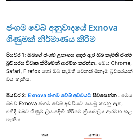
ජංගම වෙබ් අනුවාදයේ Exnova
ගිණුමක් නිර්මාණය කිරීම
පියවර 1: ඔබගේ ජංගම උපාංගය අගුළු ඇර ඔබ කැමති ජංගම
බ්‍රව්සරය විවෘත කිරීමෙන් ආරම්භ කරන්න.
මෙය Chrome,
Safari, Firefox හෝ ඔබ කැමති වෙනත් ඕනෑම බ්‍රව්සරයක්
විය හැකිය.
පියවර 2:
Exnova ජංගම වෙබ් අඩවියට
පිවිසෙන්න .
මෙය
ඔබව Exnova ජංගම වෙබ් අඩවියට යොමු කරනු ඇත,
එහිදී ඔබට ගිණුම් ලියාපදිංචි කිරීමේ ක්‍රියාවලිය ආරම්භ කළ
හැකිය.