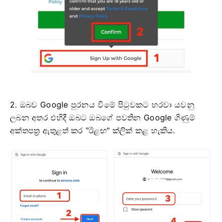
2. ඔබව Google පුරනය වීමේ පිටුවකට හරවා යවනු
ලබන අතර එහිදී ඔබට ඔබගේ පවතින Google ගිණුම්
අක්තපත්‍ර ඇතුළත් කර "ඊළඟ" ක්ලික් කළ හැකිය.