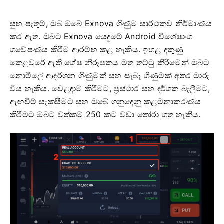
සුභ පැතුම්, ඔබ ඔබේ Exnova ගිණුම සාර්ථකව නිර්මාණය
කර ඇත. ඔබට Exnova යෙදුමේ Android විශේෂාංග
ගවේෂණය කිරීම ආරම්භ කළ හැකිය. ඉහළ දකුණු
කෙළවරේ ඇති ශේෂ නිරූපකය මත තට්ටු කිරීමෙන් ඔබට
නොමිලේ ආදර්ශන ගිණුමක් සහ සැබෑ ගිණුමක් අතර මාරු
විය හැකිය. වෙළඳාම් කිරීමට, ප්‍රස්ථාර සහ දර්ශක බැලීමට,
ඇඟවීම් සැකසීමට සහ ඔබේ ගනුදෙනු කළමනාකරණය
කිරීමට ඔබට වත්කම් 250 කට වඩා තෝරා ගත හැකිය.