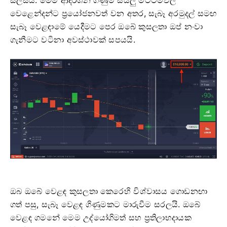
සලසයි. මෙම ආදර්ශන ගිණුම් සියලු මට්ටම්වල
වෙළෙන්දන්ට ප්‍රයෝජනවත් වන අතර, සැබෑ අරමුදල් සමඟ
සැබෑ වෙළඳාමේ යෙදීමට පෙර ඔබේ කුසලතා ඔප් නංවා
ගැනීමට වටිනා අවස්ථාවක් සපයයි.
ඔබ ඔබේ වෙළඳ කුසලතා කෙරෙහි විශ්වාසය ගොඩනඟා
ගත් පසු, සැබෑ වෙළඳ ගිණුමකට මාරුවීම සරලයි. ඔබේ
වෙළඳ ගමනේ මෙම උද්යෝගිමත් සහ ප්‍රතිලාභදායක