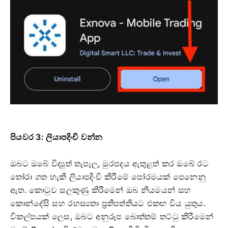
පියවර 3: ලියාපදිංචි වන්න
ඔබට ඔබේ විද්‍යුත් තැපෑල, මුරපදය ඇතුළත් කර ඔබේ රට
තෝරා ගත හැකි ලියාපදිංචි කිරීමේ පෝරමයක් පෙනෙනු
ඇත. කොටුව සලකුණු කිරීමෙන් ඔබ නියමයන් සහ
කොන්දේසි සහ රහස්‍යතා ප්‍රතිපත්තියට එකඟ විය යුතුය.
විකල්පයක් ලෙස, ඔබට අනුරූප බොත්තම් තට්ටු කිරීමෙන්