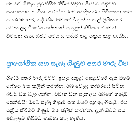
ඔබගේ ගිණුම සුරක්ෂිත කිරීම සඳහා, පියවර දෙකක
සත්‍යාපනය භාවිතා කරන්න. ඔබ වේදිකාවට පිවිසෙන සෑම
අවස්ථාවකම, පද්ධතිය ඔබගේ විද්‍යුත් තැපැල් ලිපිනයට
යවන ලද විශේෂ කේතයක් ඇතුළත් කිරීමට ඔබෙන්
විමසනු ඇත. ඔබට මෙය සැකසීම් තුළ සක්‍රිය කළ හැකිය.
ප්‍රායෝගික සහ සැබෑ ගිණුම් අතර මාරු වීම
ගිණුම් අතර මාරු වීමට, ඉහළ දකුණු කෙළවරේ ඇති ඔබේ
ශේෂය මත ක්ලික් කරන්න. ඔබ වෙළඳ කාමරයේ සිටින
බවට වග බලා ගන්න. විවෘත වන පැනලය ඔබගේ ගිණුම්
පෙන්වයි: ඔබේ සැබෑ ගිණුම සහ ඔබේ පුහුණු ගිණුම. එය
සක්‍රිය කිරීමට ගිණුම මත ක්ලික් කරන්න. දැන් ඔබට එය
වෙළඳාම් කිරීමට භාවිතා කළ හැකිය.