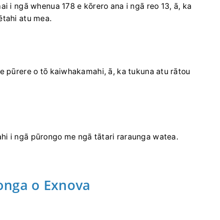
mai i ngā whenua 178 e kōrero ana i ngā reo 13, ā, ka
ētahi atu mea.
te pūrere o tō kaiwhakamahi, ā, ka tukuna atu rātou
ahi i ngā pūrongo me ngā tātari raraunga watea.
onga o Exnova