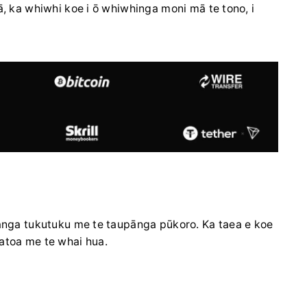
 ā, ka whiwhi koe i ō whiwhinga moni mā te tono, i
utanga tukutuku me te taupānga pūkoro. Ka taea e koe
atoa me te whai hua.