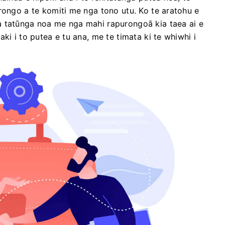
rongo a te komiti me nga tono utu. Ko te aratohu e
a tatūnga noa me nga mahi rapurongoā kia taea ai e
ki i to putea e tu ana, me te timata ki te whiwhi i