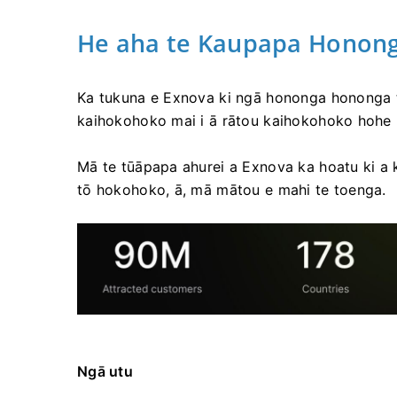
He aha te Kaupapa Honong
Ka tukuna e Exnova ki ngā hononga hononga t
kaihokohoko mai i ā rātou kaihokohoko hohe
Mā te tūāpapa ahurei a Exnova ka hoatu ki a k
tō hokohoko, ā, mā mātou e mahi te toenga.
Ngā utu