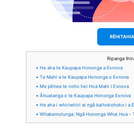
RĒHITAHIA
Ripanga Ihi
He aha te Kaupapa Hononga a Exnova
Te Mahi a te Kaupapa Hononga o Exnova
Me pēhea te noho hei Hoa Mahi i Exnova
Āhuatanga o te Kaupapa Hononga Exnova
He aha i whiriwhiri ai ngā kaihokohoko i a
Whakamutunga: Ngā Hononga Whai Hua - T