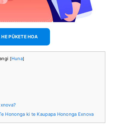
 HE PŪKETE HOA
rangi
Huna
[
]
 Exnova?
e Hononga ki te Kaupapa Hononga Exnova