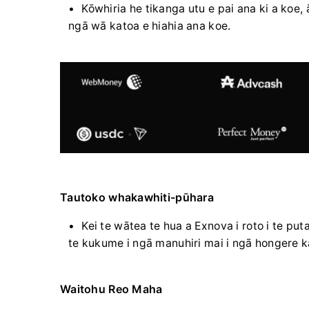
Kōwhiria he tikanga utu e pai ana ki a koe,
ngā wā katoa e hiahia ana koe.
Tautoko whakawhiti-pūhara
Kei te wātea te hua a Exnova i roto i te p
te kukume i ngā manuhiri mai i ngā hongere k
Waitohu Reo Maha