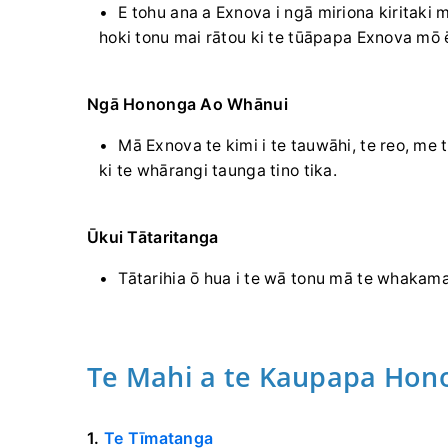
E tohu ana a Exnova i ngā miriona kiritaki 
hoki tonu mai rātou ki te tūāpapa Exnova mō 
Ngā Hononga Ao Whānui
Mā Exnova te kimi i te tauwāhi, te reo, me 
ki te whārangi taunga tino tika.
Ūkui Tātaritanga
Tātarihia ō hua i te wā tonu mā te whakam
Te Mahi a te Kaupapa Hon
1.
Te Tīmatanga