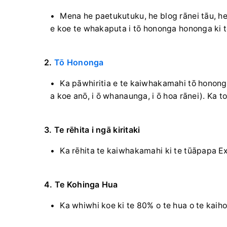
Mena he paetukutuku, he blog rānei tāu, he 
e koe te whakaputa i tō hononga hononga ki tō
2.
Tō Hononga
Ka pāwhiritia e te kaiwhakamahi tō hononga,
a koe anō, i ō whanaunga, i ō hoa rānei). Ka 
3. Te rēhita i ngā kiritaki
Ka rēhita te kaiwhakamahi ki te tūāpapa E
4. Te Kohinga Hua
Ka whiwhi koe ki te 80% o te hua o te kaiho