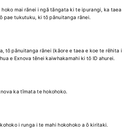
hoko mai rānei i ngā tāngata ki te ipurangi, ka taea
 pae tukutuku, ki tō pānuitanga rānei.
 tō pānuitanga rānei (kāore e taea e koe te rēhita i
tohua e Exnova tēnei kaiwhakamahi ki tō ID ahurei.
xnova ka tīmata te hokohoko.
kohoko i runga i te mahi hokohoko a ō kiritaki.