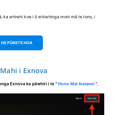
 ā, ka whiwhi koe i ō whiwhinga moni mā te tono, i
 HE PŪKETE HOA
Mahi i Exnova
nga Exnova ka pāwhiri i te "
Hono Mai Inaianei
".