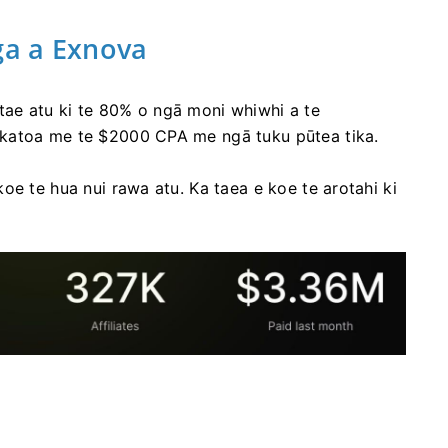
a a Exnova
ae atu ki te 80% o ngā moni whiwhi a te
 katoa me te $2000 CPA me ngā tuku pūtea tika.
oe te hua nui rawa atu. Ka taea e koe te arotahi ki