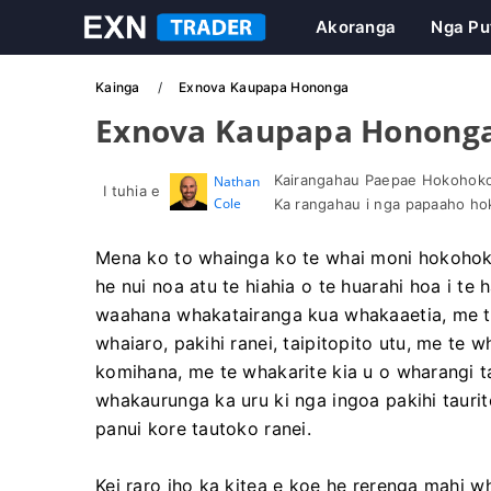
Akoranga
Nga Pu
Kainga
Exnova Kaupapa Hononga
Exnova Kaupapa Honong
Kairangahau Paepae Hokohoko 
Nathan
I tuhia e
Cole
Ka rangahau i nga papaaho h
Mena ko to whainga ko te whai moni hokohoko
he nui noa atu te hiahia o te huarahi hoa i t
waahana whakatairanga kua whakaaetia, me te
whaiaro, pakihi ranei, taipitopito utu, me te
komihana, me te whakarite kia u o wharangi t
whakaurunga ka uru ki nga ingoa pakihi taurit
panui kore tautoko ranei.
Kei raro iho ka kitea e koe he rerenga mahi wh