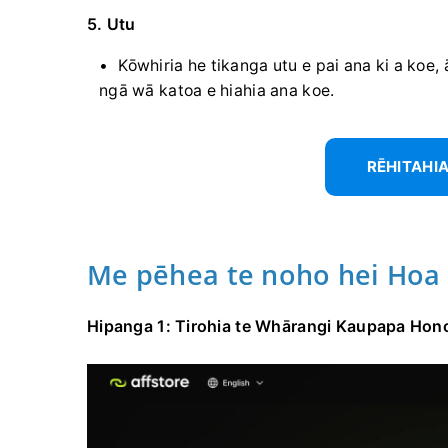
5. Utu
Kōwhiria he tikanga utu e pai ana ki a koe,
ngā wā katoa e hiahia ana koe.
RĒHITAHIA
Me pēhea te noho hei Hoa 
Hipanga 1: Tirohia te Whārangi Kaupapa Hono