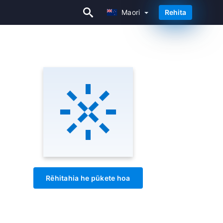
Maori
Rehita
Maori
Rēhitahia he pūkete hoa