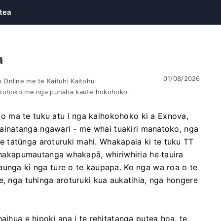
tea
a
01/08/2026
Online me te Kaituhi Kaitohu
okohoko me nga punaha kaute hokohoko.
 ma te tuku atu i nga kaihokohoko ki a Exnova,
e hainatanga ngawari - me whai tuakiri manatoko, nga
 tatūnga aroturuki mahi. Whakapaia ki te tuku TT
 whakapumautanga whakapā, whiriwhiria he tauira
aunga ki nga ture o te kaupapa. Ko nga wa roa o te
e, nga tuhinga aroturuki kua aukatihia, nga hongere
aihua e hipoki ana i te rehitatanga putea hoa, te