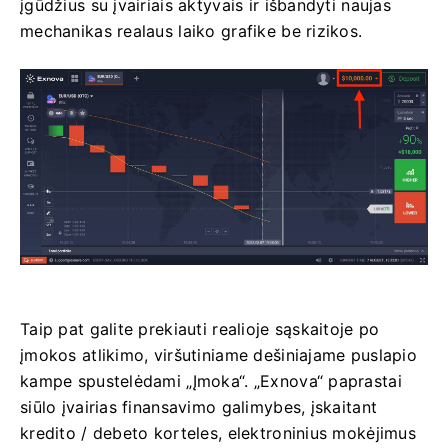
įgūdžius su įvairiais aktyvais ir išbandyti naujas
mechanikas realaus laiko grafike be rizikos.
Taip pat galite prekiauti realioje sąskaitoje po
įmokos atlikimo, viršutiniame dešiniajame puslapio
kampe spustelėdami „Įmoka“. „Exnova“ paprastai
siūlo įvairias finansavimo galimybes, įskaitant
kredito / debeto korteles, elektroninius mokėjimus