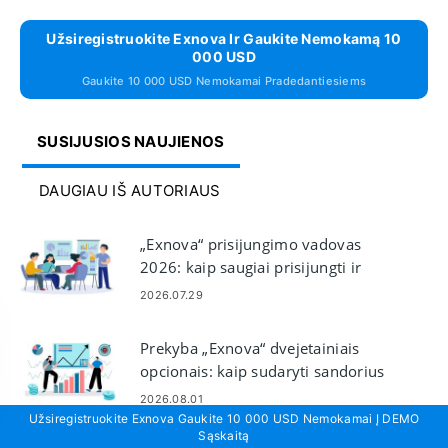
Užsiregistruokite Exnova Ir Gaukite Nemokamą 10
000 USD
Gaukite 10 000 USD Nemokamai Pradedantiesiems
SUSIJUSIOS NAUJIENOS
DAUGIAU IŠ AUTORIAUS
„Exnova“ prisijungimo vadovas
2026: kaip saugiai prisijungti ir
pasiekti paskyrą
2026.07.29
Prekyba „Exnova“ dvejetainiais
opcionais: kaip sudaryti sandorius
ir valdyti riziką
2026.08.01
Užsiregistruokite Exnova Gaukite 10 000 USD Nemokamai Į DEMO
Sąskaitą