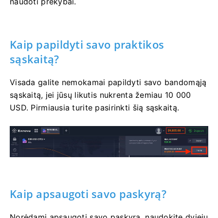
naudoti prekybai.
Kaip papildyti savo praktikos
sąskaitą?
Visada galite nemokamai papildyti savo bandomąją
sąskaitą, jei jūsų likutis nukrenta žemiau 10 000
USD. Pirmiausia turite pasirinkti šią sąskaitą.
Kaip apsaugoti savo paskyrą?
Norėdami apsaugoti savo paskyrą, naudokite dviejų