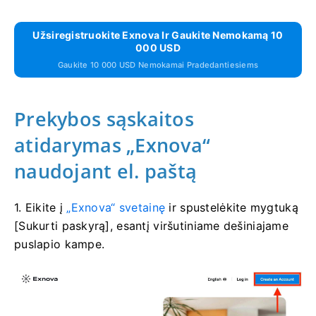
Užsiregistruokite Exnova Ir Gaukite Nemokamą 10
000 USD
Gaukite 10 000 USD Nemokamai Pradedantiesiems
Prekybos sąskaitos
atidarymas „Exnova“
naudojant el. paštą
1. Eikite į
„Exnova“ svetainę
ir spustelėkite mygtuką
[Sukurti paskyrą], esantį viršutiniame dešiniajame
puslapio kampe.