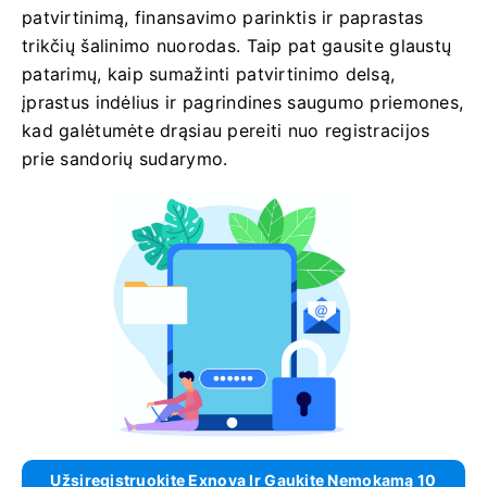
patvirtinimą, finansavimo parinktis ir paprastas
trikčių šalinimo nuorodas. Taip pat gausite glaustų
patarimų, kaip sumažinti patvirtinimo delsą,
įprastus indėlius ir pagrindines saugumo priemones,
kad galėtumėte drąsiau pereiti nuo registracijos
prie sandorių sudarymo.
Užsiregistruokite Exnova Ir Gaukite Nemokamą 10