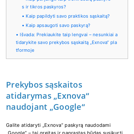
s ir tikros paskyros?
Kaip papildyti savo praktikos sąskaitą?
Kaip apsaugoti savo paskyrą?
Išvada: Prekiaukite taip lengvai – nesunkiai a
tidarykite savo prekybos sąskaitą „Exnova“ pla
tformoje
Prekybos sąskaitos
atidarymas „Exnova“
naudojant „Google“
Galite atidaryti „Exnova“ paskyrą naudodami
„Google“ – tai greitas ir paprastas būdas susikurti