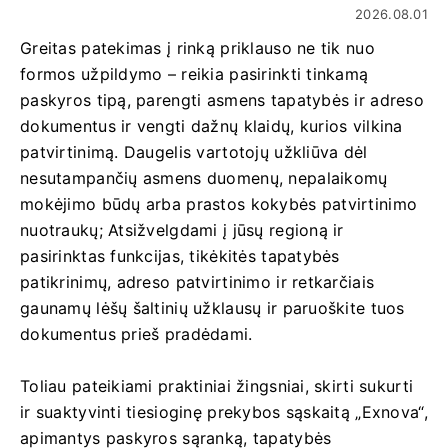
2026.08.01
Greitas patekimas į rinką priklauso ne tik nuo
formos užpildymo – reikia pasirinkti tinkamą
paskyros tipą, parengti asmens tapatybės ir adreso
dokumentus ir vengti dažnų klaidų, kurios vilkina
patvirtinimą. Daugelis vartotojų užkliūva dėl
nesutampančių asmens duomenų, nepalaikomų
mokėjimo būdų arba prastos kokybės patvirtinimo
nuotraukų; Atsižvelgdami į jūsų regioną ir
pasirinktas funkcijas, tikėkitės tapatybės
patikrinimų, adreso patvirtinimo ir retkarčiais
gaunamų lėšų šaltinių užklausų ir paruoškite tuos
dokumentus prieš pradėdami.
Toliau pateikiami praktiniai žingsniai, skirti sukurti
ir suaktyvinti tiesioginę prekybos sąskaitą „Exnova“,
apimantys paskyros sąranką, tapatybės