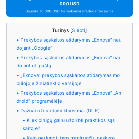
000 USD
Gaukite 10 000 USD Nemokamai Pradedantiesiems
Turinys
Slėpti
[
]
Prekybos sąskaitos atidarymas „Exnova“ nau
dojant „Google“
Prekybos sąskaitos atidarymas „Exnova“ nau
dojant el. paštą
„Exnova“ prekybos sąskaitos atidarymas mo
biliojoje žiniatinklio versijoje
Prekybos sąskaitos atidarymas „Exnova“ „An
droid“ programėlėje
Dažnai užduodami klausimai (DUK)
Kiek pinigų galiu uždirbti praktikos sąs
kaitoje?
Kaip perjungti tarp treniruočių paskyro