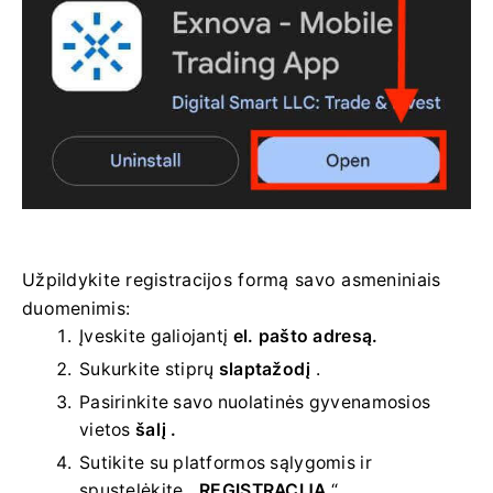
Užpildykite registracijos formą savo asmeniniais
duomenimis:
Įveskite galiojantį
el. pašto adresą.
Sukurkite stiprų
slaptažodį
.
Pasirinkite savo
nuolatinės gyvenamosios
vietos
šalį .
Sutikite su platformos sąlygomis ir
spustelėkite „
REGISTRACIJA
“.