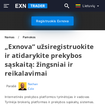
Lietuvių
Registruokis Exnova
Namas
Pamokos
„Exnova“ užsiregistruokite
ir atidarykite prekybos
sąskaitą: žingsniai ir
reikalavimai
Nathan
Parašė
Cole
Internetinės prekybos platformos tyrinėtojas ir vadovas
Tyrinėja brokerių platformas ir prekybos sąskaitų sistemas.