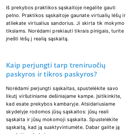
Iš prekybos praktikos sąskaitoje negalite gauti
pelno. Praktikos sąskaitoje gaunate virtualių lėšų ir
atliekate virtualius sandorius. Ji skirta tik mokymo
tikslams. Norėdami prekiauti tikrais pinigais, turite
įnešti lėšų į realią sąskaitą.
Kaip perjungti tarp treniruočių
paskyros ir tikros paskyros?
Norėdami perjungti sąskaitas, spustelėkite savo
likutį viršutiniame dešiniajame kampe. Įsitikinkite,
kad esate prekybos kambaryje. Atsidariusiame
skydelyje rodomos jūsų sąskaitos: jūsų reali
sąskaita ir jūsų mokomoji sąskaita. Spustelėkite
sąskaitą, kad ją suaktyvintumėte. Dabar galite ją