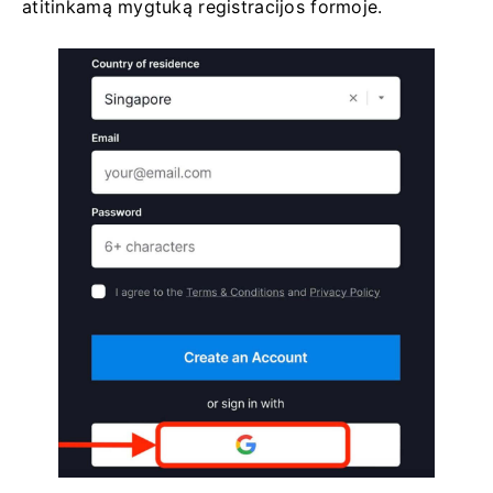
atitinkamą mygtuką registracijos formoje.