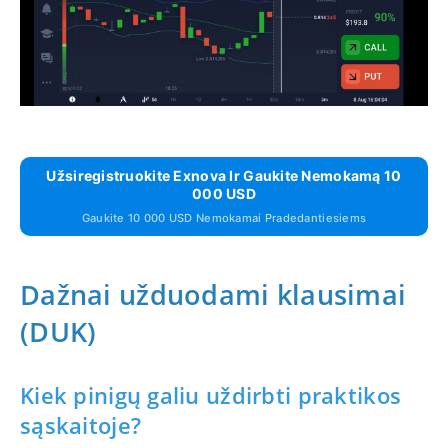
Užsiregistruokite Exnova Ir Gaukite Nemokamą 10
000 USD
Gaukite 10 000 USD Nemokamai Pradedantiesiems
Dažnai užduodami klausimai
(DUK)
Kiek pinigų galiu uždirbti praktikos
sąskaitoje?