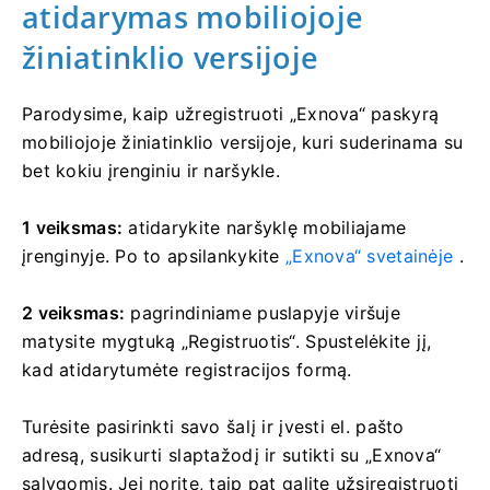
atidarymas mobiliojoje
žiniatinklio versijoje
Parodysime, kaip užregistruoti „Exnova“ paskyrą
mobiliojoje žiniatinklio versijoje, kuri suderinama su
bet kokiu įrenginiu ir naršykle.
1 veiksmas:
atidarykite naršyklę mobiliajame
įrenginyje. Po to apsilankykite
„Exnova“ svetainėje
.
2 veiksmas:
pagrindiniame puslapyje viršuje
matysite mygtuką „Registruotis“. Spustelėkite jį,
kad atidarytumėte registracijos formą.
Turėsite pasirinkti savo šalį ir įvesti el. pašto
adresą, susikurti slaptažodį ir sutikti su „Exnova“
sąlygomis. Jei norite, taip pat galite užsiregistruoti