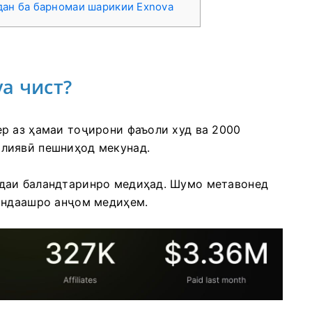
дан ба барномаи шарикии Exnova
a чист?
р аз ҳамаи тоҷирони фаъоли худ ва 2000
лиявӣ пешниҳод мекунад.
даи баландтаринро медиҳад. Шумо метавонед
ондаашро анҷом медиҳем.