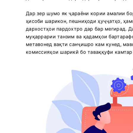
Дар зер шумо як ҷараёни кории амалии бо
ҳисоби шарикон, пешниҳоди ҳуҷҷатҳо, ҳам
дархостҳои пардохтро дар бар мегирад. Д
муқаррарии танзим ва қадамҳои бартараф
метавонед вақти санҷишро кам кунед, мав
комиссияҳои шарикӣ бо таваққуфи камтар