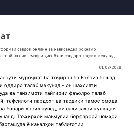
рат
тформаи савдои онлайн ва нависандаи роҳнамо
окерӣ ва системаҳои ҳисобҳои савдоро таҳқиқ мекунад.
01/08/2026
ассути муроҷиат ба тоҷирон ба Exnova бошад,
и оддиро талаб мекунад - он шахсияти
уда ва танзимоти пайгирии фаъолро талаб
рӣ, тафсилоти пардохт ва тасдиқи тамос омода
ва боварӣ ҳосил кунед, ки саҳифаҳои кушодаи
унанд. Таъхирҳои маъмулии борфарорӣ номҳои
басташуда ё каналҳои таблиғотии