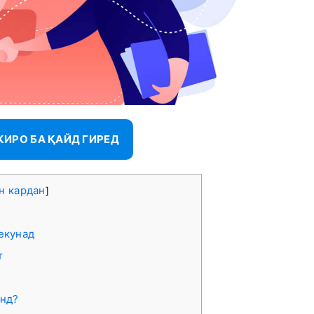
ИРО БА ҚАЙД ГИРЕД
н кардан
]
екунад
т
анд?