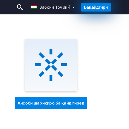
Забо́ни Тоҷикӣ́
Бақайдгирӣ
Забо́ни Тоҷикӣ́
Ҳисоби шарикиро ба қайд гиред