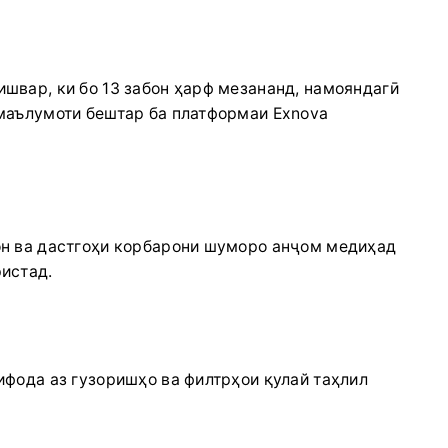
швар, ки бо 13 забон ҳарф мезананд, намояндагӣ
маълумоти бештар ба платформаи Exnova
он ва дастгоҳи корбарони шуморо анҷом медиҳад
истад.
ифода аз гузоришҳо ва филтрҳои қулай таҳлил