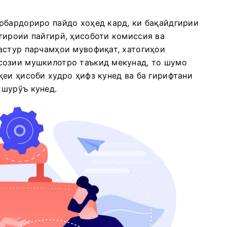
рбардориро пайдо хоҳед кард, ки бақайдгирии
гироии пайгирӣ, ҳисоботи комиссия ва
астур парчамҳои мувофиқат, хатогиҳои
созии мушкилотро таъкид мекунад, то шумо
қеи ҳисоби худро ҳифз кунед ва ба гирифтани
 шурӯъ кунед.