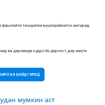
 фаъолияти тиҷоратии муштариёнатон мегиред.
нед ва даромади худро бо дархост, дар вақти
ИРО БА ҚАЙД ГИРЕД
удан мумкин аст