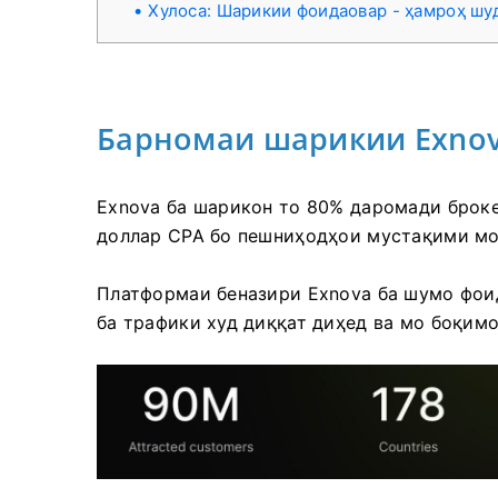
Хулоса: Шарикии фоидаовар - ҳамроҳ шу
Барномаи шарикии Exnov
Exnova ба шарикон то 80% даромади броке
доллар CPA бо пешниҳодҳои мустақими мо
Платформаи беназири Exnova ба шумо фои
ба трафики худ диққат диҳед ва мо боқим