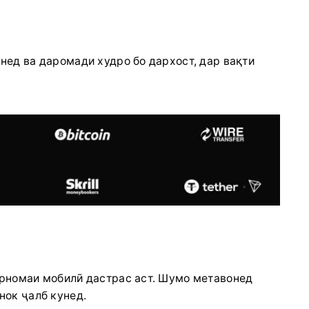
нед ва даромади худро бо дархост, дар вақти
арномаи мобилӣ дастрас аст. Шумо метавонед
нок ҷалб кунед.