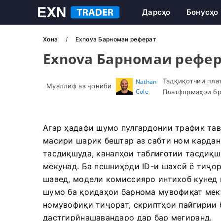
Дарсҳо
Бонусҳо
Хона
Exnova Барномаи реферат
Exnova Барномаи рефе
Тадқиқотчии пла
Nathan
Муаллиф аз ҷониби
Cole
Платформаҳои бр
Агар ҳадафи шумо пулгардонии трафик тав
масири шарик бештар аз сабти ном кардан
тасдиқшуда, каналҳои таблиғотии тасдиқш
мекунад. Ба пешниҳоди ID-и шахсӣ ё тиҷо
шавед, модели комиссияро интихоб кунед 
шумо ба қоидаҳои барнома мувофиқат мек
номувофиқи тиҷорат, скриптҳои пайгирии 
дастгирӣнашавандаро дар бар мегиранд.