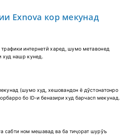
ии Exnova кор мекунад
ё трафики интернетӣ харед, шумо метавонед
и худ нашр кунед.
мекунад (шумо худ, хешовандон ё дӯстонатонро
корбарро бо ID-и беназири худ барчасп мекунад.
a сабти ном мешавад ва ба тиҷорат шурӯъ