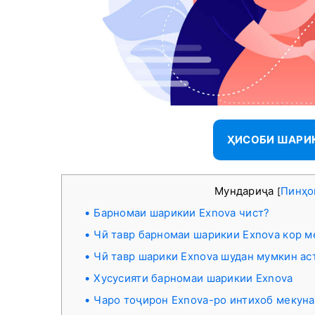
ҲИСОБИ ШАРИК
Мундариҷа
Пинҳо
[
Барномаи шарикии Exnova чист?
Чӣ тавр барномаи шарикии Exnova кор м
Чӣ тавр шарики Exnova шудан мумкин ас
Хусусияти барномаи шарикии Exnova
Чаро тоҷирон Exnova-ро интихоб мекун