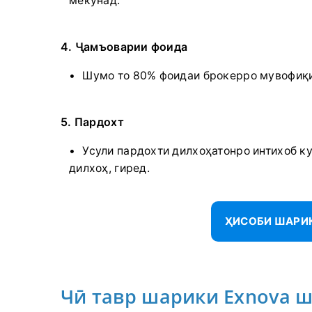
мекунад.
4. Ҷамъоварии фоида
Шумо то 80% фоидаи брокерро мувофиқи
5. Пардохт
Усули пардохти дилхоҳатонро интихоб ку
дилхоҳ, гиред.
ҲИСОБИ ШАРИК
Чӣ тавр шарики Exnova ш