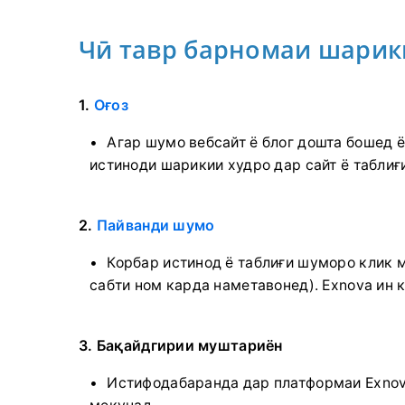
Чӣ тавр барномаи шарик
1.
Оғоз
Агар шумо вебсайт ё блог дошта бошед 
истиноди шарикии худро дар сайт ё таблиғ
2.
Пайванди шумо
Корбар истинод ё таблиғи шуморо клик 
сабти ном карда наметавонед). Exnova ин 
3. Бақайдгирии муштариён
Истифодабаранда дар платформаи Exnov