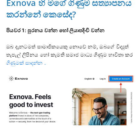
Exnova හි මගේ ගිණුම සත්‍යාපනය
කරන්නේ කෙසේද?
පියවර 1: පුරනය වන්න හෝ ලියාපදිංචි වන්න
ඔබ දැනටමත් සාමාජිකයෙකු නොවේ නම්,
ඔබගේ විද්‍යුත්
තැපැල් ලිපිනය හෝ කැමති සමාජ මාධ්‍ය ගිණුම භාවිතා කර
ගිණුමක් සාදන්න .