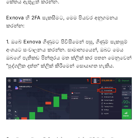
කේතය ඇතුළත් කරන්න.
Exnova හි 2FA සැකසීමට, මෙම පියවර අනුගමනය
කරන්න:
1. ඔබේ Exnova ගිණුමට පිවිසීමෙන් පසු, ගිණුම් සැකසුම්
අංශයට සංචාලනය කරන්න. සාමාන්‍යයෙන්, ඔබට මෙය
ඔබගේ පැතිකඩ පින්තූරය මත ක්ලික් කර පතන මෙනුවෙන්
"පුද්ගලික දත්ත" ක්ලික් කිරීමෙන් සොයාගත හැකිය.