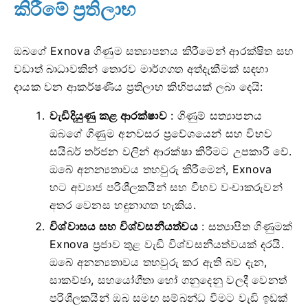
කිරීමේ ප්‍රතිලාභ
ඔබගේ Exnova ගිණුම සත්‍යාපනය කිරීමෙන් ආරක්ෂිත සහ
වඩාත් බාධාවකින් තොරව මාර්ගගත අත්දැකීමක් සඳහා
දායක වන ආකර්ෂණීය ප්‍රතිලාභ කිහිපයක් ලබා දෙයි:
වැඩිදියුණු කළ ආරක්ෂාව
: ගිණුම් සත්‍යාපනය
ඔබගේ ගිණුම අනවසර ප්‍රවේශයෙන් සහ විභව
සයිබර් තර්ජන වලින් ආරක්ෂා කිරීමට උපකාරී වේ.
ඔබේ අනන්‍යතාවය තහවුරු කිරීමෙන්, Exnova
හට අව්‍යාජ පරිශීලකයින් සහ විභව වංචාකරුවන්
අතර වෙනස හඳුනාගත හැකිය.
විශ්වාසය සහ විශ්වසනීයත්වය
: සත්‍යාපිත ගිණුමක්
Exnova ප්‍රජාව තුළ වැඩි විශ්වසනීයත්වයක් දරයි.
ඔබේ අනන්‍යතාවය තහවුරු කර ඇති බව දැන,
සාකච්ඡා, සහයෝගීතා හෝ ගනුදෙනු වලදී වෙනත්
පරිශීලකයින් ඔබ සමඟ සම්බන්ධ වීමට වැඩි ඉඩක්