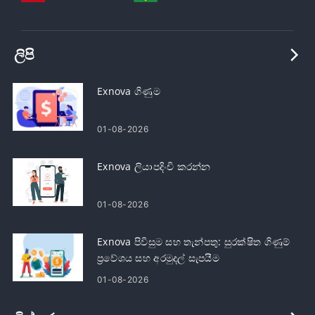
ලිපි
Exnova ගිණුම
01-08-2026
Exnova ලියාපදිංචි කරන්න
01-08-2026
Exnova පිවිසුම සහ තැන්පතු: සුරක්ෂිත ගිණුම්
ප්‍රවේශය සහ අරමුදල් සැපයීම
01-08-2026