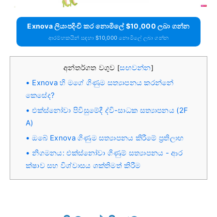
Exnova ලියාපදිංචි කර නොමිලේ $10,000 ලබා ගන්න
ආරම්භකයින් සඳහා $10,000 නොමිලේ ලබා ගන්න
අන්තර්ගත වගුව
සඟවන්න
[
]
Exnova හි මගේ ගිණුම සත්‍යාපනය කරන්නේ
කෙසේද?
එක්ස්නෝවා පිවිසුමේදී ද්වි-සාධක සත්‍යාපනය (2F
A)
ඔබේ Exnova ගිණුම සත්‍යාපනය කිරීමේ ප්‍රතිලාභ
නිගමනය: එක්ස්නෝවා ගිණුම් සත්‍යාපනය - ආර
ක්ෂාව සහ විශ්වාසය ශක්තිමත් කිරීම