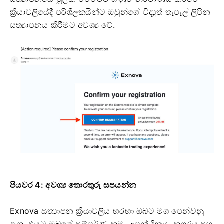
ක්‍රියාවලියේදී පරිශීලකයින්ට ඔවුන්ගේ විද්‍යුත් තැපැල් ලිපින
සත්‍යාපනය කිරීමට අවශ්‍ය වේ.
පියවර 4: අවශ්‍ය තොරතුරු සපයන්න
Exnova සත්‍යාපන ක්‍රියාවලිය හරහා ඔබට මග පෙන්වනු