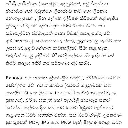
පරිශීලකයින් කල් ඉකුත් වූ හැඳුනුම්පත්, අඩු විභේදන
ඡායාරූප හෝ ඔවුන්ගේ ලියාපදිංචි නම හෝ ලිපිනය
නොගැලපෙන ලිපින ලේඛන ඉදිරිපත් කිරීමෙන් අනුමැතිය
ප්‍රමාද කරයි; එම කුඩා දෝෂ ප්රතික්ෂේප කිරීම සහ
සමාලෝචන ප්රමාදයන් සඳහා වඩාත් පොදු හේතු වේ.
අස්ථානගත වූ සත්‍යාපනය තැන්පතු, මුදල් ආපසු ගැනීම් සහ
උසස් වෙළඳ විශේෂාංග තාවකාලිකව සීමා කළ හැක,
එබැවින් පළමු ඉදිරිපත් කිරීමේදී ලේඛන නිවැරදිව සකස්
කිරීම කාලය ඉතිරි කර ඝර්ෂණය අඩු කරයි.
Exnova හි සත්‍යාපන ක්‍රියාවලිය තහවුරු කිරීම් දෙකක් මත
කේන්ද්‍රගත වේ: අනන්‍යතාවය (රජයේ හැඳුනුම්පත සහ
සෙල්ෆියක්) සහ ලිපිනය (උපයෝගිතා බිල්පත හෝ බැංකු
ප්‍රකාශය). වර්ණ ස්කෑන් හෝ පැහැදිලි ඡායාරූප සකස්
කරන්න, ලේඛන දින සහ නම් ඔබේ ගිණුමේ පැතිකඩට
ගැළපෙන බවට සහතික වන්න, සහ ඔබේ ගිණුම් උපකරණ
පුවරුවෙන් PDF, JPG හෝ PNG වැනි පිළිගත් ගොනු වර්ග