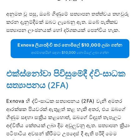
අනුමත වූ පසු, ඔබේ ගිණුමේ සත්‍යාපන තත්ත්වය තහවුරු
කරන දැනුම්දීමක් ඔබට ලැබෙනු ඇත. ඔබේ පැතිකඩ
සත්‍යාපන ලාංඡනයක් හෝ දර්ශකයක් පෙන්විය හැක.
Exnova ලියාපදිංචි කර නොමිලේ $10,000 ලබා ගන්න
ආරම්භකයින් සඳහා $10,000 නොමිලේ ලබා ගන්න
එක්ස්නෝවා පිවිසුමේදී ද්වි-සාධක
සත්‍යාපනය (2FA)
Exnova හි ද්වි-සාධක සත්‍යාපනය (2FA) වැනි අමතර
ආරක්ෂක පියවරක් ඇතුළත් කළ හැකි අතර, එය ඔබගේ
ගිණුම සඳහා සක්‍රිය කළහොත්, ඔබගේ විද්‍යුත් තැපෑලට
අද්විතීය කේතයක් ලබා දීම අවුලුවනු ඇත. සත්‍යාපන ක්‍රියා
පටිපාටිය අවසන් කිරීමට උපදෙස් දී ඇති පරිදි මෙම