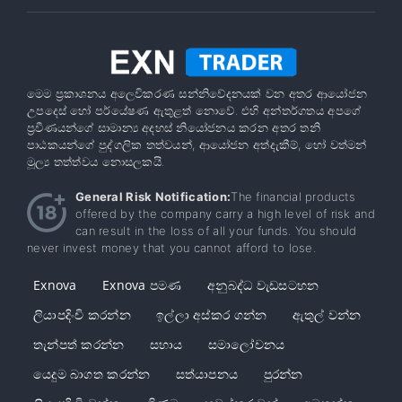
මෙම ප්‍රකාශනය අලෙවිකරණ සන්නිවේදනයක් වන අතර ආයෝජන
උපදෙස් හෝ පර්යේෂණ ඇතුළත් නොවේ. එහි අන්තර්ගතය අපගේ
ප්‍රවීණයන්ගේ සාමාන්‍ය අදහස් නියෝජනය කරන අතර තනි
පාඨකයන්ගේ පුද්ගලික තත්වයන්, ආයෝජන අත්දැකීම්, හෝ වත්මන්
මූල්‍ය තත්ත්වය නොසලකයි.
General Risk Notification:
The financial products
offered by the company carry a high level of risk and
can result in the loss of all your funds. You should
never invest money that you cannot afford to lose.
Exnova
Exnova පමණ
අනුබද්ධ වැඩසටහන
ලියාපදිංචි කරන්න
ඉල්ලා අස්කර ගන්න
ඇතුල් වන්න
තැන්පත් කරන්න
සහාය
සමාලෝචනය
යෙදුම බාගත කරන්න
සත්යාපනය
පුරන්න