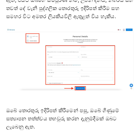
ඇත, එයට ඔබගේ සම්පූර්ණ නම, උපන් දිනය, නගරය සහ
තවත් දේ වැනි පුද්ගලික තොරතුරු ඉදිරිපත් කිරීම සහ
සමහර විට අමතර ලියකියවිලි ඇතුළත් විය හැකිය.
ඔබේ තොරතුරු ඉදිරිපත් කිරීමෙන් පසු, ඔබේ ගිණුමේ
සත්‍යාපන තත්ත්වය තහවුරු කරන දැනුම්දීමක් ඔබට
ලැබෙනු ඇත.