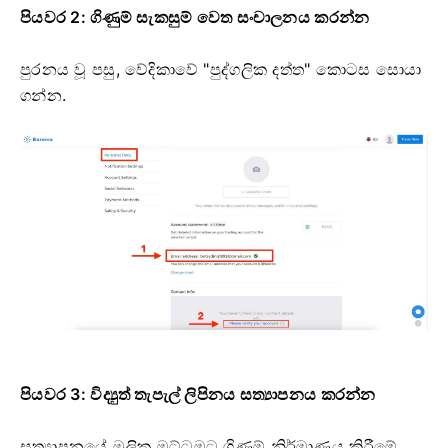
පියවර 2: ගිණුම් සැකසුම් වෙත සංචාලනය කරන්න
පුරනය වූ පසු, වේදිකාවේ "පුද්ගලික දත්ත" කොටස සොයා
ගන්න.
පියවර 3: විද්‍යුත් තැපැල් ලිපිනය සත්‍යාපනය කරන්න
සත්‍යාපනයේ මූලික මට්ටමට ගිණුම් නිර්මාණය කිරීමේ