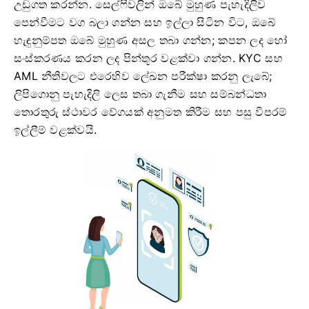
උඩුගත කරන්න. සෙල්ෆිවලින් ඔබේ මුහුණ පැහැදිලිව
පෙන්වීමට වග බලා ගන්න සහ ඉල්ලා සිටින විට, ඔබේ
හැඳුනුම්පත ඔබේ මුහුණ අසල තබා ගන්න; කපන ලද හෝ
සංස්කරණය කරන ලද පින්තූර වළක්වා ගන්න. KYC සහ
AML නීතිවලට එරෙහිව ලේඛන පරීක්ෂා කරනු ලැබේ;
ලිපිගොනු පැහැදිලි ලෙස තබා ගැනීම සහ සම්බන්ධතා
තොරතුරු ස්ථාවර වේගයක් අනුමත කිරීම සහ පසු විපරම්
ඉල්ලීම් වළක්වයි.