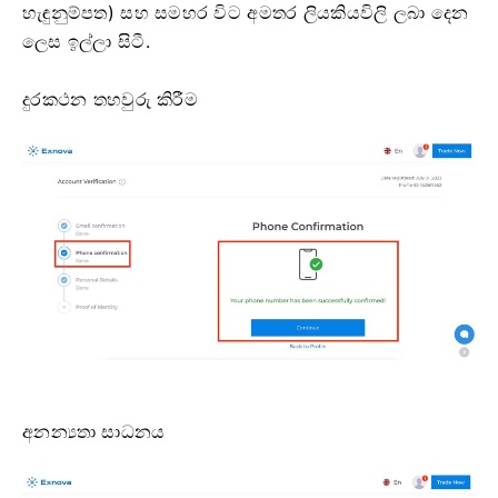
හැඳුනුම්පත) සහ සමහර විට අමතර ලියකියවිලි ලබා දෙන
ලෙස ඉල්ලා සිටී.
දුරකථන තහවුරු කිරීම
අනන්‍යතා සාධනය