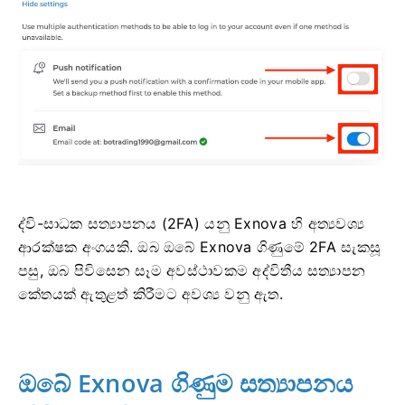
ද්වි-සාධක සත්‍යාපනය (2FA) යනු Exnova හි අත්‍යවශ්‍ය
ආරක්ෂක අංගයකි. ඔබ ඔබේ Exnova ගිණුමේ 2FA සැකසූ
පසු, ඔබ පිවිසෙන සෑම අවස්ථාවකම අද්විතීය සත්‍යාපන
කේතයක් ඇතුළත් කිරීමට අවශ්‍ය වනු ඇත.
ඔබේ Exnova ගිණුම සත්‍යාපනය