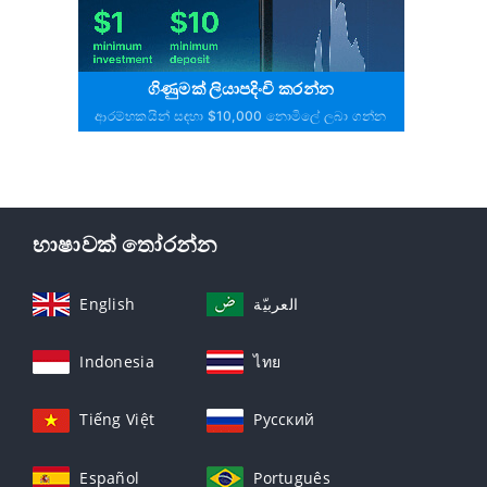
ගිණුමක් ලියාපදිංචි කරන්න
ආරම්භකයින් සඳහා $10,000 නොමිලේ ලබා ගන්න
භාෂාවක් තෝරන්න
English
العربيّة
Indonesia
ไทย
Tiếng Việt
Русский
Español
Português