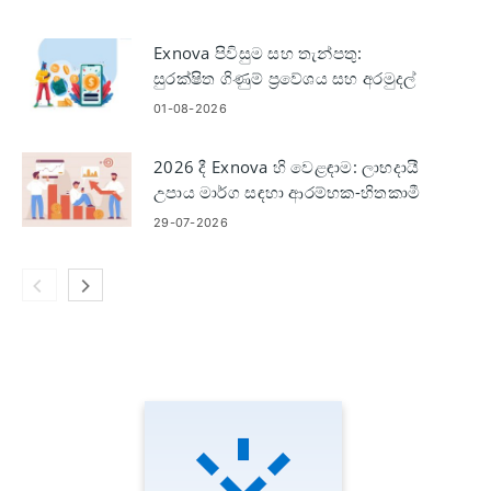
Exnova පිවිසුම සහ තැන්පතු:
සුරක්ෂිත ගිණුම් ප්‍රවේශය සහ අරමුදල්
සැපයීම
01-08-2026
2026 දී Exnova හි වෙළඳාම: ලාභදායී
උපාය මාර්ග සඳහා ආරම්භක-හිතකාමී
මාර්ගෝපදේශය
29-07-2026