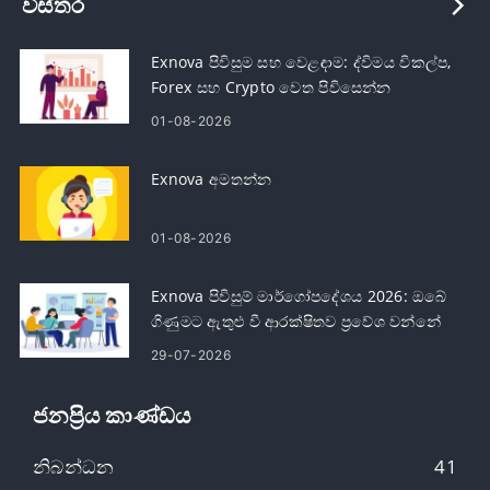
විස්තර
Exnova පිවිසුම සහ වෙළඳාම: ද්විමය විකල්ප,
Forex සහ Crypto වෙත පිවිසෙන්න
01-08-2026
Exnova අමතන්න
01-08-2026
Exnova පිවිසුම් මාර්ගෝපදේශය 2026: ඔබේ
ගිණුමට ඇතුළු වී ආරක්ෂිතව ප්‍රවේශ වන්නේ
කෙසේද
29-07-2026
ජනප්‍රිය කාණ්ඩය
නිබන්ධන
41