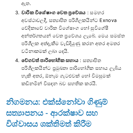
ඇත.
වාරික විශේෂාංග වෙත ප්‍රවේශය
: සමහර
අවස්ථාවලදී, සත්‍යාපිත පරිශීලකයින්ට Exnova
වේදිකාවේ වාරික විශේෂාංග හෝ සුවිශේෂී
අන්තර්ගතයන් වෙත ප්‍රවේශය ලැබේ. මෙය සමස්ත
පරිශීලක අත්දැකීම වැඩිදියුණු කරන අතර අමතර
වටිනාකමක් ලබා දෙයි.
වේගවත් පාරිභෝගික සහාය
: සත්‍යාපිත
පරිශීලකයින්ට ප්‍රමුඛතා පාරිභෝගික සහාය ලැබිය
හැකි අතර, ඕනෑම ගැටළුවක් හෝ විමසුමක්
කඩිනමින් විසඳන බව සහතික කරයි.
නිගමනය: එක්ස්නෝවා ගිණුම්
සත්‍යාපනය - ආරක්ෂාව සහ
විශ්වාසය ශක්තිමත් කිරීම