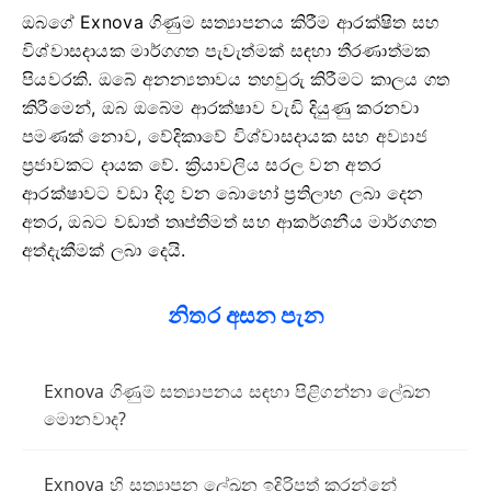
ඔබගේ Exnova ගිණුම සත්‍යාපනය කිරීම ආරක්ෂිත සහ
විශ්වාසදායක මාර්ගගත පැවැත්මක් සඳහා තීරණාත්මක
පියවරකි. ඔබේ අනන්‍යතාවය තහවුරු කිරීමට කාලය ගත
කිරීමෙන්, ඔබ ඔබේම ආරක්ෂාව වැඩි දියුණු කරනවා
පමණක් නොව, වේදිකාවේ විශ්වාසදායක සහ අව්‍යාජ
ප්‍රජාවකට දායක වේ. ක්‍රියාවලිය සරල වන අතර
ආරක්ෂාවට වඩා දිගු වන බොහෝ ප්‍රතිලාභ ලබා දෙන
අතර, ඔබට වඩාත් තෘප්තිමත් සහ ආකර්ශනීය මාර්ගගත
අත්දැකීමක් ලබා දෙයි.
නිතර අසන පැන
Exnova ගිණුම් සත්‍යාපනය සඳහා පිළිගන්නා ලේඛන
මොනවාද?
Exnova හි සත්‍යාපන ලේඛන ඉදිරිපත් කරන්නේ