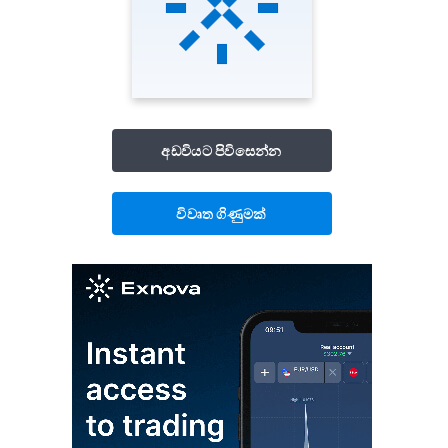
අඩවියට පිවිසෙන්න
විවෘත ගිණුමක්