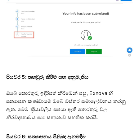
පියවර 5: තහවුරු කිරීම සහ අනුමැතිය
ඔබේ තොරතුරු ඉදිරිපත් කිරීමෙන් පසු, Exnova හි
සත්‍යාපන කණ්ඩායම ඔබේ විස්තර සමාලෝචනය කරනු
ඇත. මෙම ක්‍රියාවලිය සපයා ඇති තොරතුරු වල
නිරවද්‍යතාවය සහ සත්‍යතාව සහතික කරයි.
පියවර 6: සත්‍යාපනය පිළිබඳ දැනුම්දීම