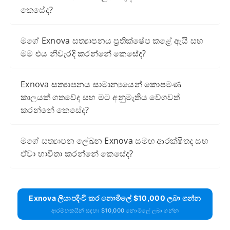
කෙසේද?
මගේ Exnova සත්‍යාපනය ප්‍රතික්ෂේප කළේ ඇයි සහ
මම එය නිවැරදි කරන්නේ කෙසේද?
Exnova සත්‍යාපනය සාමාන්‍යයෙන් කොපමණ
කාලයක් ගතවේද සහ මට අනුමැතිය වේගවත්
කරන්නේ කෙසේද?
මගේ සත්‍යාපන ලේඛන Exnova සමඟ ආරක්ෂිතද සහ
ඒවා භාවිතා කරන්නේ කෙසේද?
Exnova ලියාපදිංචි කර නොමිලේ $10,000 ලබා ගන්න
ආරම්භකයින් සඳහා $10,000 නොමිලේ ලබා ගන්න