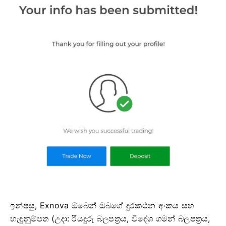
ඉන්පසු, Exnova ඔබෙන් ඔබගේ දුරකථන අංකය සහ
හැඳුනුම්පත (උදා: රියදුරු බලපත්‍රය, විදේශ ගමන් බලපත්‍රය,