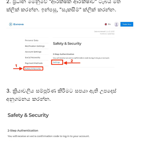
2. ප්‍රධාන මෙනුවේ "ආරක්ෂක ආරක්ෂාව" ටැබය මත
ක්ලික් කරන්න. ඉන්පසු, "සැකසීම්" ක්ලික් කරන්න.
3. ක්‍රියාවලිය සම්පූර්ණ කිරීමට සපයා ඇති උපදෙස්
අනුගමනය කරන්න.