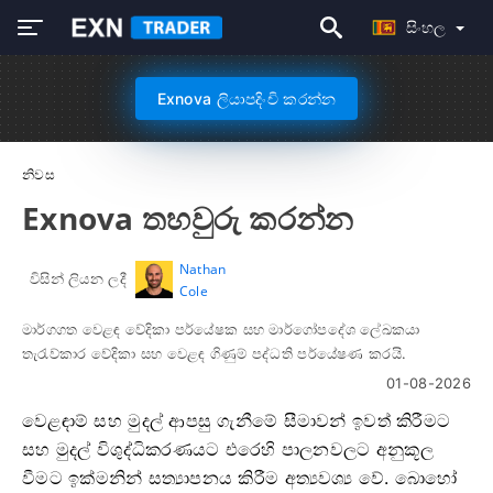
සිංහල
Exnova ලියාපදිංචි කරන්න
නිවස
Exnova තහවුරු කරන්න
Nathan
විසින් ලියන ලදී
Cole
මාර්ගගත වෙළඳ වේදිකා පර්යේෂක සහ මාර්ගෝපදේශ ලේඛකයා
තැරැව්කාර වේදිකා සහ වෙළඳ ගිණුම් පද්ධති පර්යේෂණ කරයි.
01-08-2026
වෙළඳාම් සහ මුදල් ආපසු ගැනීමේ සීමාවන් ඉවත් කිරීමට
සහ මුදල් විශුද්ධිකරණයට එරෙහි පාලනවලට අනුකූල
වීමට ඉක්මනින් සත්‍යාපනය කිරීම අත්‍යවශ්‍ය වේ. බොහෝ