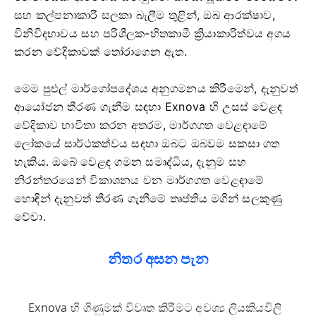
සහ කල්පනාකාරී සලකා බැලීම තුළින්, ඔබ ආරක්ෂාව,
විනිවිදභාවය සහ පරිශීලක-හිතකාමී ක්‍රියාකාරිත්වය අගය
කරන වේදිකාවක් තෝරාගෙන ඇත.
මෙම පුළුල් මාර්ගෝපදේශය අනුගමනය කිරීමෙන්, දැනුවත්
ආයෝජන තීරණ ගැනීම සඳහා Exnova හි උසස් වෙළඳ
වේදිකාව භාවිතා කරන අතරම, මාර්ගගත වෙළඳාමේ
ලෝකයේ සාර්ථකත්වය සඳහා ඔබට ඔබවම සකසා ගත
හැකිය. ඔබේ වෙළඳ ගමන සමෘද්ධිය, දැනුම සහ
නිරන්තරයෙන් විකාශනය වන මාර්ගගත වෙළඳාමේ
හොඳින් දැනුවත් තීරණ ගැනීමේ තෘප්තිය මගින් සලකුණු
වේවා.
නිතර අසන පැන
Exnova හි ගිණුමක් විවෘත කිරීමට අවශ්‍ය ලියකියවිලි