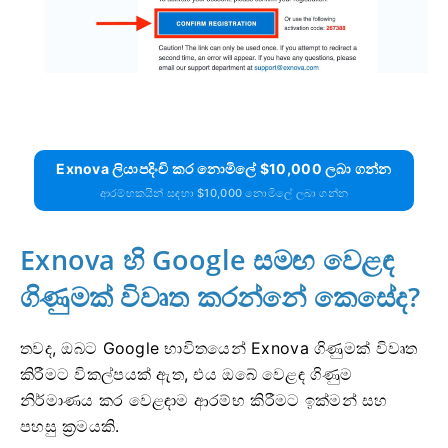
Exnova ලියාපදිංචි කර නොමිලේ $10,000 ලබා ගන්න
ආරම්භකයින් සඳහා $10,000 නොමිලේ ලබා ගන්න
Exnova හි Google සමඟ වෙළඳ
ගිණුමක් විවෘත කරන්නේ කෙසේද?
තවද, ඔබට Google භාවිතයෙන් Exnova ගිණුමක් විවෘත
කිරීමට විකල්පයක් ඇත, එය ඔබේ වෙළඳ ගිණුම
නිර්මාණය කර වෙළඳාම ආරම්භ කිරීමට ඉක්මන් සහ
පහසු ක්‍රමයකි.