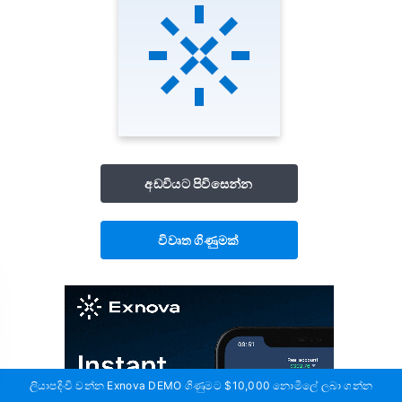
අඩවියට පිවිසෙන්න
විවෘත ගිණුමක්
ලියාපදිංචි වන්න Exnova DEMO ගිණුමට $10,000 නොමිලේ ලබා ගන්න