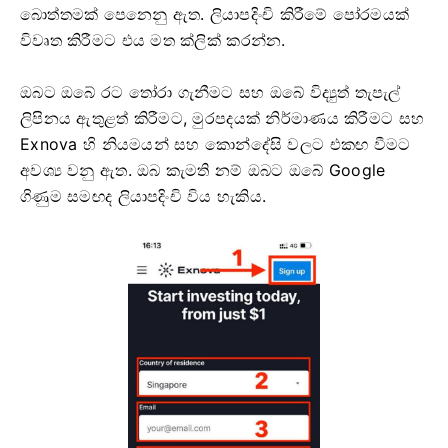
බොත්තමක් පෙනෙනු ඇත. ලියාපදිංචි කිරීමේ පෝරමයක්
විවෘත කිරීමට එය මත ක්ලික් කරන්න.
ඔබට ඔබේ රට තෝරා ගැනීමට සහ ඔබේ විද්‍යුත් තැපැල්
ලිපිනය ඇතුළත් කිරීමට, මුරපදයක් නිර්මාණය කිරීමට සහ
Exnova හි නියමයන් සහ කොන්දේසි වලට එකඟ වීමට
අවශ්‍ය වනු ඇත. ඔබ කැමති නම් ඔබට ඔබේ Google
ගිණුම සමඟද ලියාපදිංචි විය හැකිය.