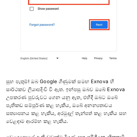
සුභ පැතුම්! ඔබ Google ගිණුමක් සමඟ Exnova හි
සාර්ථකව ලියාපදිංචි වී ඇත. ඉන්පසු ඔබව ඔබේ Exnova
උපකරණ පුවරුවට ගෙන යනු ඇත, එහිදී ඔබට ඔබේ
පැතිකඩ සම්පූර්ණ කළ හැකිය, ඔබේ අනන්‍යතාවය
සත්‍යාපනය කළ හැකිය, අරමුදල් තැන්පත් කළ හැකිය සහ
වෙළඳාම ආරම්භ කළ හැකිය.