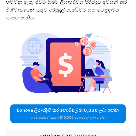
හමුවනු ඇත, එවිට ඔබට ලියාපදිංචිය පිරිසිදුව අවසන් කර
විශ්වාසයෙන් යුතුව අරමුදල් සැපයීමට සහ වෙළඳාමට
යාමට හැකිය.
Exnova ලියාපදිංචි කර නොමිලේ $10,000 ලබා ගන්න
ආරම්භකයින් සඳහා $10,000 නොමිලේ ලබා ගන්න