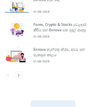
01-08-2026
Forex, Crypto & Stocks වෙළඳාම්
කිරීම සහ Exnova මත මුදල් ආපසු
ගැනීම
01-08-2026
Exnova තැන්පතු ක්රම, අවම සහ
සැකසුම් කාලය
01-08-2026