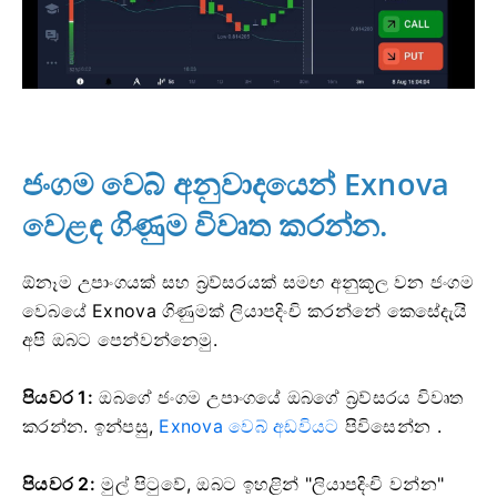
ජංගම වෙබ් අනුවාදයෙන් Exnova
වෙළඳ ගිණුම විවෘත කරන්න.
ඕනෑම උපාංගයක් සහ බ්‍රව්සරයක් සමඟ අනුකූල වන ජංගම
වෙබයේ Exnova ගිණුමක් ලියාපදිංචි කරන්නේ කෙසේදැයි
අපි ඔබට පෙන්වන්නෙමු.
පියවර 1:
ඔබගේ ජංගම උපාංගයේ ඔබගේ බ්‍රව්සරය විවෘත
කරන්න. ඉන්පසු,
Exnova වෙබ් අඩවියට
පිවිසෙන්න .
පියවර 2:
මුල් පිටුවේ, ඔබට ඉහළින් "ලියාපදිංචි වන්න"