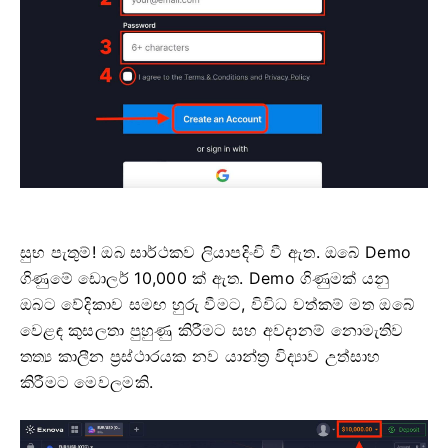
සුභ පැතුම්! ඔබ සාර්ථකව ලියාපදිංචි වී ඇත. ඔබේ Demo
ගිණුමේ ඩොලර් 10,000 ක් ඇත. Demo ගිණුමක් යනු
ඔබට වේදිකාව සමඟ හුරු වීමට, විවිධ වත්කම් මත ඔබේ
වෙළඳ කුසලතා පුහුණු කිරීමට සහ අවදානම් නොමැතිව
තත්‍ය කාලීන ප්‍රස්ථාරයක නව යාන්ත්‍ර විද්‍යාව උත්සාහ
කිරීමට මෙවලමකි.