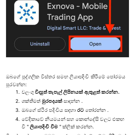
ඔබගේ පුද්ගලික විස්තර සමඟ ලියාපදිංචි කිරීමේ පෝරමය
පුරවන්න:
වලංගු
විද්‍යුත් තැපැල් ලිපිනයක් ඇතුළත් කරන්න.
ශක්තිමත්
මුරපදයක්
සාදන්න .
ඔබගේ ස්ථිර පදිංචිය සඳහා
රට
තෝරන්න .
වේදිකාවේ නියමයන් සහ කොන්දේසි වලට එකඟ
වී "
ලියාපදිංචි වීම
" ක්ලික් කරන්න.