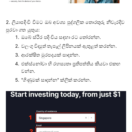
2. ලියාපදිංචි වීමට ඔබ අවශ්‍ය පුද්ගලික තොරතුරු නිවැරදිව
පුරවා ගත යුතුය:
ඔබේ ස්ථිර පදිංචිය සඳහා රට තෝරන්න.
වලංගු විද්‍යුත් තැපැල් ලිපිනයක් ඇතුළත් කරන්න.
ආරක්ෂිත මුරපදයක් සාදන්න.
එක්ස්නෝවා හි රහස්‍යතා ප්‍රතිපත්තිය කියවා එකඟ
වන්න.
"ගිණුමක් සාදන්න" ක්ලික් කරන්න.