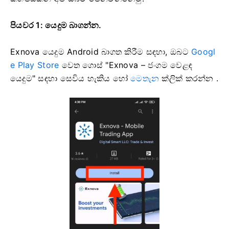
පියවර 1: යෙදුම බාගන්න.
Exnova යෙදුම Android බාගත කිරීම සඳහා, ඔබට
Googl
e Play Store
වෙත ගොස් "Exnova – ජංගම වෙළඳ
යෙදුම" සඳහා සෙවිය හැකිය හෝ
මෙතැන
ක්ලික් කරන්න .