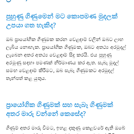
පුහුණු ගිණුමෙන් මට කොපමණ මුදලක්
උපයා ගත හැකිද?
ඔබ ප්‍රායෝගික ගිණුමක කරන වෙළඳාම් වලින් ඔබට ලාභ
ලැබිය නොහැක. ප්‍රායෝගික ගිණුමක, ඔබට අතථ්‍ය අරමුදල්
ලැබෙන අතර අතථ්‍ය වෙළඳාම් සිදු කරයි. එය පුහුණු
අරමුණු සඳහා පමණක් නිර්මාණය කර ඇත. සැබෑ මුදල්
සමඟ වෙළඳාම් කිරීමට, ඔබ සැබෑ ගිණුමකට අරමුදල්
තැන්පත් කළ යුතුය.
ප්‍රායෝගික ගිණුමක් සහ සැබෑ ගිණුමක්
අතර මාරු වන්නේ කෙසේද?
ගිණුම් අතර මාරු වීමට, ඉහළ දකුණු කෙළවරේ ඇති ඔබේ