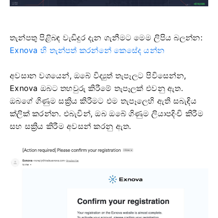
තැන්පතු පිළිබඳ වැඩිදුර දැන ගැනීමට මෙම ලිපිය බලන්න:
Exnova හි තැන්පත් කරන්නේ කෙසේද යන්න
අවසාන වශයෙන්, ඔබේ විද්‍යුත් තැපෑලට පිවිසෙන්න,
Exnova ඔබට තහවුරු කිරීමේ තැපෑලක් එවනු ඇත.
ඔබගේ ගිණුම සක්‍රිය කිරීමට එම තැපෑලෙහි ඇති සබැඳිය
ක්ලික් කරන්න. එබැවින්, ඔබ ඔබේ ගිණුම ලියාපදිංචි කිරීම
සහ සක්‍රිය කිරීම අවසන් කරනු ඇත.