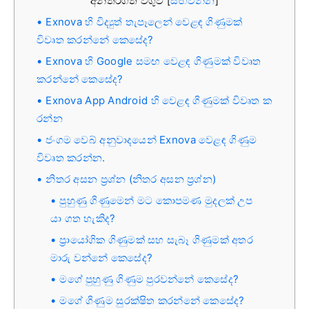
අන්තර්ගත වගුව
සඟවන්න
[
]
Exnova හි විද්‍යුත් තැපෑලෙන් වෙළඳ ගිණුමක්
විවෘත කරන්නේ කෙසේද?
Exnova හි Google සමඟ වෙළඳ ගිණුමක් විවෘත
කරන්නේ කෙසේද?
Exnova App Android හි වෙළඳ ගිණුමක් විවෘත ක
රන්න
ජංගම වෙබ් අනුවාදයෙන් Exnova වෙළඳ ගිණුම
විවෘත කරන්න.
නිතර අසන ප්‍රශ්න (නිතර අසන ප්‍රශ්න)
පුහුණු ගිණුමෙන් මට කොපමණ මුදලක් උප
යා ගත හැකිද?
ප්‍රායෝගික ගිණුමක් සහ සැබෑ ගිණුමක් අතර
මාරු වන්නේ කෙසේද?
මගේ පුහුණු ගිණුම පුරවන්නේ කෙසේද?
මගේ ගිණුම සුරක්ෂිත කරන්නේ කෙසේද?