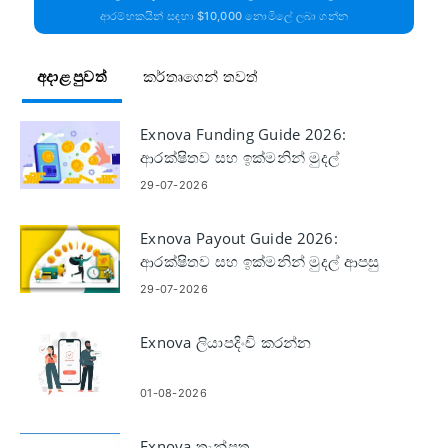
ආරම්භකයින් සඳහා $10,000 නොමිලේ ලබා ගන්න
අදාළ පුවත්
කර්තෘගෙන් තවත්
Exnova Funding Guide 2026:
ආරක්ෂිතව සහ ඉක්මනින් මුදල්
තැන්පත් කරන්නේ කෙසේද?
29-07-2026
Exnova Payout Guide 2026:
ආරක්ෂිතව සහ ඉක්මනින් මුදල් ආපසු
ගන්නේ කෙසේද
29-07-2026
Exnova ලියාපදිංචි කරන්න
01-08-2026
Exnova තැන්පතු