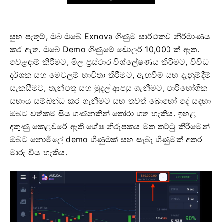
සුභ පැතුම්, ඔබ ඔබේ Exnova ගිණුම සාර්ථකව නිර්මාණය
කර ඇත. ඔබේ Demo ගිණුමේ ඩොලර් 10,000 ක් ඇත.
වෙළඳාම් කිරීමට, මිල ප්‍රස්ථාර විශ්ලේෂණය කිරීමට, විවිධ
දර්ශක සහ මෙවලම් භාවිතා කිරීමට, ඇඟවීම් සහ දැනුම්දීම්
සැකසීමට, තැන්පතු සහ මුදල් ආපසු ගැනීමට, පාරිභෝගික
සහාය සම්බන්ධ කර ගැනීමට සහ තවත් බොහෝ දේ සඳහා
ඔබට වත්කම් සිය ගණනකින් තෝරා ගත හැකිය. ඉහළ
දකුණු කෙළවරේ ඇති ශේෂ නිරූපකය මත තට්ටු කිරීමෙන්
ඔබට නොමිලේ demo ගිණුමක් සහ සැබෑ ගිණුමක් අතර
මාරු විය හැකිය.