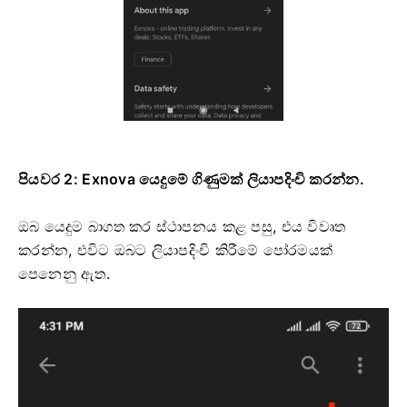
පියවර 2: Exnova යෙදුමේ ගිණුමක් ලියාපදිංචි කරන්න.
ඔබ යෙදුම බාගත කර ස්ථාපනය කළ පසු, එය විවෘත
කරන්න, එවිට ඔබට ලියාපදිංචි කිරීමේ පෝරමයක්
පෙනෙනු ඇත.