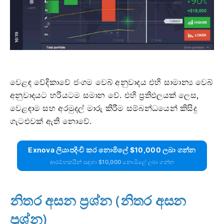
වෙළඳ වේදිකාවේ ජංගම වෙබ් අනුවාදය එහි සාමාන්‍ය වෙබ්
අනුවාදයට හරියටම සමාන වේ. එහි ප්‍රතිඵලයක් ලෙස,
වෙළඳාම සහ අරමුදල් මාරු කිරීම සම්බන්ධයෙන් කිසිදු
ගැටළුවක් ඇති නොවේ.
Exnova ලියාපදිංචි කර නොමිලේ $10,000 ලබා ගන්න
ආරම්භකයින් සඳහා $10,000 නොමිලේ ලබා ගන්න
නිතර අසන ප්‍රශ්න (නිතර අසන
ප්‍රශ්න)