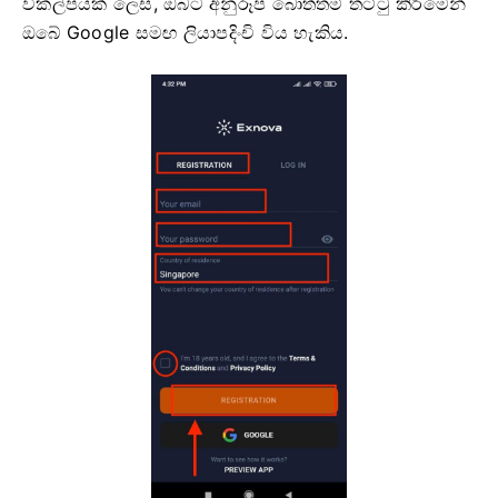
විකල්පයක් ලෙස, ඔබට අනුරූප බොත්තම් තට්ටු කිරීමෙන්
ඔබේ Google සමඟ ලියාපදිංචි විය හැකිය.