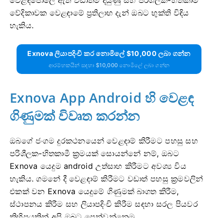
වෙළඳපොලේ ඇති වඩාත්ම දියුණු සහ පරිශීලක-හිතකාමී
වේදිකාවක වෙළඳාමේ ප්‍රතිලාභ දැන් ඔබට භුක්ති විඳිය
හැකිය.
Exnova ලියාපදිංචි කර නොමිලේ $10,000 ලබා ගන්න
ආරම්භකයින් සඳහා $10,000 නොමිලේ ලබා ගන්න
Exnova App Android හි වෙළඳ
ගිණුමක් විවෘත කරන්න
ඔබගේ ජංගම දුරකථනයෙන් වෙළඳාම් කිරීමට පහසු සහ
පරිශීලක-හිතකාමී ක්‍රමයක් සොයන්නේ නම්, ඔබට
Exnova යෙදුම android උත්සාහ කිරීමට අවශ්‍ය විය
හැකිය. ගමනේ දී වෙළඳාම් කිරීමට වඩාත් පහසු ක්‍රමවලින්
එකක් වන Exnova යෙදුමේ ගිණුමක් බාගත කිරීම,
ස්ථාපනය කිරීම සහ ලියාපදිංචි කිරීම සඳහා සරල පියවර
කිහිපයකින් අපි ඔබට පෙන්වන්නෙමු.