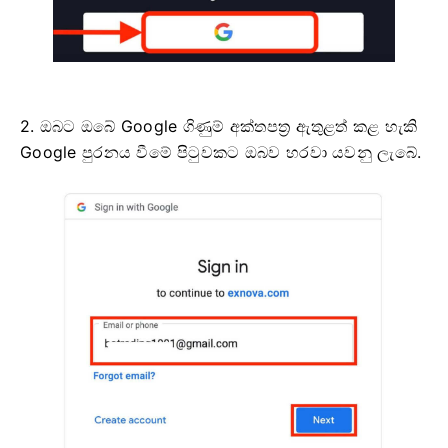
2. ඔබට ඔබේ Google ගිණුම් අක්තපත්‍ර ඇතුළත් කළ හැකි
Google පුරනය වීමේ පිටුවකට ඔබව හරවා යවනු ලැබේ.