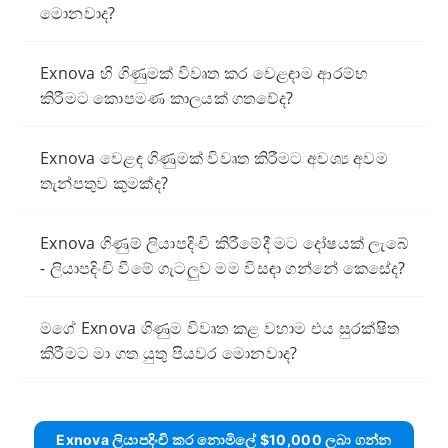
මොනවාද?
Exnova හි ගිණුමක් විවෘත කර වෙළඳාම ආරම්භ
කිරීමට කොපමණ කාලයක් ගතවේද?
Exnova වෙළඳ ගිණුමක් විවෘත කිරීමට අවශ්‍ය අවම
තැන්පතුව කුමක්ද?
Exnova ගිණුම් ලියාපදිංචි කිරීමේදී මට දෝෂයක් ලැබේ
- ලියාපදිංචි වීමේ ගැටලුව මම විසඳා ගන්නේ කෙසේද?
මගේ Exnova ගිණුම විවෘත කළ වහාම එය සුරක්ෂිත
කිරීමට මා ගත යුතු පියවර මොනවාද?
Exnova ලියාපදිංචි කර නොමිලේ $10,000 ලබා ගන්න