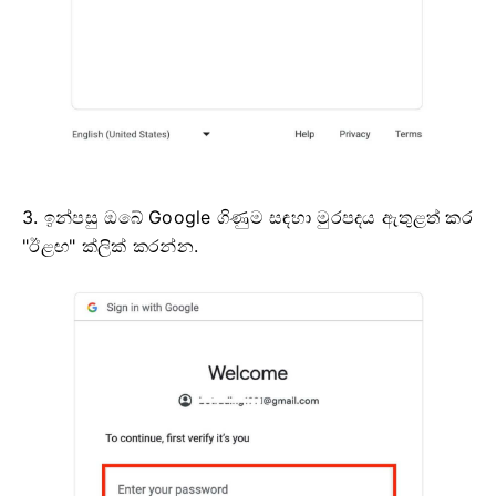
3. ඉන්පසු ඔබේ Google ගිණුම සඳහා මුරපදය ඇතුළත් කර
"ඊළඟ" ක්ලික් කරන්න.