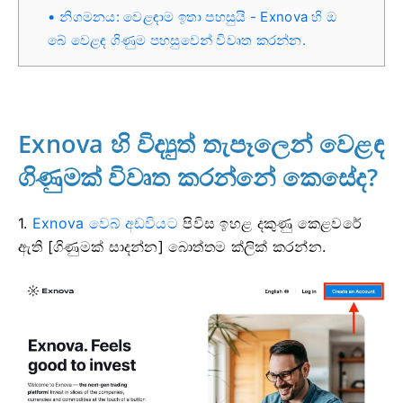
නිගමනය: වෙළඳාම ඉතා පහසුයි - Exnova හි ඔ
බේ වෙළඳ ගිණුම පහසුවෙන් විවෘත කරන්න.
Exnova හි විද්‍යුත් තැපෑලෙන් වෙළඳ
ගිණුමක් විවෘත කරන්නේ කෙසේද?
1.
Exnova වෙබ් අඩවියට
පිවිස ඉහළ දකුණු කෙළවරේ
ඇති [ගිණුමක් සාදන්න] බොත්තම ක්ලික් කරන්න.