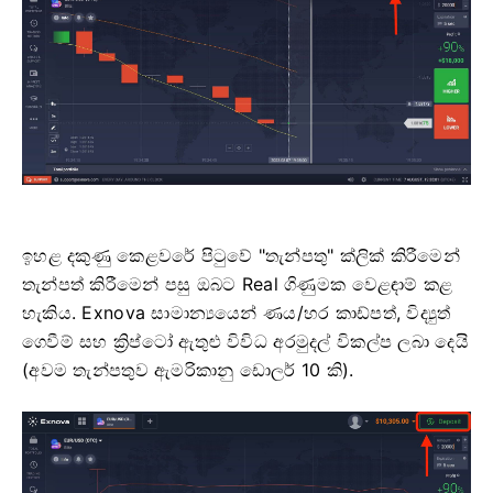
ඉහළ දකුණු කෙළවරේ පිටුවේ "තැන්පතු" ක්ලික් කිරීමෙන්
තැන්පත් කිරීමෙන් පසු ඔබට Real ගිණුමක වෙළඳාම් කළ
හැකිය. Exnova සාමාන්‍යයෙන් ණය/හර කාඩ්පත්, විද්‍යුත්
ගෙවීම් සහ ක්‍රිප්ටෝ ඇතුළු විවිධ අරමුදල් විකල්ප ලබා දෙයි
(අවම තැන්පතුව ඇමරිකානු ඩොලර් 10 කි).