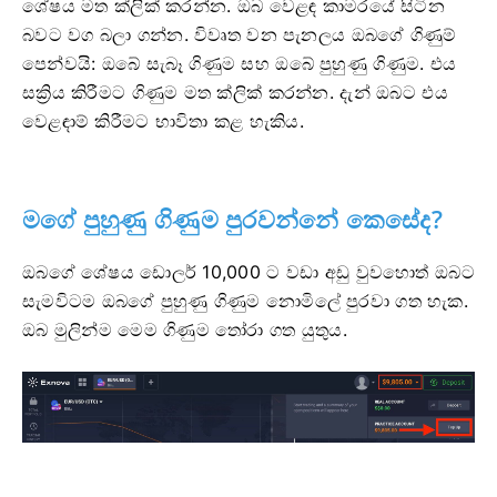
ශේෂය මත ක්ලික් කරන්න. ඔබ වෙළඳ කාමරයේ සිටින
බවට වග බලා ගන්න. විවෘත වන පැනලය ඔබගේ ගිණුම්
පෙන්වයි: ඔබේ සැබෑ ගිණුම සහ ඔබේ පුහුණු ගිණුම. එය
සක්‍රිය කිරීමට ගිණුම මත ක්ලික් කරන්න. දැන් ඔබට එය
වෙළඳාම් කිරීමට භාවිතා කළ හැකිය.
මගේ පුහුණු ගිණුම පුරවන්නේ කෙසේද?
ඔබගේ ශේෂය ඩොලර් 10,000 ට වඩා අඩු වුවහොත් ඔබට
සැමවිටම ඔබගේ පුහුණු ගිණුම නොමිලේ පුරවා ගත හැක.
ඔබ මුලින්ම මෙම ගිණුම තෝරා ගත යුතුය.