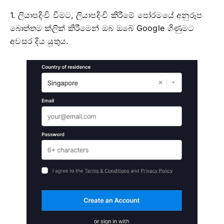
1. ලියාපදිංචි වීමට, ලියාපදිංචි කිරීමේ පෝරමයේ අනුරූප
බොත්තම ක්ලික් කිරීමෙන් ඔබ ඔබේ Google ගිණුමට
අවසර දිය යුතුය.