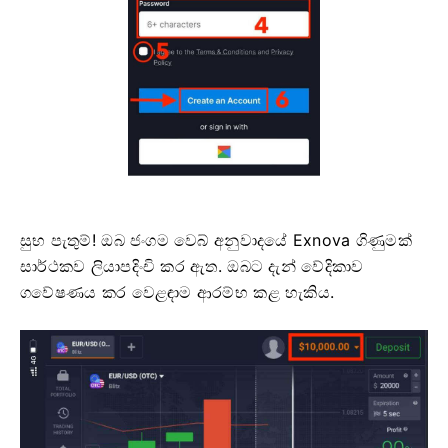
සුභ පැතුම්! ඔබ ජංගම වෙබ් අනුවාදයේ Exnova ගිණුමක්
සාර්ථකව ලියාපදිංචි කර ඇත. ඔබට දැන් වේදිකාව
ගවේෂණය කර වෙළඳාම ආරම්භ කළ හැකිය.