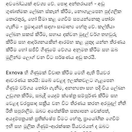
අවබෝධයක් අවශ්‍ය වේ. පොදු අන්තරායන් - අඩු
ගුණාත්මක ලේඛන ස්කෑන් කිරීම, නොගැලපෙන පුද්ගලික
තොරතුරු, හෝ සීමා කළ ගෙවීම් සපයන්නෙකු තෝරා
ගැනීම - ප්‍රමාදයන් සඳහා සාමාන්‍ය හේතු වේ. කල්තියා
ලේඛන සකස් කිරීම, සහාය දක්වන මුදල් වර්ග තහවුරු
කිරීම සහ ආදර්ශනයකින් ආරම්භ කළ යුතුද යන්න තීරණය
කිරීම හෝ සජීවී ගිණුමේ වේගය අනුමත කිරීම සහ ඔබ
මුලින්ම ලොග් වන විට ඝර්ෂණය අඩු කරයි.
Exnova හි ගිණුමක් විවෘත කිරීම මෙහි ඇති පියවර
ආවරණය කරයි: ඔබේ වෙළඳ ඉලක්කවලට ගැළපෙන
ගිණුම් වර්ගය තෝරා ගැනීම, අනන්‍යතා සහ පදිංචිය ලේඛන
උඩුගත කිරීම, සබැඳි යෙදුම් ක්ෂේත්‍ර සම්පූර්ණ කිරීම සහ
වෙළඳ වරප්‍රසාද සක්‍රීය වන විට තීරණය කරන අරමුදල් නීති
රීති සපුරාලීම. ඔබට අපේක්ෂිත සත්‍යාපන චෙක්පත්,
අයදුම්පත්‍රයක් ප්‍රතික්ෂේප වීමට හේතු, ප්‍රායෝගික ගෙවීම්
ඉඟි සහ මූලික ගිණුම්-ආරක්ෂක පියවරයන් ද ඔබට