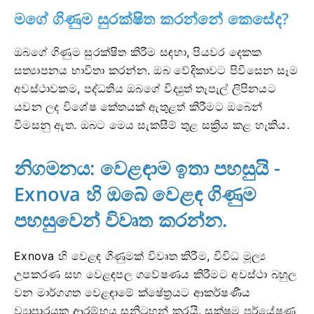
මගේ ගිණුම සුරක්ෂිත කරන්නේ කෙසේද?
ඔබගේ ගිණුම සුරක්ෂිත කිරීම සඳහා, පියවර දෙකක
සත්‍යාපනය භාවිතා කරන්න. ඔබ වේදිකාවට පිවිසෙන සෑම
අවස්ථාවකම, පද්ධතිය ඔබගේ විද්‍යුත් තැපැල් ලිපිනයට
යවන ලද විශේෂ කේතයක් ඇතුළත් කිරීමට ඔබෙන්
විමසනු ඇත. ඔබට මෙය සැකසීම් තුළ සක්‍රිය කළ හැකිය.
නිගමනය: වෙළඳාම ඉතා පහසුයි -
Exnova හි ඔබේ වෙළඳ ගිණුම
පහසුවෙන් විවෘත කරන්න.
Exnova හි වෙළඳ ගිණුමක් විවෘත කිරීම, විවිධ මූල්‍ය
උපකරණ සහ වෙළඳපල ගවේෂණය කිරීමට අවස්ථා බහුල
වන මාර්ගගත වෙළඳාමේ ක්ෂේත්‍රයට ආකර්ෂණීය
ව්‍යාපාරයක ආරම්භය සනිටුහන් කරයි. සූක්ෂම පර්යේෂණ