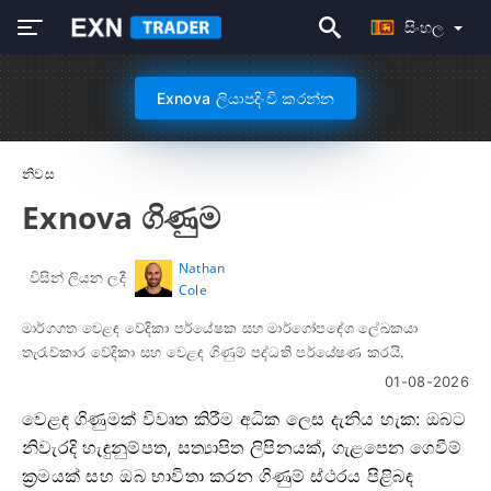
සිංහල
Exnova ලියාපදිංචි කරන්න
නිවස
Exnova ගිණුම
Nathan
විසින් ලියන ලදී
Cole
මාර්ගගත වෙළඳ වේදිකා පර්යේෂක සහ මාර්ගෝපදේශ ලේඛකයා
තැරැව්කාර වේදිකා සහ වෙළඳ ගිණුම් පද්ධති පර්යේෂණ කරයි.
01-08-2026
වෙළඳ ගිණුමක් විවෘත කිරීම අධික ලෙස දැනිය හැක: ඔබට
නිවැරදි හැඳුනුම්පත, සත්‍යාපිත ලිපිනයක්, ගැළපෙන ගෙවීම්
ක්‍රමයක් සහ ඔබ භාවිතා කරන ගිණුම් ස්ථරය පිළිබඳ