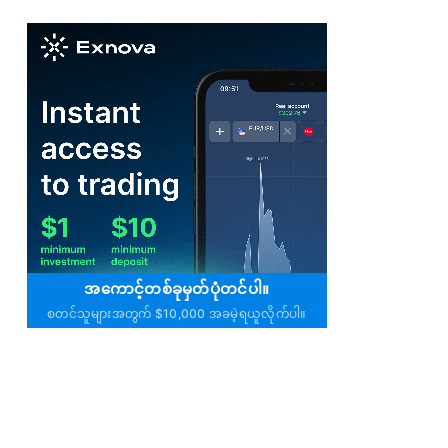
အကောင့်တစ်ခုမှတ်ပုံတင်ပါ။
စတင်သူများအတွက် $10,000 အခမဲ့ရယူလိုက်ပါ။