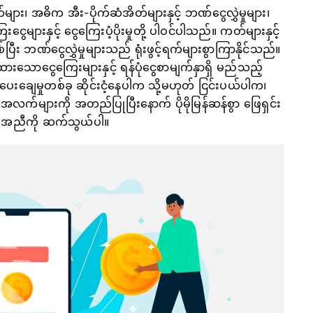
ား၊ အဓိက အီး-ပိုက်ဆံအိတ်များနှင့် ဘဏ်ငွေလွှဲမှုများ၊
များနှင့် ငွေကြေးပံ့ပိုးမှုတို့ ပါဝင်ပါသည်။ ကတ်များနှင့်
်ပြီး ဘဏ်ငွေလွှဲမှုများသည် ရုံးဖွင့်ရက်များစွာကြာနိုင်သည်။
ြုထားသောငွေကြေးများနှင့် ရန်ပုံငွေစာမျက်နှာရှိ မည်သည့်
ပေးချေမှုတစ်ခု ဆိုင်းငံ့နေပါက သို့မဟုတ် ငြင်းပယ်ပါက၊
ားကို အတည်ပြုပြီးနောက် ပိုမိုမြန်ဆန်စွာ ဖြေရှင်း
အကူအညီကို ဆက်သွယ်ပါ။