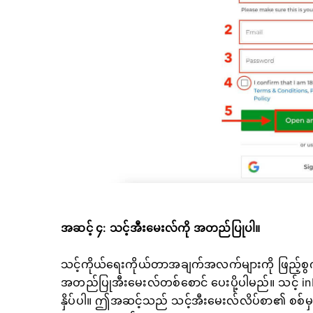
အဆင့် ၄: သင့်အီးမေးလ်ကို အတည်ပြုပါ။
သင့်ကိုယ်ရေးကိုယ်တာအချက်အလက်များကို ဖြည့်စွ
အတည်ပြုအီးမေးလ်တစ်စောင် ပေးပို့ပါမည်။ သင့် in
နှိပ်ပါ။ ဤအဆင့်သည် သင့်အီးမေးလ်လိပ်စာ၏ စစ်မှန်မ