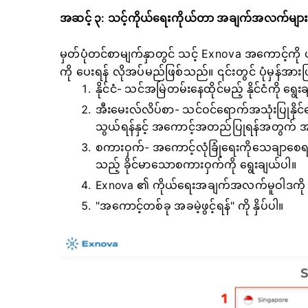
အဆင့် ၃: သင့်ကိုယ်ရေးကိုယ်တာ အချက်အလက်များ
မှတ်ပုံတင်စာမျက်နှာတွင် သင့် Exnova အကောင့်က
ကို ပေးရန် လိုအပ်မည်ဖြစ်သည်။ ၎င်းတွင် ပုံမှန်အား
နိုင်ငံ- သင်အမြဲတမ်းနေထိုင်မည့် နိုင်ငံကို ရွေ
အီးမေးလ်လိပ်စာ- သင်ဝင်ရောက်အသုံးပြုနိုင
သွယ်ရန်နှင့် အကောင့်အတည်ပြုရန်အတွက် အ
စကားဝှက်- အကောင့်လုံခြုံရေးကိုသေချာစေရန
သည့် ခိုင်မာသောစကားဝှက်ကို ရွေးချယ်ပါ။
Exnova ၏ ကိုယ်ရေးအချက်အလက်မူဝါဒကို 
"အကောင့်တစ်ခု အခမဲ့ဖွင့်ရန်" ကို နှိပ်ပါ။