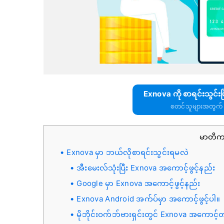
Exnova ကို စာရင်းသွင်း
စတင်သူများအတွက် 
မာတိ
Exnova မှာ ဘယ်လိုစာရင်းသွင်းရမလဲ
အီးမေးလ်သုံးပြီး Exnova အကောင့်ဖွင့်နည်း
Google မှာ Exnova အကောင့်ဖွင့်နည်း
Exnova Android အက်ပ်မှာ အကောင့်ဖွင့်ပါ။
မိုဘိုင်းဝက်ဘ်ဗားရှင်းတွင် Exnova အကောင့်