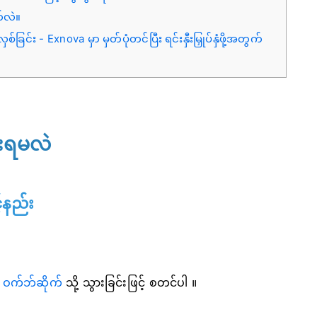
်လဲ။
်ခြင်း - Exnova မှာ မှတ်ပုံတင်ပြီး ရင်းနှီးမြှုပ်နှံဖို့အတွက်
်းရမလဲ
်နည်း
 ဝက်ဘ်ဆိုက်
သို့ သွားခြင်းဖြင့် စတင်ပါ ။