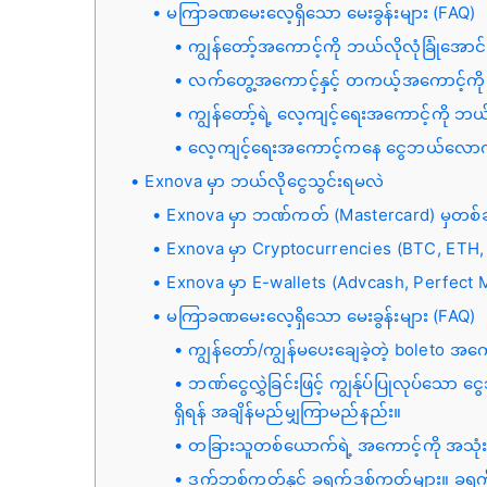
မကြာခဏမေးလေ့ရှိသော မေးခွန်းများ (FAQ)
ကျွန်တော့်အကောင့်ကို ဘယ်လိုလုံခြုံအောင
လက်တွေ့အကောင့်နှင့် တကယ့်အကောင့်ကို
ကျွန်တော့်ရဲ့ လေ့ကျင့်ရေးအကောင့်ကို ဘယ
လေ့ကျင့်ရေးအကောင့်ကနေ ငွေဘယ်လောက်ရ
Exnova မှာ ဘယ်လိုငွေသွင်းရမလဲ
Exnova မှာ ဘဏ်ကတ် (Mastercard) မှတစ်ဆင
Exnova မှာ Cryptocurrencies (BTC, ETH
Exnova မှာ E-wallets (Advcash, Perfect 
မကြာခဏမေးလေ့ရှိသော မေးခွန်းများ (FAQ)
ကျွန်တော်/ကျွန်မပေးချေခဲ့တဲ့ boleto အ
ဘဏ်ငွေလွှဲခြင်းဖြင့် ကျွန်ုပ်ပြုလုပ်သော
ရှိရန် အချိန်မည်မျှကြာမည်နည်း။
တခြားသူတစ်ယောက်ရဲ့ အကောင့်ကို အသုံးပြ
ဒက်ဘစ်ကတ်နှင့် ခရက်ဒစ်ကတ်များ။ ခရက်ဒ