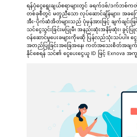
ရန်ပုံငွေရွေးချယ်စရာများတွင် ခရက်ဒစ်/ဒက်ဘစ်ကတ်မျ
တစ်ခုစီတွင် မတူညီသော လုပ်ဆောင်ချိန်များ၊ အခကြေးငွေ
အီး-ပိုက်ဆံအိတ်များသည် ပုံမှန်အားဖြင့် ချက်ချင်းဖြစ
သင်ငွေသွင်းခြင်းမပြုမီ၊ အနည်းဆုံးအနိမ့်ဆုံး၊ ခွင့်ပ
ဝန်ဆောင်မှုပေးခများကိုမဆို ပြန်လည်သုံးသပ်ပါ။ ငွေ
အတည်ပြုခြင်းအခြေအနေ၊ ကတ်အသေးစိတ်အချက်အလက်မျ
နိုင်စေရန် သင်၏ ငွေပေးငွေယူ ID ဖြင့် Exnova 