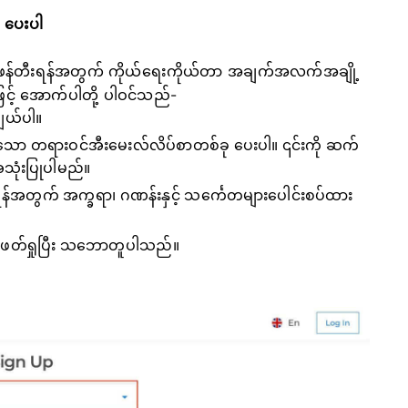
 ပေးပါ
ို ဖန်တီးရန်အတွက် ကိုယ်ရေးကိုယ်တာ အချက်အလက်အချို့
ဖြင့် အောက်ပါတို့ ပါဝင်သည်-
းချယ်ပါ။
်သော တရားဝင်အီးမေးလ်လိပ်စာတစ်ခု ပေးပါ။ ၎င်းကို ဆက်
သုံးပြုပါမည်။
်အတွက် အက္ခရာ၊ ဂဏန်းနှင့် သင်္ကေတများပေါင်းစပ်ထား
ဖတ်ရှုပြီး သဘောတူပါသည်။