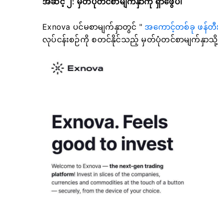
အဆင့် ၂: မှတ်ပုံတင်စာမျက်နှာကို ရှာဖွေပါ
Exnova ပင်မစာမျက်နှာတွင် "
အကောင့်တစ်ခု ဖန်တီး
လုပ်ငန်းစဉ်ကို စတင်နိုင်သည့် မှတ်ပုံတင်စာမျက်နှာသိ