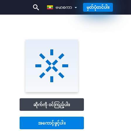
ဗမာစကာ
မှတ်ပုံတင်ပါ။
ဗမာစကာ
ဆိုက်ကို ဝင်ကြည့်ပါ။
အကောင့်ဖွင့်ပါ။