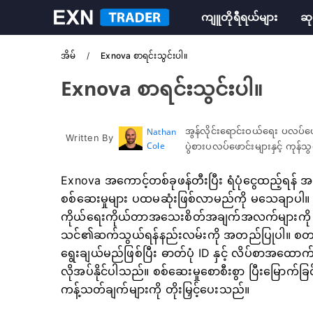
ကျူတိုရီရယ်များ
ဆု
အိမ်
Exnova စာရင်းသွင်းပါ။
Exnova စာရင်းသွင်းပါ။
အွန်လိုင်းရောင်းဝယ်ရေး ပလပ်ဖ
Nathan
Written By
Cole
ပွဲစားပလပ်ဖောင်းများနှင့် ကုန
Exnova အကောင့်တစ်ခုဖန်တီးပြီး ရံပုံငွေထည့်ရန်
စစ်ဆေးမှုများ ပထမဆုံးဖြစ်လာမည်ကို မသေချာပါ။ 
ကိုယ်ရေးကိုယ်တာအသေးစိတ်အချက်အလက်များကို ပံ့ပိုး
သင်၏ဆက်သွယ်ရန်နည်းလမ်းကို အတည်ပြုပါ။ စတင်
ရွေးချယ်မည်ဖြစ်ပြီး ဓာတ်ပုံ ID နှင့် လိပ်စာအထ
လိုအပ်နိုင်ပါသည်။ စစ်ဆေးမှုစောစီးစွာ ပြီးမြောက်ခြ
ကန့်သတ်ချက်များကို တိုးမြှင့်ပေးသည်။