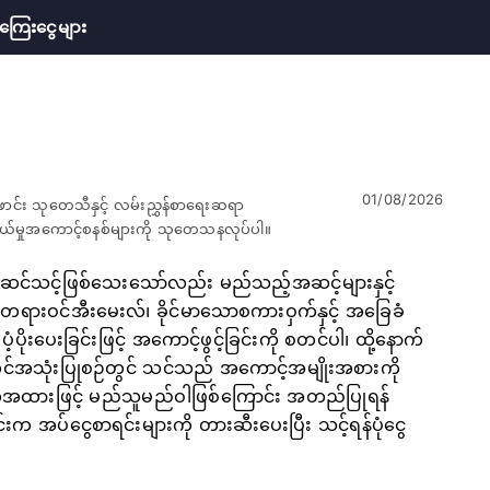
ကြေးငွေများ
01/08/2026
ောင်း သုတေသီနှင့် လမ်းညွှန်စာရေးဆရာ
်သွယ်မှုအကောင့်စနစ်များကို သုတေသနလုပ်ပါ။
 အဆင်သင့်ဖြစ်သေးသော်လည်း မည်သည့်အဆင့်များနှင့်
တရားဝင်အီးမေးလ်၊ ခိုင်မာသောစကားဝှက်နှင့် အခြေခံ
ပေးခြင်းဖြင့် အကောင့်ဖွင့်ခြင်းကို စတင်ပါ၊ ထို့နောက်
အသုံးပြုစဉ်တွင် သင်သည် အကောင့်အမျိုးအစားကို
ောက်အထားဖြင့် မည်သူမည်ဝါဖြစ်ကြောင်း အတည်ပြုရန်
င်းက အပ်ငွေစာရင်းများကို တားဆီးပေးပြီး သင့်ရန်ပုံငွေ