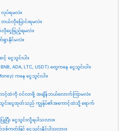
် လုပ်ရမလဲ။
 ဘယ်လိုပြောင်းရမလဲ။
်လိုငွေဖြည့်ရမလဲ။
ှာနိုင်မလဲ။
့် ငွေသွင်းပါ။
, BNB, ADA, LTC, USDT) တွေကနေ ငွေသွင်းပါ။
Money) ကနေ ငွေသွင်းပါ။
ကောင့်ထဲကို ဝင်လာဖို့ အချိန်ဘယ်လောက်ကြာမလဲ။
 ငွေသွင်းငွေထုတ်သည် ကျွန်ုပ်၏အကောင့်ထဲသို့ ရောက်
ုပြီး ငွေသွင်းလို့ရပါသလား။
စ်ကတ်ဖြင့် ငွေသွင်းနိုင်ပါသလား။