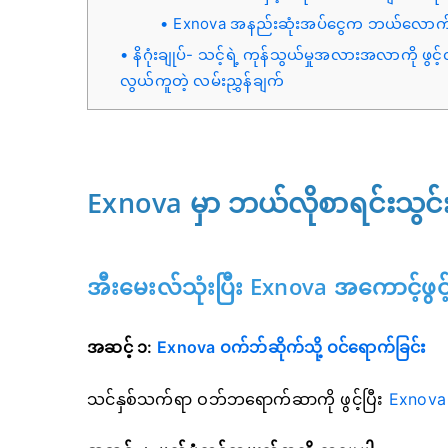
Exnova အနည်းဆုံးအပ်ငွေက ဘယ်လောက
နိဂုံးချုပ်- သင့်ရဲ့ ကုန်သွယ်မှုအလားအလာကို ဖွင့်လှစ
လွယ်ကူတဲ့ လမ်းညွှန်ချက်
Exnova မှာ ဘယ်လိုစာရင်းသွင
အီးမေးလ်သုံးပြီး Exnova အကောင့်ဖွင့
အဆင့် ၁:
Exnova ဝက်ဘ်ဆိုက်သို့ ဝင်ရောက်ခြင်း
သင်နှစ်သက်ရာ ဝဘ်ဘရောက်ဆာကို ဖွင့်ပြီး
Exnova