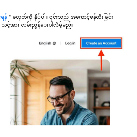
ရန်
" ခလုတ်ကို နှိပ်ပါ။ ၎င်းသည် အကောင့်ဖန်တီးခြင်း
ု့ သင့်အား လမ်းညွှန်ပေးပါလိမ့်မည်။