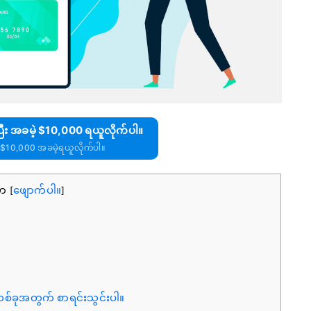
ပြီး အခမဲ့ $10,000 ရယူလိုက်ပါ။
$10,000 အခမဲ့ရယူလိုက်ပါ။
ကာ
ဖျောက်ပါ။
[
]
တစ်ခုအတွက် စာရင်းသွင်းပါ။