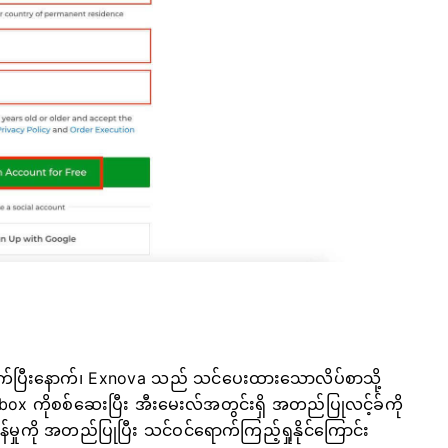
က်ပြီးနောက်၊ Exnova သည် သင်ပေးထားသောလိပ်စာသို့
box ကိုစစ်ဆေးပြီး အီးမေးလ်အတွင်းရှိ အတည်ပြုလင့်ခ်ကို
ှုကို အတည်ပြုပြီး သင်ဝင်ရောက်ကြည့်ရှုနိုင်ကြောင်း