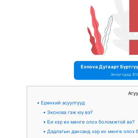
Exnova Дугаарт Бүртгү
Эхлэгчдэд $1
Агу
Ерөнхий асуултууд
Экснова гэж юу вэ?
Би хэр их мөнгө олох боломжтой вэ?
Дадлагын дансанд хэр их мөнгө олох