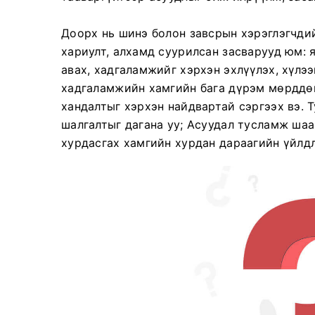
Доорх нь шинэ болон завсрын хэрэглэгчди
хариулт, алхамд суурилсан засварууд юм: 
авах, хадгаламжийг хэрхэн эхлүүлэх, хүлэ
хадгаламжийн хамгийн бага дүрэм мөрддөг
хандалтыг хэрхэн найдвартай сэргээх вэ.
шалгалтыг дагана уу; Асуудал тусламж ша
хурдасгах хамгийн хурдан дараагийн үйлдл