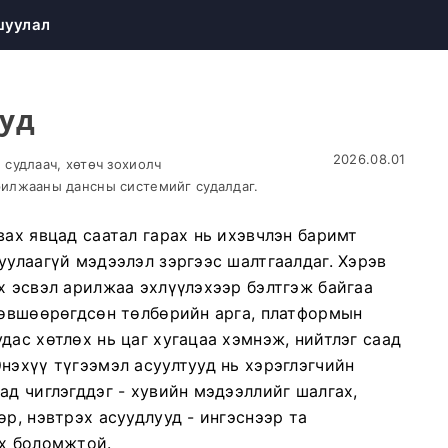
шуулал
ууд
2026.08.01
судлаач, хөтөч зохиолч
илжааны дансны системийг судалдаг.
вах явцад саатал гарах нь ихэвчлэн баримт
уулаагүй мэдээлэл зэргээс шалтгаалдаг. Хэрэв
х эсвэл арилжаа эхлүүлэхээр бэлтгэж байгаа
 зөвшөөрөгдсөн төлбөрийн арга, платформын
дас хөтлөх нь цаг хугацаа хэмнэж, нийтлэг саад
нэхүү түгээмэл асуултууд нь хэрэглэгчийн
ад чиглэгддэг - хувийн мэдээллийг шалгах,
р, нэвтрэх асуудлууд - ингэснээр та
ах боломжтой.