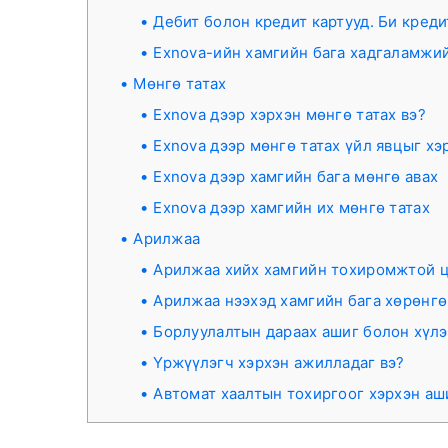
Дебит болон кредит картууд. Би креди
Exnova-ийн хамгийн бага хадгаламжий
Мөнгө татах
Exnova дээр хэрхэн мөнгө татах вэ?
Exnova дээр мөнгө татах үйл явцыг хэр
Exnova дээр хамгийн бага мөнгө авах
Exnova дээр хамгийн их мөнгө татах
Арилжаа
Арилжаа хийх хамгийн тохиромжтой ца
Арилжаа нээхэд хамгийн бага хөрөнгө
Борлуулалтын дараах ашиг болон хүлэ
Үржүүлэгч хэрхэн ажилладаг вэ?
Автомат хаалтын тохиргоог хэрхэн аш