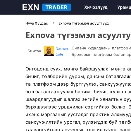
Хичээлүүд
Урам
Нүүр Хуудас
Exnova түгээмэл асуултууд
Exnova түгээмэл асуулт
Онлайн худалдааны платформ 
Nathan
Бичсэн
Cole
Брокерын платформ болон ар
Онгоцонд суух, мөнгө байршуулах, мөнгө а
бичиг, төлбөрийн дүрэм, дансны баталгааж
та платформ дээр бүртгүүлэх, санхүүжүүлэ
бол баталгаажуулах баримт бичиг, хүлээн
шаардлагуудыг шалгах энгийн хяналтын хуу
бэрхшээлээс урьдчилан сэргийлэх болно. Э
ихэнх маргааныг үүсгэдэг практик алхмууд
санхүүжилтийн урсгал, хүлээгдэж буй төлбө
тааваргүйгээр асуудлыг олж илрүүлж, зас