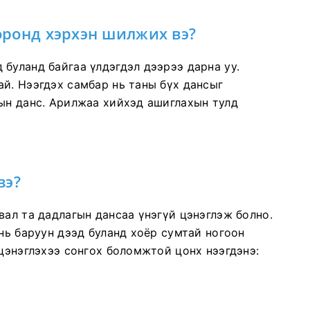
оронд хэрхэн шилжих вэ?
буланд байгаа үлдэгдэл дээрээ дарна уу.
й. Нээгдэх самбар нь таны бүх дансыг
гын данс. Арилжаа хийхэд ашиглахын тулд
вэ?
вал та дадлагын дансаа үнэгүй цэнэглэж болно.
 нь баруун дээд буланд хоёр сумтай ногоон
 цэнэглэхээ сонгох боломжтой цонх нээгдэнэ: