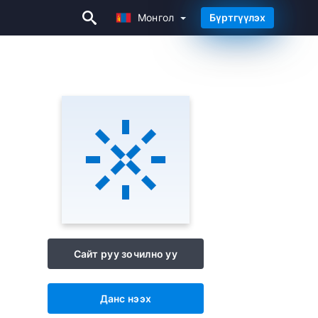
Монгол
Бүртгүүлэх
Монгол
Сайт руу зочилно уу
Данс нээх