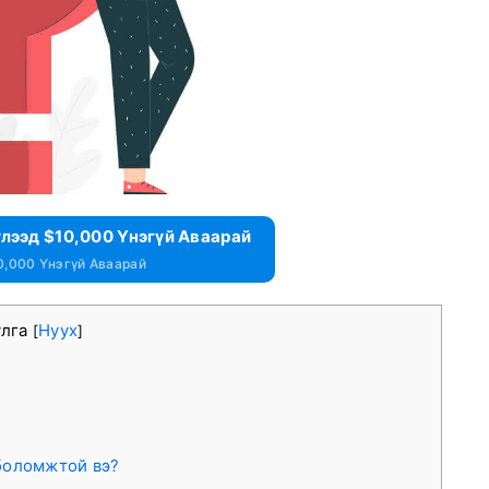
үлээд $10,000 Үнэгүй Аваарай
0,000 Үнэгүй Аваарай
улга
Нуух
[
]
 боломжтой вэ?