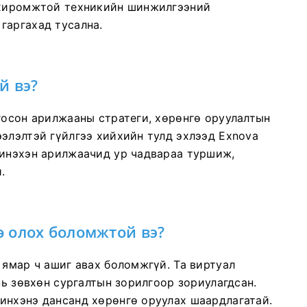
тохиромжтой техникийн шинжилгээний
гаргахад тусална.
й вэ?
госон арилжааны стратеги, хөрөнгө оруулалтын
элэлтэй гүйлгээ хийхийн тулд эхлээд Exnova
Шинэхэн арилжаачид ур чадвараа туршиж,
.
ө олох боломжтой вэ?
 ямар ч ашиг авах боломжгүй. Та виртуал
нь зөвхөн сургалтын зорилгоор зориулагдсан.
жинхэнэ дансанд хөрөнгө оруулах шаардлагатай.