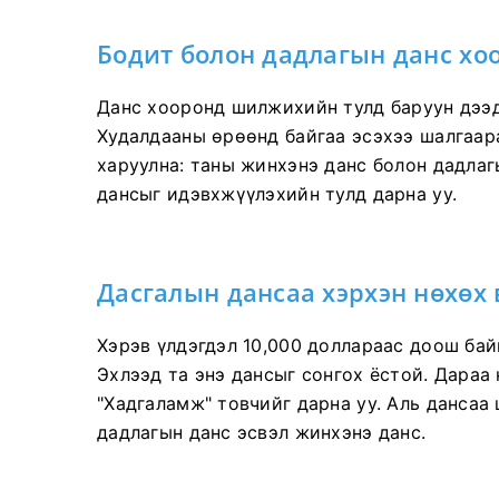
Бодит болон дадлагын данс хо
Данс хооронд шилжихийн тулд баруун дээд 
Худалдааны өрөөнд байгаа эсэхээ шалгаара
харуулна: таны жинхэнэ данс болон дадла
дансыг идэвхжүүлэхийн тулд дарна уу.
Дасгалын дансаа хэрхэн нөхөх 
Хэрэв үлдэгдэл 10,000 доллараас доош бай
Эхлээд та энэ дансыг сонгох ёстой. Дараа
"Хадгаламж" товчийг дарна уу. Аль дансаа
дадлагын данс эсвэл жинхэнэ данс.