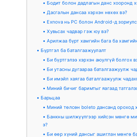
Бодит болон дадлагын данс хооронд 
Дасгалын дансаа хэрхэн нөхөх вэ?
Exnova нь PC болон Android-д зориул
Хувьсах чадвар гэж юу вэ?
Арилжаа бүрт хамгийн бага ба хамгийн
Бүртгэл ба баталгаажуулалт
Би бүртгэлээ хэрхэн аюулгүй болгох в
Би утасны дугаараа баталгаажуулж ча
Би имэйл хаягаа баталгаажуулж чадах
Миний бичиг баримтыг яагаад татгалз
Барьцаа
Миний төлсөн boleto дансанд ороход х
Банкны шилжүүлгээр хийсэн мөнгө мин
э?
Би өөр хүний ​​дансыг ашиглан мөнгө 