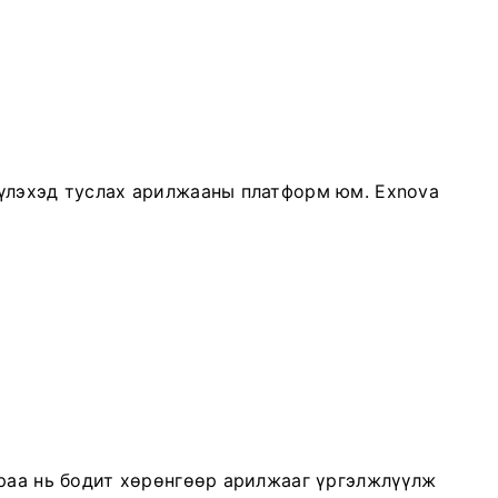
үлэхэд туслах арилжааны платформ юм. Exnova
аа нь бодит хөрөнгөөр ​​​​арилжааг үргэлжлүүлж