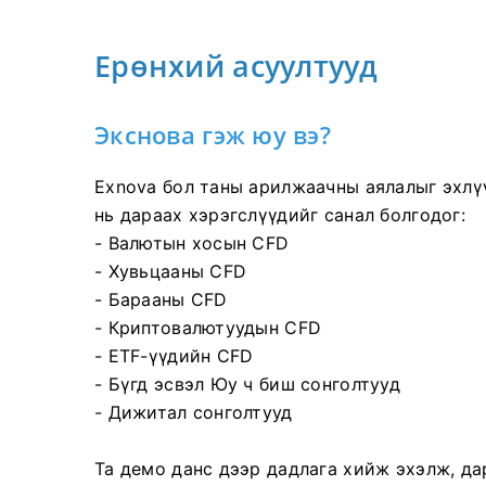
Ерөнхий асуултууд
Экснова гэж юу вэ?
Exnova бол таны арилжаачны аялалыг эхлү
нь дараах хэрэгслүүдийг санал болгодог:
- Валютын хосын CFD
- Хувьцааны CFD
- Барааны CFD
- Криптовалютуудын CFD
- ETF-үүдийн CFD
- Бүгд эсвэл Юу ч биш сонголтууд
- Дижитал сонголтууд
Та демо данс дээр дадлага хийж эхэлж, дар