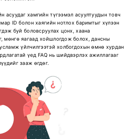
йн асуудаг хамгийн түгээмэл асуултуудын товч
ямар ID болон хаягийн нотлох баримтыг хүлээн
эгдэж буй боловсруулах цонх, хаана
, мөнгө яагаад хойшлогдож болох, дансны
 Тусламж үйлчилгээтэй холбогдохын өмнө хурдан
ардлагатай үед FAQ нь шийдвэрлэх ажиллагааг
үүдийг зааж өгдөг.