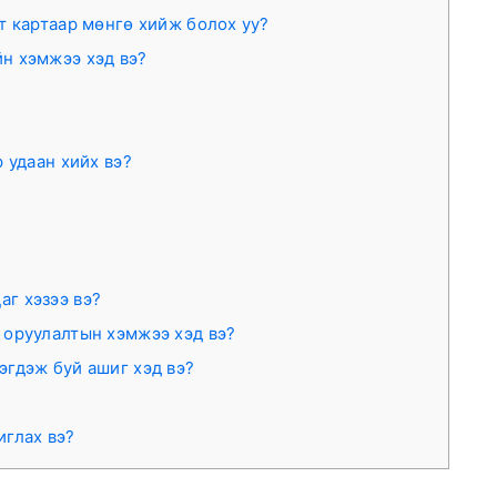
т картаар мөнгө хийж болох уу?
н хэмжээ хэд вэ?
 удаан хийх вэ?
г хэзээ вэ?
 оруулалтын хэмжээ хэд вэ?
эгдэж буй ашиг хэд вэ?
иглах вэ?