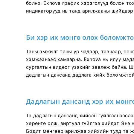
болно. Exnova график хэрэгслүүд болон 
индикаторууд нь танд арилжааны шийдвэр 
Би хэр их мөнгө олох боломжто
Таны амжилт таны ур чадвар, тэвчээр, сон
хэмжээнээс хамаарна. Exnova нь илүү мэдэ
сургалтын видеог үзэхийг зөвлөж байна. 
дадлагын дансанд дадлага хийх боломжтой
Дадлагын дансанд хэр их мөнг
Та дадлагын дансанд хийсэн гүйлгээнээсээ
хөрөнгө олж, виртуал гүйлгээ хийдэг. Энэ 
Бодит мөнгөөр ​​арилжаа хийхийн тулд та 