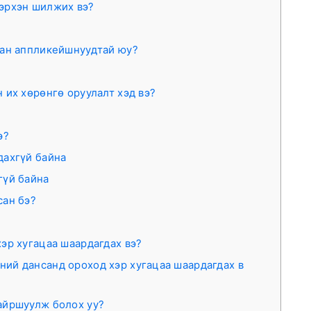
хэрхэн шилжих вэ?
сан аппликейшнуудтай юу?
 их хөрөнгө оруулалт хэд вэ?
э?
дахгүй байна
гүй байна
сан бэ?
эр хугацаа шаардагдах вэ?
ий дансанд ороход хэр хугацаа шаардагдах в
байршуулж болох уу?