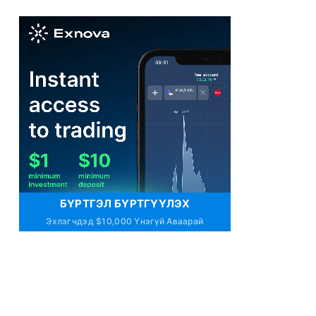
БҮРТГЭЛ БҮРТГҮҮЛЭХ
Эхлэгчдэд $10,000 Үнэгүй Аваарай