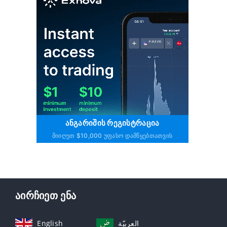
ᲐᲜᲒᲐᲠᲘᲨᲘᲡ ᲠᲔᲒᲘᲡᲢᲠᲐᲪᲘᲐ
Მიიღეთ $10,000 Უფასო Დამწყებთათვის
აირჩიეთ ენა
English
العربيّة