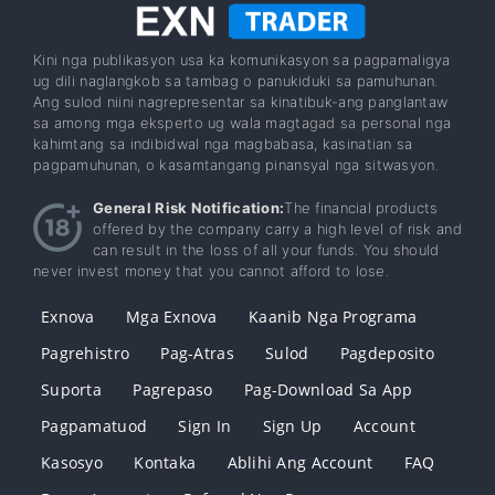
Kini nga publikasyon usa ka komunikasyon sa pagpamaligya
ug dili naglangkob sa tambag o panukiduki sa pamuhunan.
Ang sulod niini nagrepresentar sa kinatibuk-ang panglantaw
sa among mga eksperto ug wala magtagad sa personal nga
kahimtang sa indibidwal nga magbabasa, kasinatian sa
pagpamuhunan, o kasamtangang pinansyal nga sitwasyon.
General Risk Notification:
The financial products
offered by the company carry a high level of risk and
can result in the loss of all your funds. You should
never invest money that you cannot afford to lose.
Exnova
Mga Exnova
Kaanib Nga Programa
Pagrehistro
Pag-Atras
Sulod
Pagdeposito
Suporta
Pagrepaso
Pag-Download Sa App
Pagpamatuod
Sign In
Sign Up
Account
Kasosyo
Kontaka
Ablihi Ang Account
FAQ