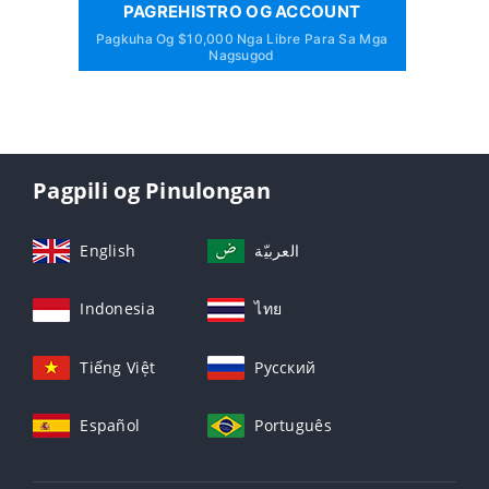
PAGREHISTRO OG ACCOUNT
Pagkuha Og $10,000 Nga Libre Para Sa Mga
Nagsugod
Pagpili og Pinulongan
English
العربيّة
Indonesia
ไทย
Tiếng Việt
Русский
Español
Português