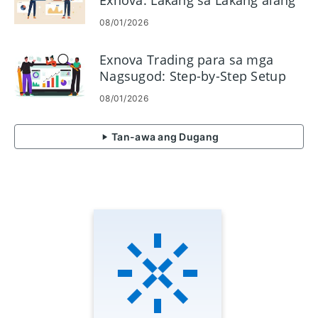
Exnova: Lakang sa Lakang alang
sa mga Nagsugod
08/01/2026
Exnova Trading para sa mga
Nagsugod: Step-by-Step Setup
ug First Trades
08/01/2026
Tan-awa ang Dugang