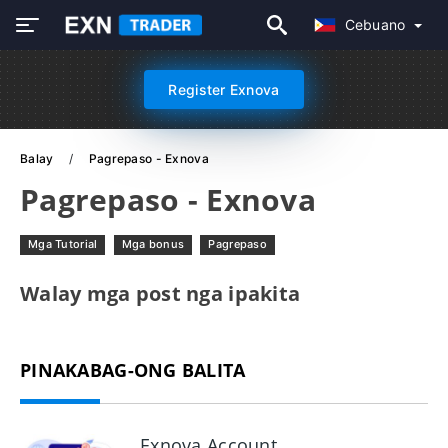
Cebuano
Register Exnova
Balay
Pagrepaso - Exnova
Pagrepaso - Exnova
Mga Tutorial
Mga bonus
Pagrepaso
Walay mga post nga ipakita
PINAKABAG-ONG BALITA
Exnova Account